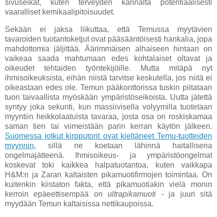
sivuseikat, kuten terveyden kannalta potentiaalisesti
vaaralliset kemikaalipitoisuudet.
Sekään ei jaksa liikuttaa, että Temussa myytävien
tavaroiden tuotantoketjut ovat pääsääntöisesti hankalia, jopa
mahdottomia jäljittää. Äärimmäisen alhaiseen hintaan on
vaikeaa saada mahtumaan edes kohtalaiset oltavat ja
oikeudet tehtaiden työntekijöille. Mutta mitäpä nyt
ihmisoikeuksista, eihän niistä tarvitse keskutella, jos niitä ei
oikeastaan edes ole. Temun pääkonttorissa tuskin piitataan
tuon taivaallista myöskään ympäristöseikoista. Uutta jätettä
syntyy joka sekunti, kun massiivisella volyymilla tuotetaan
myyntiin heikkolaatuista tavaraa, josta osa on roskiskamaa
saman tien tai viimeistään parin kerran käytön jälkeen.
Suomessa jotkut kirpputorit ovat kieltäneet Temu-tuotteiden
myynnin
, sillä ne koetaan lähinnä haitallisena
ongelmajätteenä. Ihmisoikeus- ja ympäristöongelmat
koskevat toki kaikkea halpatuotantoa, kuten vaikkapa
H&M:n ja Zaran kaltaisten pikamuotifirmojen toimintaa. On
kuitenkin kiistaton fakta, että pikamuotiakin vielä monin
kerroin epäeettisempää on
ultrapikamuoti
- ja juuri sitä
myydään Temun kaltaisissa nettikaupoissa.