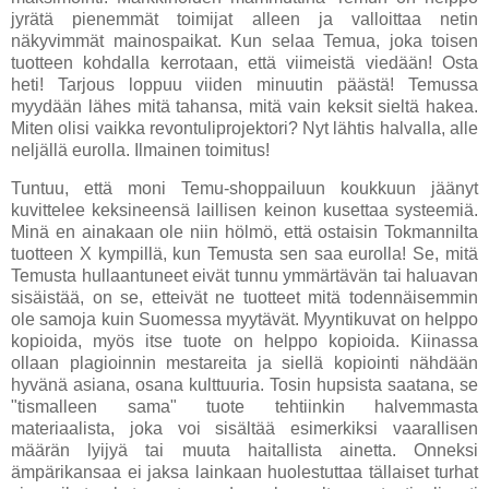
jyrätä pienemmät toimijat alleen ja valloittaa netin
näkyvimmät mainospaikat. Kun selaa Temua, joka toisen
tuotteen kohdalla kerrotaan, että viimeistä viedään! Osta
heti! Tarjous loppuu viiden minuutin päästä! Temussa
myydään lähes mitä tahansa, mitä vain keksit sieltä hakea.
Miten olisi vaikka revontuliprojektori? Nyt lähtis halvalla, alle
neljällä eurolla. Ilmainen toimitus!
Tuntuu, että moni Temu-shoppailuun koukkuun jäänyt
kuvittelee keksineensä laillisen keinon kusettaa systeemiä.
Minä en ainakaan ole niin hölmö, että ostaisin Tokmannilta
tuotteen X kympillä, kun Temusta sen saa eurolla! Se, mitä
Temusta hullaantuneet eivät tunnu ymmärtävän tai haluavan
sisäistää, on se, etteivät ne tuotteet mitä todennäisemmin
ole samoja kuin Suomessa myytävät. Myyntikuvat on helppo
kopioida, myös itse tuote on helppo kopioida. Kiinassa
ollaan plagioinnin mestareita ja siellä kopiointi nähdään
hyvänä asiana, osana kulttuuria. Tosin hupsista saatana, se
"tismalleen sama" tuote tehtiinkin halvemmasta
materiaalista, joka voi sisältää esimerkiksi vaarallisen
määrän lyijyä tai muuta haitallista ainetta. Onneksi
ämpärikansaa ei jaksa lainkaan huolestuttaa tällaiset turhat