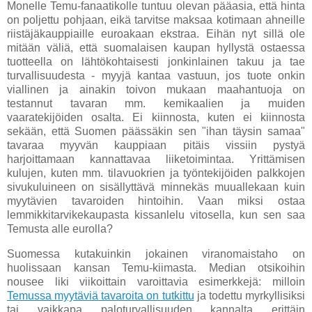
Monelle Temu-fanaatikolle tuntuu olevan pääasia, että hinta
on poljettu pohjaan, eikä tarvitse maksaa kotimaan ahneille
riistäjäkauppiaille euroakaan ekstraa. Eihän nyt sillä ole
mitään väliä, että suomalaisen kaupan hyllystä ostaessa
tuotteella on lähtökohtaisesti jonkinlainen takuu ja tae
turvallisuudesta - myyjä kantaa vastuun, jos tuote onkin
viallinen ja ainakin toivon mukaan maahantuoja on
testannut tavaran mm. kemikaalien ja muiden
vaaratekijöiden osalta. Ei kiinnosta, kuten ei kiinnosta
sekään, että Suomen päässäkin sen "ihan täysin samaa"
tavaraa myyvän kauppiaan pitäis vissiin pystyä
harjoittamaan kannattavaa liiketoimintaa. Yrittämisen
kulujen, kuten mm. tilavuokrien ja työntekijöiden palkkojen
sivukuluineen on sisällyttävä minnekäs muuallekaan kuin
myytävien tavaroiden hintoihin. Vaan miksi ostaa
lemmikkitarvikekaupasta kissanlelu vitosella, kun sen saa
Temusta alle eurolla?
Suomessa kutakuinkin jokainen viranomaistaho on
huolissaan kansan Temu-kiimasta. Median otsikoihin
nousee liki viikoittain varoittavia esimerkkejä: milloin
Temussa myytäviä tavaroita on tutkittu
ja todettu myrkyllisiksi
tai vaikkapa paloturvallisuuden kannalta erittäin