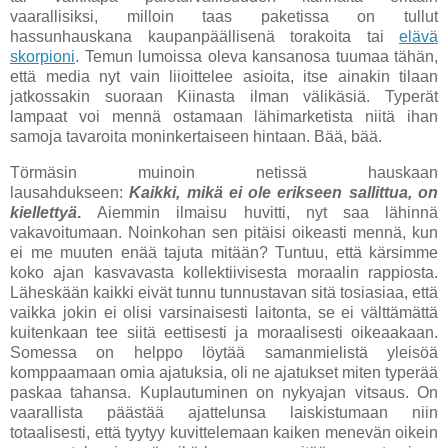
vaarallisiksi, milloin taas paketissa on tullut
hassunhauskana kaupanpäällisenä torakoita tai
elävä
skorpioni
. Temun lumoissa oleva kansanosa tuumaa tähän,
että media nyt vain liioittelee asioita, itse ainakin tilaan
jatkossakin suoraan Kiinasta ilman välikäsiä. Typerät
lampaat voi mennä ostamaan lähimarketista niitä ihan
samoja tavaroita moninkertaiseen hintaan. Bää, bää.
Törmäsin muinoin netissä hauskaan
lausahdukseen:
Kaikki, mikä ei ole erikseen sallittua, on
kiellettyä
.
Aiemmin ilmaisu huvitti, nyt saa lähinnä
vakavoitumaan. Noinkohan sen pitäisi oikeasti mennä, kun
ei me muuten enää tajuta mitään? Tuntuu, että kärsimme
koko ajan kasvavasta kollektiivisesta moraalin rappiosta.
Läheskään kaikki eivät tunnu tunnustavan sitä tosiasiaa, että
vaikka jokin ei olisi varsinaisesti laitonta, se ei välttämättä
kuitenkaan tee siitä eettisesti ja moraalisesti oikeaakaan.
Somessa on helppo löytää samanmielistä yleisöä
komppaamaan omia ajatuksia, oli ne ajatukset miten typerää
paskaa tahansa. Kuplautuminen on nykyajan vitsaus. On
vaarallista päästää ajattelunsa laiskistumaan niin
totaalisesti, että tyytyy kuvittelemaan kaiken menevän oikein