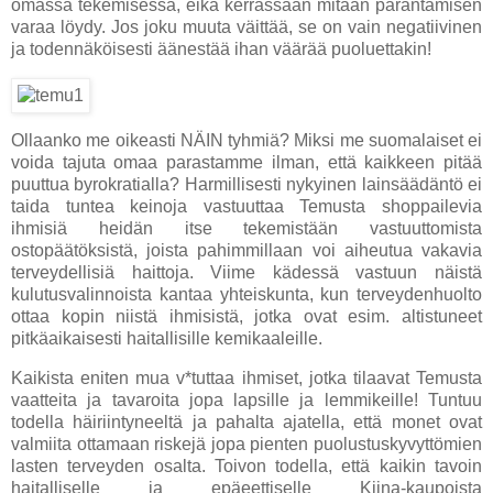
omassa tekemisessä, eikä kerrassaan mitään parantamisen
varaa löydy. Jos joku muuta väittää, se on vain negatiivinen
ja todennäköisesti äänestää ihan väärää puoluettakin!
Ollaanko me oikeasti NÄIN tyhmiä? Miksi me suomalaiset ei
voida tajuta omaa parastamme ilman, että kaikkeen pitää
puuttua byrokratialla? Harmillisesti nykyinen lainsäädäntö ei
taida tuntea keinoja vastuuttaa Temusta shoppailevia
ihmisiä heidän itse tekemistään vastuuttomista
ostopäätöksistä, joista pahimmillaan voi aiheutua vakavia
terveydellisiä haittoja. Viime kädessä vastuun näistä
kulutusvalinnoista kantaa yhteiskunta, kun terveydenhuolto
ottaa kopin niistä ihmisistä, jotka ovat esim. altistuneet
pitkäaikaisesti haitallisille kemikaaleille.
Kaikista eniten mua v*tuttaa ihmiset, jotka tilaavat Temusta
vaatteita ja tavaroita jopa lapsille ja lemmikeille! Tuntuu
todella häiriintyneeltä ja pahalta ajatella, että monet ovat
valmiita ottamaan riskejä jopa pienten puolustuskyvyttömien
lasten terveyden osalta. Toivon todella, että kaikin tavoin
haitalliselle ja epäeettiselle Kiina-kaupoista