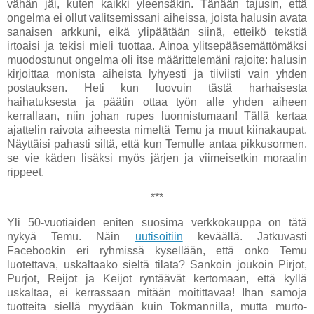
vähän jäi, kuten kaikki yleensäkin. Tänään tajusin, että
ongelma ei ollut valitsemissani aiheissa, joista halusin avata
sanaisen arkkuni, eikä ylipäätään siinä, etteikö tekstiä
irtoaisi ja tekisi mieli tuottaa. Ainoa ylitsepääsemättömäksi
muodostunut ongelma oli itse määrittelemäni rajoite: halusin
kirjoittaa monista aiheista lyhyesti ja tiiviisti vain yhden
postauksen. Heti kun luovuin tästä harhaisesta
haihatuksesta ja päätin ottaa työn alle yhden aiheen
kerrallaan, niin johan rupes luonnistumaan! Tällä kertaa
ajattelin raivota aiheesta nimeltä Temu ja muut kiinakaupat.
Näyttäisi pahasti siltä, että kun Temulle antaa pikkusormen,
se vie käden lisäksi myös järjen ja viimeisetkin moraalin
rippeet.
***
Yli 50-vuotiaiden eniten suosima verkkokauppa on tätä
nykyä Temu. Näin
uutisoitiin
keväällä. Jatkuvasti
Facebookin eri ryhmissä kysellään, että onko Temu
luotettava, uskaltaako sieltä tilata? Sankoin joukoin Pirjot,
Purjot, Reijot ja Keijot ryntäävät kertomaan, että kyllä
uskaltaa, ei kerrassaan mitään moitittavaa! Ihan samoja
tuotteita siellä myydään kuin Tokmannilla, mutta murto-