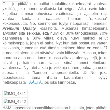
Olin jo pitkään kaipaillut kaulaliinakokoelmaani vaaleaa
yksilöä; joko luonnonvalkoista tai beigeä. Aika usein tulee
kuljettua tummanpuhuvissa vaatteissa, ja ajattelin että
vaalea kaulaliina saattaisi hieman "raikastaa"
kokonaisuutta. No, semmonen löytyi näppärästi Hennesin
Premium Quality
-osastolta. Mukamas hintatietoisena
arvostan sitä seikkaa, että huivi oli 30% tarjouksessa. 70%
cashmerea ja 30% villaa oleva huivi maksoi reilut
kolmekymppiä, joten ei paha! Nyt kun tätä postausta varten
tsekkasin, huomasin että tämän hetkinen hinta on enää 27
euroa, eli alennukset näyttävät vain kiihtyvän. Hassua, miten
nuorena aina odotti tammikuussa alkavia alemyyntejä, jotka
olivat parhaimmillaan vasta siinä tammi-helmikuun
vaihteessa. Nyt alet alkaa jo viikkoja ennen joulua, ja usein
suoraan niillä "kunnon" aleprosenteilla. :D No, joka
tapauksessa tämä ihana kaulanlämmitin löytyy
nettikaupasta
TÄÄLTÄ
, jos joku kiinnostui.
H&M lanseerasi kosmetiikkamalliston hiljattain, joten pitihän