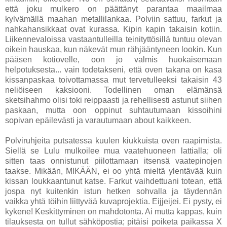
että joku mulkero on päättänyt parantaa maailmaa
kylvämällä maahan metallilankaa. Polviin sattuu, farkut ja
nahkahansikkaat ovat kurassa. Kipin kapin takaisin kotiin.
Liikennevaloissa vastaantulleilla teinityttösillä tuntuu olevan
oikein hauskaa, kun näkevät mun rähjääntyneen lookin. Kun
pääsen kotiovelle, oon jo valmis huokaisemaan
helpotuksesta... vain todetakseni, että oven takana on kasa
kissanpaskaa toivottamassa mut tervetulleeksi takaisin 43
neliöiseen kaksiooni. Todellinen oman elämänsä
sketsihahmo olisi toki reippaasti ja rehellisesti astunut siihen
paskaan, mutta oon oppinut suhtautumaan kissoihini
sopivan epäilevästi ja varautumaan about kaikkeen.
Polviruhjeita putsatessa kuulen kiukkuista oven raapimista.
Siellä se Lulu mulkoilee mua vaatehuoneen lattialla; oli
sitten taas onnistunut piilottamaan itsensä vaatepinojen
taakse. Mikään, MIKÄÄN, ei oo yhtä mieltä ylentävää kuin
kissan loukkaantunut katse. Farkut vaihdettuani totean, että
jospa nyt kuitenkin istun hetken sohvalla ja täydennän
vaikka yhtä töihin liittyvää kuvaprojektia. Eijjeijei. Ei pysty, ei
kykene! Keskittyminen on mahdotonta. Ai mutta kappas, kuin
tilauksesta on tullut sähköpostia; pitäisi poiketa paikassa X