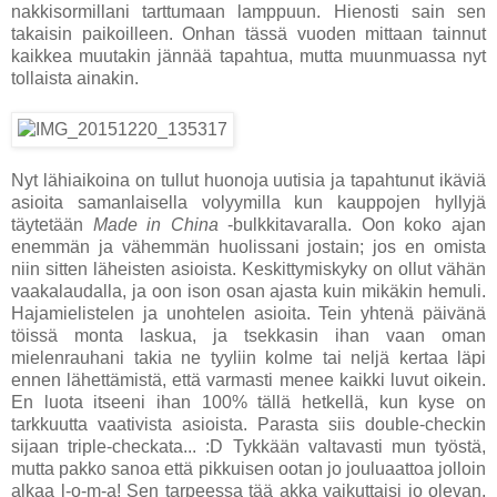
nakkisormillani tarttumaan lamppuun. Hienosti sain sen
takaisin paikoilleen. Onhan tässä vuoden mittaan tainnut
kaikkea muutakin jännää tapahtua, mutta muunmuassa nyt
tollaista ainakin.
Nyt lähiaikoina on tullut huonoja uutisia ja tapahtunut ikäviä
asioita samanlaisella volyymilla kun kauppojen hyllyjä
täytetään
Made in China
-bulkkitavaralla. Oon koko ajan
enemmän ja vähemmän huolissani jostain; jos en omista
niin sitten läheisten asioista. Keskittymiskyky on ollut vähän
vaakalaudalla, ja oon ison osan ajasta kuin mikäkin hemuli.
Hajamielistelen ja unohtelen asioita. Tein yhtenä päivänä
töissä monta laskua, ja tsekkasin ihan vaan oman
mielenrauhani takia ne tyyliin kolme tai neljä kertaa läpi
ennen lähettämistä, että varmasti menee kaikki luvut oikein.
En luota itseeni ihan 100% tällä hetkellä, kun kyse on
tarkkuutta vaativista asioista. Parasta siis double-checkin
sijaan triple-checkata... :D Tykkään valtavasti mun työstä,
mutta pakko sanoa että pikkuisen ootan jo jouluaattoa jolloin
alkaa l-o-m-a! Sen tarpeessa tää akka vaikuttaisi jo olevan,