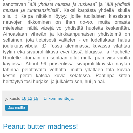
sanottavan "
älä yhdistä mustaa ja ruskeaa
" ja "
älä yhdistä
mustaa ja tummansinistä
". Kaksi kärpästä yhdellä iskulla
siis. ;) Kaipa niitäkin löytyy, joille tuollaisten klassisten
neuvojen rikkominen on ihan
no-no
, mutta omasta
mielestäni näitä värejä voi yhdistää huoletta keskenään.
Ainoastaan vihreän ja kirkkaanpunaisen yhdistelmä on
sellainen, jota tietoisesti välttelen - en todellakaan halua
joulukuusiviboja. :D Tossa alemmassa kuvassa vilahtaa
tyyliin eka sivuprofiilikuva
ever
tässä blogissa, ja Pochette
Roulette -domain on sentään ollut mulla pian viisi vuotta
käytössä. About 99 prosentissa sivuprofiilikuvista näytän
lähinnä pelottavalta velholta, mutta yllättäen tota kuvaa
kestin peräti katsoa kuvia selatessa. Päätinpä sitten
heittäytyä tosi hurjaksi ja julkaista sen, hui ja hai.
julkaistu
18.12.15
Ei kommentteja:
Jaa muille
Peanut butter madness!