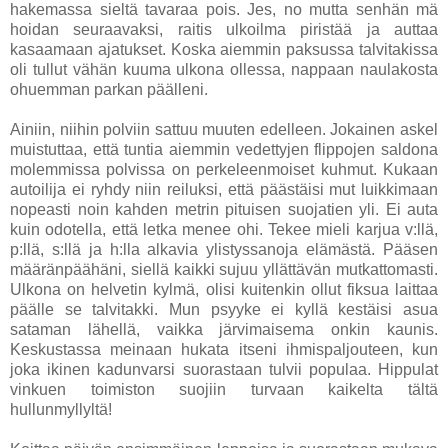
hakemassa sieltä tavaraa pois. Jes, no mutta senhän mä
hoidan seuraavaksi, raitis ulkoilma piristää ja auttaa
kasaamaan ajatukset. Koska aiemmin paksussa talvitakissa
oli tullut vähän kuuma ulkona ollessa, nappaan naulakosta
ohuemman parkan päälleni.
Ainiin, niihin polviin sattuu muuten edelleen. Jokainen askel
muistuttaa, että tuntia aiemmin vedettyjen flippojen saldona
molemmissa polvissa on perkeleenmoiset kuhmut. Kukaan
autoilija ei ryhdy niin reiluksi, että päästäisi mut luikkimaan
nopeasti noin kahden metrin pituisen suojatien yli. Ei auta
kuin odotella, että letka menee ohi. Tekee mieli karjua v:llä,
p:llä, s:llä ja h:lla alkavia ylistyssanoja elämästä. Pääsen
määränpäähäni, siellä kaikki sujuu yllättävän mutkattomasti.
Ulkona on helvetin kylmä, olisi kuitenkin ollut fiksua laittaa
päälle se talvitakki. Mun psyyke ei kyllä kestäisi asua
sataman lähellä, vaikka järvimaisema onkin kaunis.
Keskustassa meinaan hukata itseni ihmispaljouteen, kun
joka ikinen kadunvarsi suorastaan tulvii populaa. Hippulat
vinkuen toimiston suojiin turvaan kaikelta tältä
hullunmyllyltä!