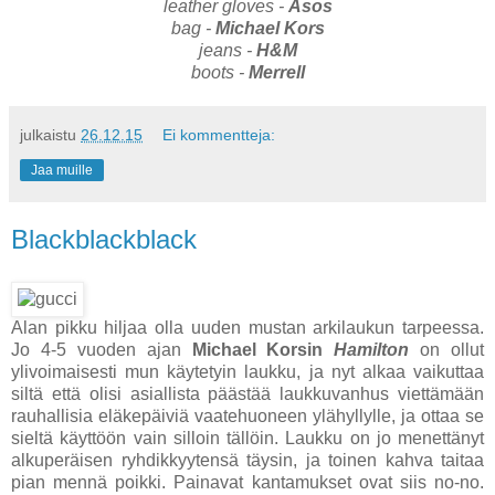
leather gloves -
Asos
bag -
Michael Kors
jeans -
H&M
boots -
Merrell
julkaistu
26.12.15
Ei kommentteja:
Jaa muille
Blackblackblack
Alan pikku hiljaa olla uuden mustan arkilaukun tarpeessa.
Jo 4-5 vuoden ajan
Michael Korsin
Hamilton
on ollut
ylivoimaisesti mun käytetyin laukku, ja nyt alkaa vaikuttaa
siltä että olisi asiallista päästää laukkuvanhus viettämään
rauhallisia eläkepäiviä vaatehuoneen ylähyllylle, ja ottaa se
sieltä käyttöön vain silloin tällöin. Laukku on jo menettänyt
alkuperäisen ryhdikkyytensä täysin, ja toinen kahva taitaa
pian mennä poikki. Painavat kantamukset ovat siis no-no.