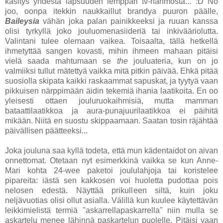
käsitys yhdestä lapsuuden lemppari tv-hahmosta... :D No
joo, oonpa itekkin naukkaillut brandya puuron päälle,
Baileysia
vähän joka palan painikkeeksi ja ruuan kanssa
olisi tyrkyllä joko jouluomenasiideriä tai inkivääriolutta.
Valintani tulee olemaan vaikea. Toisaalta, tällä hetkellä
ihmetyttää sangen kovasti, mihin ihmeen mahaan pitäisi
vielä saada mahtumaan se
the
jouluateria, kun on jo
valmiiksi tullut mätettyä vaikka mitä pitkin päivää. Ehkä pitää
suosiolla skipata kaikki raskaammat sapuskat, ja tyytyä vaan
pikkuisen närppimään äidin tekemiä ihania laatikoita. En oo
yleisesti ottaen jouluruokaihmisiä, mutta mamman
bataattilaatikkoa ja aura-punajuurilaatikkoa ei päihitä
mikään. Niitä en suostu skippaamaan. Saatan tosin räjähtää
päivällisen päätteeksi...
Joka jouluna saa kyllä todeta, että mun kädentaidot on aivan
onnettomat. Otetaan nyt esimerkkinä vaikka se kun Anne-
Mari kohta 24-wee paketoi joululahjoja tai koristelee
pipareita: iästä sen kakkosen voi huoletta pudottaa pois
nelosen edestä. Näyttää prikulleen siltä, kuin joku
neljävuotias olisi ollut asialla. Välillä kun kuulee käytettävän
leikkimielistä termiä "askarrellapaskarrella" niin mulla se
askartelu menee lähinnä paskartelun puolelle. Pitäisi vaan