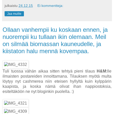
julkaistu
24.12.15
Ei kommentteja:
Jaa muille
Ollaan vanhempii ku koskaan ennen, ja
nuorempii ku tullaan ikin olemaan. Meil
on silmää biomassan kauneudelle, ja
kiistaton halu mennä kovempaa.
Tuli tuossa vähän aikaa sitten tehtyä pieni tilaus
H&M
:lle
ilmaisten postareiden innoittamana. Tilauksen myötä multa
löytyy nyt cashmerea niin eteisen hyllyltä kuin kylppärin
kaapista, ja koska nämä olivat ihan nappiostoksia,
esiteltäköön ne nyt bloginkin puolella. :)