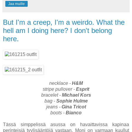
Jaa muille
But I'm a creep, I'm a weirdo. What the
hell am I doing here? I don't belong
here.
necklace -
H&M
stripe pullover -
Esprit
bracelet -
Michael Kors
bag -
Sophie Hulme
jeans -
Gina Tricot
boots -
Bianco
Tässä simppelissä asussa on havaittavissa kapinaa
perinteisiä tyylisääntöjä vastaan. Moni on varmaan kuullut