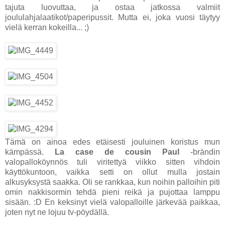
tajuta luovuttaa, ja ostaa jatkossa valmiit
joululahjalaatikot/paperipussit. Mutta ei, joka vuosi täytyy
vielä kerran kokeilla... ;)
Tämä on ainoa edes etäisesti jouluinen koristus mun
kämpässä.
La case de cousin Paul
-brändin
valopalloköynnös tuli viritettyä viikko sitten vihdoin
käyttökuntoon, vaikka setti on ollut mulla jostain
alkusyksystä saakka. Oli se rankkaa, kun noihin palloihin piti
omin nakkisormin tehdä pieni reikä ja pujottaa lamppu
sisään. :D En keksinyt vielä valopalloille järkevää paikkaa,
joten nyt ne lojuu tv-pöydällä.