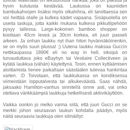
toivoa! Materiaali on teksturoitua nahkaa, joka on paksua ja
hyvin kulutusta kestävää. Laukussa on kauniiden
bambukahvojen lisäksi myös olkahihna, eli tarvittaessa sen
voi heittää olalle ja kulkea kädet vapaana. Sisäpuolella on
useita taskuja, jotta kaikki mukana kulkeva pikkutilpehööri
pysyy tallessa. Large-kokoinen bamboo shopper on
kooltaan 40cm leveä ja 30cm korkea, eli juuri passeli
arkeen. Ja onhan laukku nyt ihan hiton hyvännäköinenkin,
se on myös suuri plussa! ;) Uutena laukku maksaa Guccin
nettikaupassa 1890€ eli no way in hell, siksipä on
turvauduttava joko eBayhyn tai Vestiaire Collectiveen ja
kytätä laukkua (vähän) käytettynä. Tosin, ennen kyttäämisen
aloittamista lienee paikallaan säästääkin tulevaa hankintaa
varten. :D Toivotaan, että laukkukassa on kondiksessa
viimeistään lopputalvesta tai alkukeväästä. Saas nähdä,
jaksaako Hamilton-vanhus sinnitellä sinne asti, vai onko
otettava värikkäämpiä laukkuja hetkellisesti aktiivikäyttöön.
Vaikka oonkin jo melko varma siitä, että juuri Gucci on se
merkki johon seuraavan laukun kohdalla päädyn, myös
näitä seuraavia laukkuja olen silmäillyt: