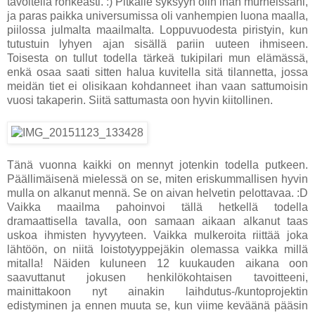
tavoitella rohkeasti. :) Pitkälle syksyyn olin ihan murheissani,
ja paras paikka universumissa oli vanhempien luona maalla,
piilossa julmalta maailmalta. Loppuvuodesta piristyin, kun
tutustuin lyhyen ajan sisällä pariin uuteen ihmiseen.
Toisesta on tullut todella tärkeä tukipilari mun elämässä,
enkä osaa saati sitten halua kuvitella sitä tilannetta, jossa
meidän tiet ei olisikaan kohdanneet ihan vaan sattumoisin
vuosi takaperin. Siitä sattumasta oon hyvin kiitollinen.
Tänä vuonna kaikki on mennyt jotenkin todella putkeen.
Päällimäisenä mielessä on se, miten eriskummallisen hyvin
mulla on alkanut mennä. Se on aivan helvetin pelottavaa. :D
Vaikka maailma pahoinvoi tällä hetkellä todella
dramaattisella tavalla, oon samaan aikaan alkanut taas
uskoa ihmisten hyvyyteen. Vaikka mulkeroita riittää joka
lähtöön, on niitä loistotyyppejäkin olemassa vaikka millä
mitalla! Näiden kuluneen 12 kuukauden aikana oon
saavuttanut jokusen henkilökohtaisen tavoitteeni,
mainittakoon nyt ainakin laihdutus-/kuntoprojektin
edistyminen ja ennen muuta se, kun viime keväänä pääsin