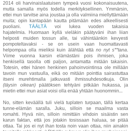
2014 oli harvinaislaatuisen tympeä vuosi kokonaisuutena,
mutta samalla myös todella merkityksellinen. Ymmärsin,
ettei mun tarvitse aina joustaa ja olla valmiina miellyttämään
muita; opin kantapään kautta pitämään edes alkeellisesti
puoliani.
TÄÄLTÄ
voi lukea vuoden takaisia
hajatelmia. Huomaan kyllä vieläkin päätyväni ihan liian
helposti muiden tossun alle, tai vähintäänkin kevyesti
pompoteltavaksi - se on usein vaan huomattavasti
helpompaa olla mieliksi kuin älähtää että
no nyt s**tana
.
Viime vuonna karsin elämästäni pois ihmisen, joka
henkisellä tasolla otti paljon, antamatta mitään takaisin.
Totesin, ettei hänen henkinen pahoinvointinsa ole millään
tavoin mun vastuulla, eikä oo mitään pointtia sairastuttaa
itseni murehtimalla jatkuvasti ihmissuhdesotkuja. Olin
(täysin oikean)
päätöksen tehtyäni pitkään hukassa, ja
mietin ettei mun asiat voisi olla enää yhtään huonommin...
No, sitten keväällä tuli vielä tuplaten turpaan, tällä kertaa
tunne-elämän saralla. Juku, silloin se maailma vasta
romahti. Hyvä niin, silloin nimittäin vihdoin sisäistin sen
karun faktan, että jos jotakin tosissaan haluaa, se pitää
ottaa. Tai jos ei nyt ihan tosta noin vaan ottaa, niin ainakin