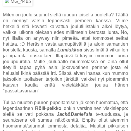
Miten on joulu sujunut siellä ruudun toisella puolella? Täällä
on mennyt varsin leppoisasti perheen kanssa. Viime
hetkellä sitä kovasti kaivattua joulufiilistäkin alkoi löytyä,
vaikkei ulkona olekaan edes millimetrin kerrosta lunta. No,
nyt illalla on anyway niin pimeää, ettei tommoset seikat
haittaa. :D Heräsin vasta aamupäivällä ja aloin samantien
koristella kuusta, samalla
Lumiukkoa
sivusilmällä vilkuillen
ja pipareita rouskuttaen. Iltapäivällä käytiin mummon luona
joulupuurolla. Mulle jouluaatto mummolassa on aina ollut
tietyllä tapaa pyhä asia; jokavuotinen perinne josta ei
haluaisi ikinä päästää irti. Siispä aivan ihanaa kun mummo
jaksoikin tuollaisen tarjoilun järkätä, vaikkei nyt pidemmän
kaavan kautta enää vietetäkkään joulua hänen
"passattavanaan".
Tulipa muuten puuron pupeltamisen jälkeen huomattua, että
legendaarinen
Rölli-peikko
onkin varsinainen viskisieppo:
siellä se veti pokkana
Jack&Daniel'sia
tv-ruudussa, ja
seuraksena oli sumea näkökenttä. Enpäs ollut aiemmin
huomannut/tajunnut tommosta detaljia. Muuttui pikkuisen