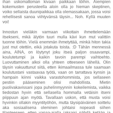
ihan uskomattoman kivaan paikkaan töihin. Aiempien
kokemusten perusteella aloin olla jo hieman skeptinen,
voiko sellaista duunipaikkaa olla olemassakaan, jossa voisi
rehellisesti sanoa viihtyvänsä täysin... Noh. Kyllä muuten
voi!
Innostun vieläkin varmaan viikottain ihmettelemään
itsekseni, mikä älytön tuuri mulla kävi kun mut valittiin
tuonne töihin. Vielä enemmän ihmetyttää, minkä hiton takia
just mut otettiin, eikä jotakuta toista. :D Tähän mennessä
aina, AINA, on löytynyt joku itseä paljon osaavampi,
koulutetumpi ja kaikin tavoin parempi vaihtoehto.
Luovuttaminen alkoi olla yhteen otteeseen lähellä. Olin
täysin vakuuttunut siitä, etten ikimaailmassa tule saamaan
koulutustani vastaavaa työtä, vaan on tarrattava kynsin ja
hampain kiinni vaikka varastohommista, jos sellaseen
pestiin pääseminen olisi mahdollista. Mietin
puolivakavissani jopa puhelinmyynnin kokeilemista, vaikka
tiedostan hyvin että sellasella hommalla vetäisin itseni
piippuun ajan myötä. Tavallaan uskon, että musta voisi
hyvinkin ollakin myyntityöhön, mutta täysipäiväinen soittelu
aka sosiaalisena oleminen johtaisi nopeasti siihen
tilanteeseen, etten vapaa-ajalla jaksaisi nähdä ketään ja