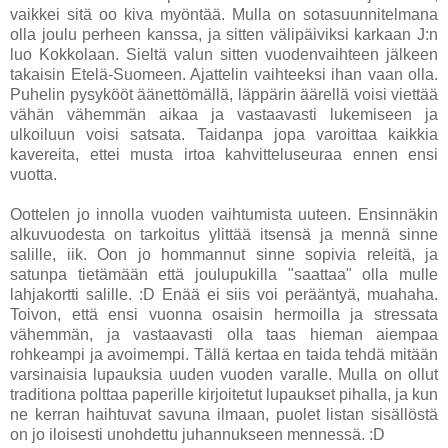
vaikkei sitä oo kiva myöntää. Mulla on sotasuunnitelmana
olla joulu perheen kanssa, ja sitten välipäiviksi karkaan J:n
luo Kokkolaan. Sieltä valun sitten vuodenvaihteen jälkeen
takaisin Etelä-Suomeen. Ajattelin vaihteeksi ihan vaan olla.
Puhelin pysykööt äänettömällä, läppärin äärellä voisi viettää
vähän vähemmän aikaa ja vastaavasti lukemiseen ja
ulkoiluun voisi satsata. Taidanpa jopa varoittaa kaikkia
kavereita, ettei musta irtoa kahvitteluseuraa ennen ensi
vuotta.
Oottelen jo innolla vuoden vaihtumista uuteen. Ensinnäkin
alkuvuodesta on tarkoitus ylittää itsensä ja mennä sinne
salille, iik. Oon jo hommannut sinne sopivia releitä, ja
satunpa tietämään että joulupukilla "saattaa" olla mulle
lahjakortti salille. :D Enää ei siis voi perääntyä, muahaha.
Toivon, että ensi vuonna osaisin hermoilla ja stressata
vähemmän, ja vastaavasti olla taas hieman aiempaa
rohkeampi ja avoimempi. Tällä kertaa en taida tehdä mitään
varsinaisia lupauksia uuden vuoden varalle. Mulla on ollut
traditiona polttaa paperille kirjoitetut lupaukset pihalla, ja kun
ne kerran haihtuvat savuna ilmaan, puolet listan sisällöstä
on jo iloisesti unohdettu juhannukseen mennessä. :D