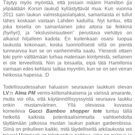
Täytyy myös myöntää, että jossain määrin Hamilton
(ja
ylipäätään Korsin laukut)
kyllästyttävät mua. Kun vuonna
2011 sain laukun valmistujaislahjaksi, samanlaista ei tullut
lähes koskaan vastaan Lahden kaduilla. Nyt tuntuu, että
joka toisella on samanlainen joko aitona tai feikkinä
(hyihyi!)
, ja "ekslusiivisuuteen" perustuva viehätys on
alkanut hiljalleen kadota. En kuitenkaan osaisi luopua
laukusta kokonaan, koska luonnollisesti sillä on pientä
tunnearvoa kun se on vanhemmilta saatu. Yleisesti ottaen
toki pyrin välttämään turhaa materiaan kiintymistä, sellainen
ei ole terveellistä. Niin ja toisaalta, eipä tätä Hamiltonia
varmaan edes kehtaisi laittaa myyntiin, kun se on sen verran
heikossa hapessa. :D
Todellisuudessahan haluaisin seuraavan laukkuni olevan
LV
:n
Alma PM
vernis-kiiltonahkaisena ja värissä amarante,
mutta voi olla, että käytännöllisyyssyistä seuraava laukku
onkin mustanvärinen. Yllä olevassa kuvassa
komeileva
Gucci
Bamboo shopper tote
tuntuu tällä
hetkellä kaikista potentiaalisimmalta vaihtoehdolta
täyttämään jatkossa mustan laukun paikan garderobissa.
Siinä on prikulleen kaikki, mitä täydelliseltä arkilaukusta voi