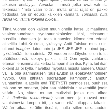
alkaisin eristäytyä. Arvostan ihmisiä jotka ovat valmiita
tekemään "mitä vaan töitä", mutta omat rajat on pakko
tiedostaa. Se on eduksi kaikkien kannalta.
Toisaalta, niitä
rajoja voi välillä kokeilla rikkoa...
Tänä vuonna oon kaiken muun ohella katsellut maailmaa
vaaleanpunaisten sydänaurinkolasien läpi, reissannut
bussilla tuhansien ja taas tuhansien kilometrien edestä
akselilla Lahti-Kokkola, tykästynyt Antti Tuiskun musiikkiin,
ottanut
Imagine
-tatuoinnin ja JES JES JES, oppinut jopa
tykkäämään tomaateista. 23 vuoden siedätyshoito on tullut
päätökseensä, sitkeys palkittiin. :D Oon myös vaihtanut
elämäni ensimmäistä kertaa lampun ihan itse. Kyllä, luit ihan
oikein! Ja oi kyllä, hävettää myöntää moista ääneen. Osaan
välillä olla äärimmäisen
(uus)
avuton ja epäkäytännöllinen
hyypiö. Olin pitkään suorastaan kammonnut lampun
vaihtamista, ajattelin että TIETYSTI tommosissa puuhissa
mä oon se onneton, joka saa sähköiskun tekemällä jotain
väärin. No, sitten muuan mulkvisti jonka nimi alkaa
J:llä
(kaikella rakkaudella!)
vaan meni ja ruuvasi mun
valaisimesta lampun irti, ja sanoi että laitappas takasin.
Vähän aikaa keräilin itseäni, mutta sitten uskaltauduin