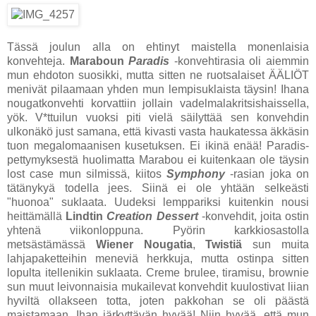
Tässä joulun alla on ehtinyt maistella monenlaisia
konvehteja.
Maraboun
Paradis
-konvehtirasia oli aiemmin
mun ehdoton suosikki, mutta sitten ne ruotsalaiset ÄÄLIÖT
menivät pilaamaan yhden mun lempisuklaista täysin! Ihana
nougatkonvehti korvattiin jollain vadelmalakritsishaissella,
yök. V*ttuilun vuoksi piti vielä säilyttää sen konvehdin
ulkonäkö just samana, että kivasti vasta haukatessa äkkäsin
tuon megalomaanisen kusetuksen. Ei ikinä enää! Paradis-
pettymyksestä huolimatta Marabou ei kuitenkaan ole täysin
lost case mun silmissä, kiitos
Symphony
-rasian joka on
tätänykyä todella jees. Siinä ei ole yhtään selkeästi
"huonoa" suklaata. Uudeksi lemppariksi kuitenkin nousi
heittämällä
Lindtin
Creation Dessert
-konvehdit, joita ostin
yhtenä viikonloppuna. Pyörin karkkiosastolla
metsästämässä
Wiener Nougatia
,
Twistiä
sun muita
lahjapaketteihin meneviä herkkuja, mutta ostinpa sitten
lopulta itellenikin suklaata. Creme brulee, tiramisu, brownie
sun muut leivonnaisia mukailevat konvehdit kuulostivat liian
hyviltä ollakseen totta, joten pakkohan se oli päästä
maistamaan. Ihan järkyttävän hyvää! Niin hyvää, että mun