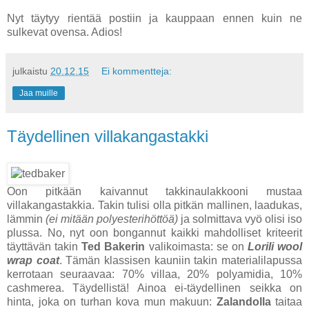
Nyt täytyy rientää postiin ja kauppaan ennen kuin ne
sulkevat ovensa. Adios!
julkaistu
20.12.15
Ei kommentteja:
Jaa muille
Täydellinen villakangastakki
Oon pitkään kaivannut takkinaulakkooni mustaa
villakangastakkia. Takin tulisi olla pitkän mallinen, laadukas,
lämmin
(ei mitään polyesterihöttöä)
ja solmittava vyö olisi iso
plussa. No, nyt oon bongannut kaikki mahdolliset kriteerit
täyttävän takin
Ted Bakerin
valikoimasta: se on
Lorili wool
wrap coat
. Tämän klassisen kauniin takin materialilapussa
kerrotaan seuraavaa: 70% villaa, 20% polyamidia, 10%
cashmerea. Täydellistä! Ainoa ei-täydellinen seikka on
hinta, joka on turhan kova mun makuun:
Zalandolla
taitaa