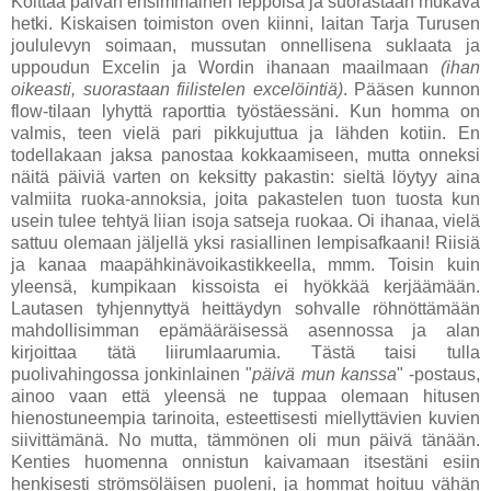
Koittaa päivän ensimmäinen leppoisa ja suorastaan mukava
hetki. Kiskaisen toimiston oven kiinni, laitan Tarja Turusen
joululevyn soimaan, mussutan onnellisena suklaata ja
uppoudun Excelin ja Wordin ihanaan maailmaan
(ihan
oikeasti, suorastaan fiilistelen excelöintiä)
. Pääsen kunnon
flow-tilaan lyhyttä raporttia työstäessäni. Kun homma on
valmis, teen vielä pari pikkujuttua ja lähden kotiin. En
todellakaan jaksa panostaa kokkaamiseen, mutta onneksi
näitä päiviä varten on keksitty pakastin: sieltä löytyy aina
valmiita ruoka-annoksia, joita pakastelen tuon tuosta kun
usein tulee tehtyä liian isoja satseja ruokaa. Oi ihanaa, vielä
sattuu olemaan jäljellä yksi rasiallinen lempisafkaani! Riisiä
ja kanaa maapähkinävoikastikkeella, mmm. Toisin kuin
yleensä, kumpikaan kissoista ei hyökkää kerjäämään.
Lautasen tyhjennyttyä heittäydyn sohvalle röhnöttämään
mahdollisimman epämääräisessä asennossa ja alan
kirjoittaa tätä liirumlaarumia. Tästä taisi tulla
puolivahingossa jonkinlainen "
päivä mun kanssa
" -postaus,
ainoo vaan että yleensä ne tuppaa olemaan hitusen
hienostuneempia tarinoita, esteettisesti miellyttävien kuvien
siivittämänä. No mutta, tämmönen oli mun päivä tänään.
Kenties huomenna onnistun kaivamaan itsestäni esiin
henkisesti strömsöläisen puoleni, ja hommat hoituu vähän