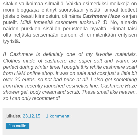
sitäkin valikoimaa silmäillä. Vaikka esimerkiksi meikkejä on
moni bloggaaja ehtinyt suorastaan ylistää, ainoat tuotteet
joista oikeasti kiinnostuin, oli nämä
Cashmere Haze
-sarjan
putelit.
Miltä ihmeeltä cashmere tuoksuu?
:D No, ainakin
näiden purkkien sisällön perusteella hyvältä. Hinnat taisi
olla neljästä seitsemään euroon, eli ei mitenkään erityisen
tyyristä.
//
Cashmere is definitely one of my favorite materials.
Clothes made of cashmere are super soft and warm, so
perfect during winter time! I bought this white cashmere scarf
from H&M online shop. It was on sale and cost just a little bit
over 30 euros, so not bad price at all. I also got something
from their recently launched cosmetics line: Cashmere Haze
shower gel, body cream and scrub. These smell like heaven,
so I can only recommend!
julkaistu
23.12.15
1 kommentti:
Jaa muille