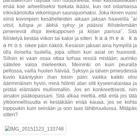
pärstäkerroin näyttää niin nuutuneelta, ettei kassatäditkään
enää koe aiheelliseksi tsekata ikääsi, kun oot ostamassa
inkivääriolutta viikonlopun saunajuomaksi. Joka ikinen vuosi
siinä kovimpien kesähelteiden aikaan jaksan haaveilla "
ai
vitsit, tulispa jo äkkiä syksy ja pääsisi fiilistelemään
pimeneviä iltoja teekupposen ja kirjan parissa
". Sitä
k a a m e a k a
fiilistelyä kestää viikon tai kaksi ja sitten
a m o s
iskee päin näköä. Kesäisin jaksan aina hymyillä ja
olla iloisella tuulella, jopa silloin kun asiat on huonosti.
Silloin ei vaan osaa ottaa turhaa ressiä mistään; aurinko
säteilee valoa mieleenkin. Meininki on kuin peuralla
pellossa, vailla huolen häivää. Syksyn ja talven pimeydessä
kuvio kääntyykin ihan toisin päin: vaikka kaikki olisi
äärimmäisen hyvin, minä hölmö alan silti kyseenalaistaa ja
pistää elämääni mullinmallin. Jos en konkreettisesti, niin
ainakin pääkopassani. Sitä alkaa miettiä, että entä jos tätä
yltiöonnellisuutta ei kestäkään enää kauaa, jos se kohta
loppuukin kuin seinään ja oon taas lähtöruudussa. Mitäpäs
sitten?