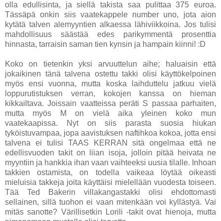
olla edullisinta, ja siellä takista saa pulittaa 375 euroa.
Tässäpä onkin siis vaatekappele number uno, jota aion
kytätä talven alemyyntien alkaessa lähiviikkoina. Jos tulisi
mahdollisuus säästää edes parikymmentä prosenttia
hinnasta, tarraisin saman tien kynsin ja hampain kiinni! :D
Koko on tietenkin yksi arvuuttelun aihe; haluaisin että
jokaikinen tänä talvena ostettu takki olisi käyttökelpoinen
myös ensi vuonna, mutta koska laihduttelu jatkuu vielä
loppurutistuksen verran, kokojen kanssa on hieman
kikkailtava. Joissain vaatteissa peräti S passaa parhaiten,
mutta myös M on vielä aika yleinen koko mun
vaatekaapissa. Nyt on siis parasta suosia hiukan
tyköistuvampaa, jopa aavistuksen naftihkoa kokoa, jotta ensi
talvena ei tulisi TAAS KERRAN sitä ongelmaa että ne
edellisvuoden takit on liian isoja, jolloin pitää heivata ne
myyntiin ja hankkia ihan vaan vaihteeksi uusia tilalle. Inhoan
takkien ostamista, on todella vaikeaa löytää oikeasti
mieluisia takkeja joita käyttäisi mielellään vuodesta toiseen.
Tää Ted Bakerin villakangastakki olisi ehdottomasti
sellainen, sillä tuohon ei vaan mitenkään voi kyllästyä. Vai
mitäs sanotte? Värillisetkin Lorili -takit ovat hienoja, mutta