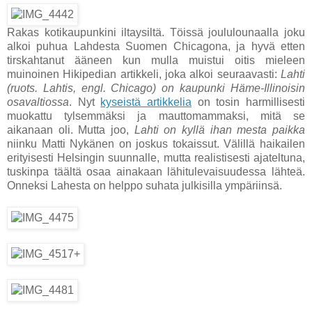
Rakas kotikaupunkini iltaysiltä. Töissä joululounaalla joku
alkoi puhua Lahdesta Suomen Chicagona, ja hyvä etten
tirskahtanut ääneen kun mulla muistui oitis mieleen
muinoinen Hikipedian artikkeli, joka alkoi seuraavasti:
Lahti
(ruots. Lahtis, engl. Chicago) on kaupunki Häme-Illinoisin
osavaltiossa
. Nyt
kyseistä artikkelia
on tosin harmillisesti
muokattu tylsemmäksi ja mauttomammaksi, mitä se
aikanaan oli. Mutta joo,
Lahti on kyllä ihan mesta paikka
niinku Matti Nykänen on joskus tokaissut. Välillä haikailen
erityisesti Helsingin suunnalle, mutta realistisesti ajateltuna,
tuskinpa täältä osaa ainakaan lähitulevaisuudessa lähteä.
Onneksi Lahesta on helppo suhata julkisilla ympäriinsä.