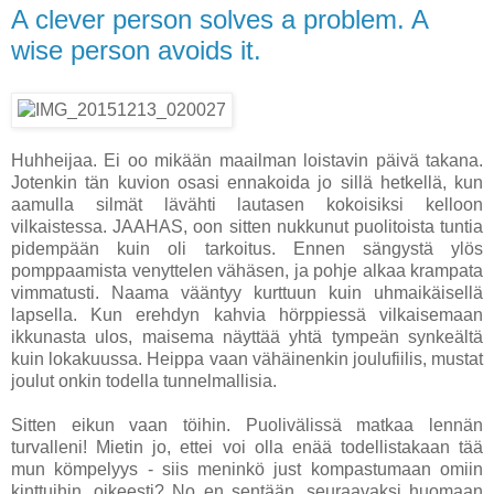
A clever person solves a problem. A
wise person avoids it.
Huhheijaa. Ei oo mikään maailman loistavin päivä takana.
Jotenkin tän kuvion osasi ennakoida jo sillä hetkellä, kun
aamulla silmät lävähti lautasen kokoisiksi kelloon
vilkaistessa. JAAHAS, oon sitten nukkunut puolitoista tuntia
pidempään kuin oli tarkoitus. Ennen sängystä ylös
pomppaamista venyttelen vähäsen, ja pohje alkaa krampata
vimmatusti. Naama vääntyy kurttuun kuin uhmaikäisellä
lapsella. Kun erehdyn kahvia hörppiessä vilkaisemaan
ikkunasta ulos, maisema näyttää yhtä tympeän synkeältä
kuin lokakuussa. Heippa vaan vähäinenkin joulufiilis, mustat
joulut onkin todella tunnelmallisia.
Sitten eikun vaan töihin. Puolivälissä matkaa lennän
turvalleni! Mietin jo, ettei voi olla enää todellistakaan tää
mun kömpelyys - siis meninkö just kompastumaan omiin
kinttuihin, oikeesti? No en sentään, seuraavaksi huomaan