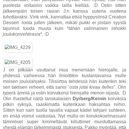
puolesta voitaisiin vaikka lailla kieltää. :D Ostin sitten
jälkeenpäin toisen rasian J:n kanssa uutena vuotena
tuhottavaksi. Vink vink, kannattaa etsiä hyppysiinsä Creation
Dessert -loota jullen jälkeen, mikäli pukki ei jostain syystä
tajunnut tuoda muuta kuin *
tähän valinnainen inhokki
joulukonvehtirasia
*. :D
J on pitkään usuttanut mua menemään hierojalle, ja
yhdessä vaiheessa hän ilmoittikin kustantavansa mulle
moisen joululahjaksi. Tilisiirtoa tehdessä hän kuitenkin teki
sen taktisen virheen, että sanoi "
osta jotai kivaa itelles
". Olin
typerä ämmä ja ostin korvakorut hierojalle menon sijasta. :D
Olin ihastellut näitä tanskalaisen
Dyrberg/Kernin
korviksia
pitkin syksyä, raaskimatta kuitenkaan haksahtaa niihin.
Sitten kun sain tuolla tavalla vapaat kädet lahjani suhteen,
en enää voinut vastustaa. Nyt mulla on korukokoelmassani
tämmöset super kimmeltävät killuttimet muistuttamassa
yhestä elämän tärkeimmästä otuksesta. Pakko myöntää, että