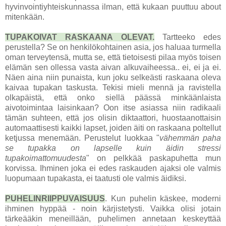
hyvinvointiyhteiskunnassa ilman, että kukaan puuttuu about
mitenkään.
TUPAKOIVAT RASKAANA OLEVAT.
Tartteeko edes
perustella? Se on henkilökohtainen asia, jos haluaa turmella
oman terveytensä, mutta se, että tietoisesti pilaa myös toisen
elämän sen ollessa vasta aivan alkuvaiheessa.. ei, ei ja ei.
Näen aina niin punaista, kun joku selkeästi raskaana oleva
kaivaa tupakan taskusta. Tekisi mieli mennä ja ravistella
olkapäistä, että onko siellä päässä minkäänlaista
aivotoimintaa laisinkaan? Oon itse asiassa niin radikaali
tämän suhteen, että jos olisin diktaattori, huostaanottaisin
automaattisesti kaikki lapset, joiden äiti on raskaana poltellut
ketjussa menemään. Perustelut luokkaa "
vähemmän paha
se tupakka on lapselle kuin äidin stressi
tupakoimattomuudesta
" on pelkkää paskapuhetta mun
korvissa. Ihminen joka ei edes raskauden ajaksi ole valmis
luopumaan tupakasta, ei taatusti ole valmis äidiksi.
PUHELINRIIPPUVAISUUS
. Kun puhelin käskee, moderni
ihminen hyppää - noin kärjistetysti. Vaikka olisi jotain
tärkeääkin meneillään, puhelimen annetaan keskeyttää