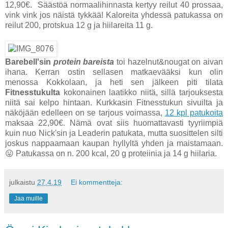
12,90€. Säästöä normaalihinnasta kertyy reilut 40 prossaa,
vink vink jos näistä tykkää! Kaloreita yhdessä patukassa on
reilut 200, protskua 12 g ja hiilareita 11 g.
Barebell'sin
protein bareista
toi hazelnut&nougat on aivan
ihana. Kerran ostin sellasen matkaevääksi kun olin
menossa Kokkolaan, ja heti sen jälkeen piti tilata
Fitnesstukulta
kokonainen laatikko niitä, sillä tarjouksesta
niitä sai kelpo hintaan. Kurkkasin Fitnesstukun sivuilta ja
näköjään edelleen on se tarjous voimassa,
12 kpl patukoita
maksaa 22,90€. Nämä ovat siis huomattavasti tyyriimpiä
kuin nuo Nick'sin ja Leaderin patukata, mutta suosittelen silti
joskus nappaamaan kaupan hyllyltä yhden ja maistamaan.
😛 Patukassa on n. 200 kcal, 20 g proteiinia ja 14 g hiilaria.
julkaistu
27.4.19
Ei kommentteja:
Jaa muille