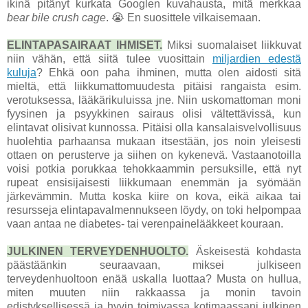
ikinä pitänyt kurkata Googlen kuvahausta, mitä merkkaa
bear bile crush cage
. 😭 En suosittele vilkaisemaan.
ELINTAPASAIRAAT IHMISET.
Miksi suomalaiset liikkuvat
niin vähän, että siitä tulee vuosittain
miljardien edestä
kuluja
? Ehkä oon paha ihminen, mutta olen aidosti sitä
mieltä, että liikkumattomuudesta pitäisi rangaista esim.
verotuksessa, lääkärikuluissa jne. Niin uskomattoman moni
fyysinen ja psyykkinen sairaus olisi vältettävissä, kun
elintavat olisivat kunnossa. Pitäisi olla kansalaisvelvollisuus
huolehtia parhaansa mukaan itsestään, jos noin yleisesti
ottaen on perusterve ja siihen on kykenevä. Vastaanotoilla
voisi potkia porukkaa tehokkaammin persuksille, että nyt
rupeat ensisijaisesti liikkumaan enemmän ja syömään
järkevämmin. Mutta koska kiire on kova, eikä aikaa tai
resursseja elintapavalmennukseen löydy, on toki helpompaa
vaan antaa ne diabetes- tai verenpainelääkkeet kouraan.
JULKINEN TERVEYDENHUOLTO.
Äskeisestä kohdasta
päästäänkin seuraavaan, miksei julkiseen
terveydenhuoltoon enää uskalla luottaa? Musta on hullua,
miten muuten niin rakkaassa ja monin tavoin
edistyksellisessä ja hyvin toimivassa kotimaassani julkinen