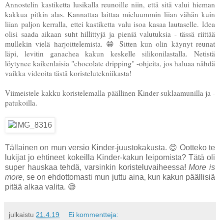
Annostelin kastiketta lusikalla reunoille niin, että sitä valui hieman
kakkua pitkin alas. Kannattaa laittaa mieluummin liian vähän kuin
liian paljon kerralla, ettei kastiketta valu isoa kasaa lautaselle. Idea
olisi saada aikaan suht hillittyjä ja pieniä valutuksia - tässä riittää
mullekin vielä harjoittelemista. 😁 Sitten kun olin käynyt reunat
läpi, levitin ganachea kakun keskelle silikonilastalla. Netistä
löytynee kaikenlaisia "chocolate dripping" -ohjeita, jos haluaa nähdä
vaikka videoita tästä koristelutekniikasta!
Viimeistele kakku koristelemalla päällinen Kinder-suklaamunilla ja -
patukoilla.
Tällainen on mun versio Kinder-juustokakusta. 😊 Ootteko te
lukijat jo ehtineet kokeilla Kinder-kakun leipomista? Tätä oli
super hauskaa tehdä, varsinkin koristeluvaiheessa!
More is
more
, se on ehdottomasti mun juttu aina, kun kakun päällisiä
pitää alkaa valita. 😅
julkaistu
21.4.19
Ei kommentteja: