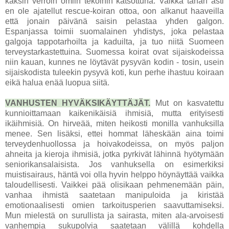
kaksin verroin omiin tekoihin katsottuna. Vaikka tähän asti
en ole ajatellut rescue-koiran ottoa, oon alkanut haaveilla
että jonain päivänä saisin pelastaa yhden galgon.
Espanjassa toimii suomalainen yhdistys, joka pelastaa
galgoja tappotarhoilta ja kaduilta, ja tuo niitä Suomeen
terveystarkastettuina. Suomessa koirat ovat sijaiskodeissa
niin kauan, kunnes ne löytävät pysyvän kodin - tosin, usein
sijaiskodista tuleekin pysyvä koti, kun perhe ihastuu koiraan
eikä halua enää luopua siitä.
VANHUSTEN HYVÄKSIKÄYTTÄJÄT.
Mut on kasvatettu
kunnioittamaan kaikenikäisiä ihmisiä, mutta erityisesti
ikäihmisiä. On hirveää, miten heikosti monilla vanhuksilla
menee. Sen lisäksi, ettei hommat läheskään aina toimi
terveydenhuollossa ja hoivakodeissa, on myös paljon
ahneita ja kieroja ihmisiä, jotka pyrkivät lähinnä hyötymään
seniorikansalaisista. Jos vanhuksella on esimerkiksi
muistisairaus, häntä voi olla hyvin helppo höynäyttää vaikka
taloudellisesti. Vaikkei pää olisikaan pehmenemään päin,
vanhaa ihmistä saatetaan manipuloida ja kiristää
emotionaalisesti omien tarkoitusperien saavuttamiseksi.
Mun mielestä on surullista ja sairasta, miten ala-arvoisesti
vanhempia sukupolvia saatetaan välillä kohdella