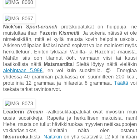
Nick'sin
Sport-crunch
protskupatukat on huippuja, ne
muistuttaa ihan
Fazerin
Kismetiä
! Ja sokeria näissä ei ole
nimeksikään, mitä ei kyllä mausta kovin helpolla uskoisi.
Arkisen välipalan lisäksi nämä sopivat vallan mainiosti myös
herkutteluun. Eniten tykkään Vanilla- ja Hazelnut -mauista.
Mähän siis oon tilannut ööh, varmaan viisi tai kuusi
laatikollista näitä
Matsmartilta
! Sieltä löytyy näitä vieläkin
alehintaan 5,99€
, en voi kuin suositella. 😍 Energiaa
yhdessä 40 gramman patukassa on suunnilleen 200 kcal,
proteiinia 12 grammaa ja hiilareita 8 grammaa.
Täältä
voi
tsekata tarkat ravintoarvot.
Leaderin
Dream
-valkosuklaapatukat ovat myöskin mun
uusia suosikkeja. Rapeita ja herkullisen makuisia, nam!
Hehe, musta on tullut hävikkiruokaa myyvien nettikauppojen
vakkariasiakas, nimittäin näitä olen ostanut
fiksuruoka.fi
:stä.
Näitäkin
on yhä saatavilla 12 kpl hintaan