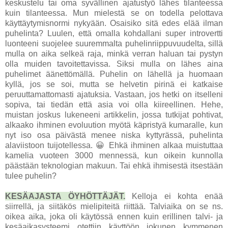
keskustelu tai oma syvällinen ajatustyö lähes tilanteessa
kuin tilanteessa. Mun mielestä se on todella pelottava
käyttäytymisnormi nykyään. Osaisiko sitä edes elää ilman
puhelinta? Luulen, että omalla kohdallani super introvertti
luonteeni suojelee suuremmalta puhelinriippuvuudelta, sillä
mulla on aika selkeä raja, minkä verran haluan tai pystyn
olla muiden tavoitettavissa. Siksi mulla on lähes aina
puhelimet äänettömällä. Puhelin on lähellä ja huomaan
kyllä, jos se soi, mutta se helvetin pirinä ei katkaise
peruuttamattomasti ajatuksia. Vastaan, jos hetki on itselleni
sopiva, tai tiedän että asia voi olla kiireellinen. Hehe,
muistan joskus lukeneeni artikkelin, jossa tutkijat pohtivat,
alkaako ihminen evoluution myötä käpristyä kumaralle, kun
nyt iso osa päivästä menee niska kyttyrässä, puhelinta
alaviistoon tuijotellessa. 😀 Ehkä ihminen alkaa muistuttaa
kamelia vuoteen 3000 mennessä, kun oikein kunnolla
päästään teknologian makuun. Tai ehkä ihmisestä itsestään
tulee puhelin?
KESÄAJASTA ÖYHÖTTÄJÄT.
Kelloja ei kohta enää
siirrellä, ja siitäkös mielipiteitä riittää. Talviaika on se ns.
oikea aika, joka oli käytössä ennen kuin erillinen talvi- ja
kesäaikasysteemi otettiin käyttöön jokunen kymmenen