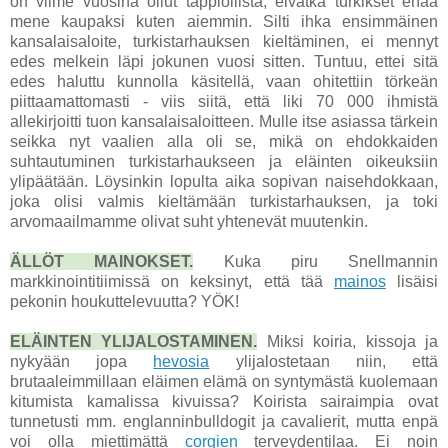
on viime vuosina ollut tappiollista, eivätkä turkikset enää
mene kaupaksi kuten aiemmin. Silti ihka ensimmäinen
kansalaisaloite, turkistarhauksen kieltäminen, ei mennyt
edes melkein läpi jokunen vuosi sitten. Tuntuu, ettei sitä
edes haluttu kunnolla käsitellä, vaan ohitettiin törkeän
piittaamattomasti - viis siitä, että liki 70 000 ihmistä
allekirjoitti tuon kansalaisaloitteen. Mulle itse asiassa tärkein
seikka nyt vaalien alla oli se, mikä on ehdokkaiden
suhtautuminen turkistarhaukseen ja eläinten oikeuksiin
ylipäätään. Löysinkin lopulta aika sopivan naisehdokkaan,
joka olisi valmis kieltämään turkistarhauksen, ja toki
arvomaailmamme olivat suht yhtenevät muutenkin.
ÄLLÖT MAINOKSET.
Kuka piru Snellmannin
markkinointitiimissä on keksinyt, että tää
mainos
lisäisi
pekonin houkuttelevuutta? YÖK!
ELÄINTEN YLIJALOSTAMINEN.
Miksi koiria, kissoja ja
nykyään jopa
hevosia
ylijalostetaan niin, että
brutaaleimmillaan eläimen elämä on syntymästä kuolemaan
kitumista kamalissa kivuissa? Koirista sairaimpia ovat
tunnetusti mm. englanninbulldogit ja cavalierit, mutta enpä
voi olla miettimättä
corgien
terveydentilaa. Ei noin