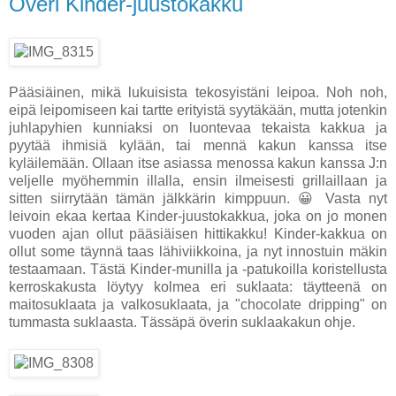
Överi Kinder-juustokakku
Pääsiäinen, mikä lukuisista tekosyistäni leipoa. Noh noh,
eipä leipomiseen kai tartte erityistä syytäkään, mutta jotenkin
juhlapyhien kunniaksi on luontevaa tekaista kakkua ja
pyytää ihmisiä kylään, tai mennä kakun kanssa itse
kyläilemään. Ollaan itse asiassa menossa kakun kanssa J:n
veljelle myöhemmin illalla, ensin ilmeisesti grillaillaan ja
sitten siirrytään tämän jälkkärin kimppuun. 😀 Vasta nyt
leivoin ekaa kertaa Kinder-juustokakkua, joka on jo monen
vuoden ajan ollut pääsiäisen hittikakku! Kinder-kakkua on
ollut some täynnä taas lähiviikkoina, ja nyt innostuin mäkin
testaamaan. Tästä Kinder-munilla ja -patukoilla koristellusta
kerroskakusta löytyy kolmea eri suklaata: täytteenä on
maitosuklaata ja valkosuklaata, ja "chocolate dripping" on
tummasta suklaasta. Tässäpä överin suklaakakun ohje.