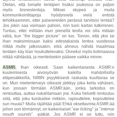
Oletan, että lomalle lentäjien lisäksi joukossa on paljon
myös bisneslentoja. Miksei skypeä ja muita
kommunikointitapoja hyödynnetä vielä entistä
tehokkaammin, ettei palavereiden perässä tarvitsisi lentää?
Jos jokin saa voimaan pahoin, niin tuon kartan tutkiminen.
Tuntuu, ettei millään mun pienellä teolla voi olla mitään
väliä, kun "the bigger picture" on tuo. Toivon, että yksi tai
ihan maksimissaan kaksi edestakaista lentoa vuodessa
riittää mulle jatkossakin, eikä ahneus nähdä maailmaa
lentäen käy liian houkuttelevaksi. Onneksi myös kotimaassa
riittää nähtävää, ja meriteitsekin pääsee vaikka minne.
ASMR.
Ihan oikeasti. Saan kaikenlaisesta ASMR:n
kuulemisesta aivosyövän kaikilla mahdollisilla
etäpesäkkeillä, NIIIIIN psyykkisesti raskasta kuultavaa se
on. Mun mielenterveys oikeasti järkkyy joka kerta vähäsen,
kun jossain törmään ASMR:ään, jonka tarkoitus on
rentouttaa, auttaa nukahtamaan jne. Kuka helvetti rentoutuu
siitä, että joku kuiskailee mikkiin, rapisuttelee, kopsuttelee
sun muuta? Mulla räjähtää pää! Ehkä oksettavinta ASMR:ää
johon oon törmännyt, on kaikenlaiset "
ear licking
" ja "
intense
mouth sounds
" -pätkät. Jos ASMR ei oo tuttu, niin