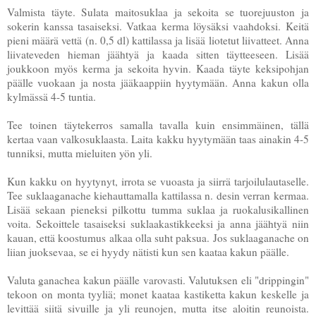
Valmista täyte. Sulata maitosuklaa ja sekoita se tuorejuuston ja
sokerin kanssa tasaiseksi. Vatkaa kerma löysäksi vaahdoksi.
Keitä
pieni määrä vettä (n. 0,5 dl) kattilassa ja lisää liotetut liivatteet. Anna
liivateveden hieman jäähtyä ja kaada sitten täytteeseen. Lisää
joukkoon myös kerma ja sekoita hyvin. Kaada täyte keksipohjan
päälle vuokaan ja nosta jääkaappiin hyytymään. Anna kakun olla
kylmässä 4-5 tuntia.
Tee toinen täytekerros samalla tavalla kuin ensimmäinen, tällä
kertaa vaan valkosuklaasta. Laita kakku hyytymään taas ainakin 4-5
tunniksi, mutta mieluiten yön yli.
Kun kakku on hyytynyt, irrota se vuoasta ja siirrä tarjoilulautaselle.
Tee suklaaganache kiehauttamalla kattilassa n. desin verran kermaa.
Lisää sekaan pieneksi pilkottu tumma suklaa ja ruokalusikallinen
voita. Sekoittele tasaiseksi suklaakastikkeeksi ja anna jäähtyä niin
kauan, että koostumus alkaa olla suht paksua. Jos suklaaganache on
liian juoksevaa, se ei hyydy nätisti kun sen kaataa kakun päälle.
Valuta ganachea kakun päälle varovasti. Valutuksen eli "drippingin"
tekoon on monta tyyliä; monet kaataa kastiketta kakun keskelle ja
levittää siitä sivuille ja yli reunojen, mutta itse aloitin reunoista.