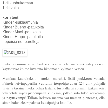
1 dl kuohukermaa
1 rkl voita
koristeet
Kinder -suklaamunia
Kinder Bueno -patukoita
Kinder Maxi -patukoita
Kinder Hippo -patukoita
hopeisia nonparelleja
Laita ensimmäiseen täytekerrokseen eli maitosuklaatäytteeseen
käytettävät kolme liivatetta likoamaan kylmään veteen.
Murskaa kaurakeksit hienoksi muruksi, lisää joukkoon voisula.
Painele leivinpaperilla vuoratun irtopohjavuoan (24 cm) pohjalle
tiivis ja tasainen keksipohja lastalla, lusikalla tai sormin. Kakun voisi
toki tehdä myös pienempään vuokaan, jolloin siitä tulee korkeampi
ja näyttävämpi! Tällöin keksien määrää voi hieman pienentää, ellei
sitten halua ekstrapaksua keksipohjaa kakulle.