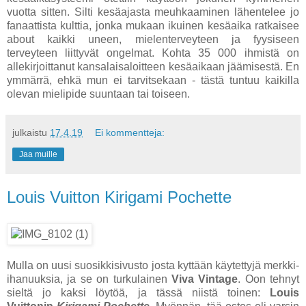
vuotta sitten. Silti kesäajasta meuhkaaminen lähentelee jo
fanaattista kulttia, jonka mukaan ikuinen kesäaika ratkaisee
about kaikki uneen, mielenterveyteen ja fyysiseen
terveyteen liittyvät ongelmat. Kohta 35 000 ihmistä on
allekirjoittanut kansalaisaloitteen kesäaikaan jäämisestä. En
ymmärrä, ehkä mun ei tarvitsekaan - tästä tuntuu kaikilla
olevan mielipide suuntaan tai toiseen.
julkaistu
17.4.19
Ei kommentteja:
Jaa muille
Louis Vuitton Kirigami Pochette
Mulla on uusi suosikkisivusto josta kyttään käytettyjä merkki-
ihanuuksia, ja se on turkulainen
Viva Vintage
. Oon tehnyt
sieltä jo kaksi löytöä, ja tässä niistä toinen:
Louis