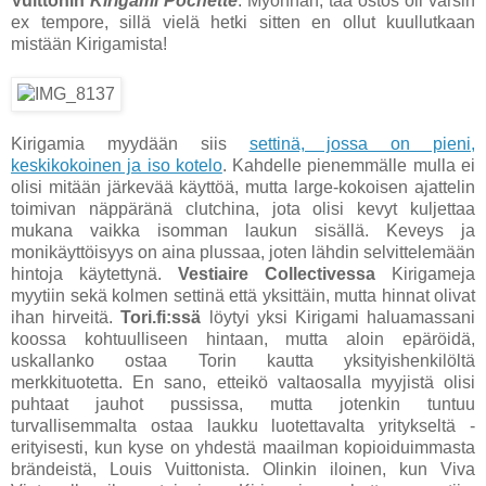
Vuittonin
Kirigami Pochette
. Myönnän, tää ostos oli varsin
ex tempore, sillä vielä hetki sitten en ollut kuullutkaan
mistään Kirigamista!
Kirigamia myydään siis
settinä, jossa on pieni,
keskikokoinen ja iso kotelo
. Kahdelle pienemmälle mulla ei
olisi mitään järkevää käyttöä, mutta large-kokoisen ajattelin
toimivan näppäränä clutchina, jota olisi kevyt kuljettaa
mukana vaikka isomman laukun sisällä. Keveys ja
monikäyttöisyys on aina plussaa, joten lähdin selvittelemään
hintoja käytettynä.
Vestiaire Collectivessa
Kirigameja
myytiin sekä kolmen settinä että yksittäin, mutta hinnat olivat
ihan hirveitä.
Tori.fi:ssä
löytyi yksi Kirigami haluamassani
koossa kohtuulliseen hintaan, mutta aloin epäröidä,
uskallanko ostaa Torin kautta yksityishenkilöltä
merkkituotetta. En sano, etteikö valtaosalla myyjistä olisi
puhtaat jauhot pussissa, mutta jotenkin tuntuu
turvallisemmalta ostaa laukku luotettavalta yritykseltä -
erityisesti, kun kyse on yhdestä maailman kopioiduimmasta
brändeistä, Louis Vuittonista. Olinkin iloinen, kun Viva