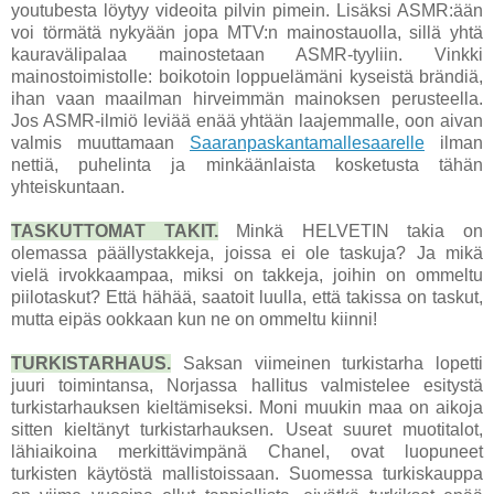
youtubesta löytyy videoita pilvin pimein. Lisäksi ASMR:ään
voi törmätä nykyään jopa MTV:n mainostauolla, sillä yhtä
kauravälipalaa mainostetaan ASMR-tyyliin. Vinkki
mainostoimistolle: boikotoin loppuelämäni kyseistä brändiä,
ihan vaan maailman hirveimmän mainoksen perusteella.
Jos ASMR-ilmiö leviää enää yhtään laajemmalle, oon aivan
valmis muuttamaan
Saaranpaskantamallesaarelle
ilman
nettiä, puhelinta ja minkäänlaista kosketusta tähän
yhteiskuntaan.
TASKUTTOMAT TAKIT.
Minkä HELVETIN takia on
olemassa päällystakkeja, joissa ei ole taskuja? Ja mikä
vielä irvokkaampaa, miksi on takkeja, joihin on ommeltu
piilotaskut? Että hähää, saatoit luulla, että takissa on taskut,
mutta eipäs ookkaan kun ne on ommeltu kiinni!
TURKISTARHAUS.
Saksan viimeinen turkistarha lopetti
juuri toimintansa, Norjassa hallitus valmistelee esitystä
turkistarhauksen kieltämiseksi. Moni muukin maa on aikoja
sitten kieltänyt turkistarhauksen. Useat suuret muotitalot,
lähiaikoina merkittävimpänä Chanel, ovat luopuneet
turkisten käytöstä mallistoissaan. Suomessa turkiskauppa