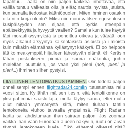
tapahtuu. Täällä on niin paljon kaikkea inhottavaa, että
välillä tuntuu vaikealta olla ja elää; nauttia hyvistä jutuista,
kun samalla tiedostaa kääntöpuolen. Miten ihminen osaakin
olla niin kurja olento? Miksi niin moni valitsee egosentrisen
kusipäisyyden sen sijaan, että pyrkisi eteenpäin
epäitsekkyyttä ja hyvyyttä vaalien? Samalla kun tulee käytyä
läpi moraalikysymyksiä ja pohdittua oikeaa ja väärää, oon
myös alkanut ärsyyntyä kaikenlaisista asioista ja ilmiöistä
kuin mikäkin elämäänsä kyllästynyt kääkyrä. Ei oo helppoa
tää kolmeakymppiä hiljalleen lähestyvän elämä. 😅 Keräsin
tähän postaukseen pieniä ja suuria epäkohtia, joihin
mielelläni puuttuisin, jos vaan yksi pieni
(
noh, pieni ja
pieni...
)
ihminen siihen pystyisi.
LIIALLINEN LENTOMATKUSTAMINEN.
Olin todella paljon
onnellisempi ennen
flightradar24.comiin
tutustumista reilu
vuosi sitten. Kyllähän mä sen tiesin, että lentoliikenne on
yksi pahimpia saastuttajia, mutta täytyy sanoa, ettei mulla
ollut mitään ymmärrystä siitä, miten tiuhaan tahtiin
lentokoneita viuhoo taivaalla ympäriinsä. Flight Radarin
kartta sai ahdistumaan ihan sairaan paljon. Jos zoomaa
vaikka ihan vaan Euroopan alueen näkyviin, ruutu on aivan
täynnä lentokoneen kuvia. Eikö vähempi oikeasti riitä?