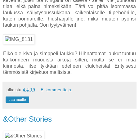
keveinä, joten tää Kirigami on kätevä - se ei vie juurikaan
tilaa, eikä paina nimeksikään. Tätä voi pitää isommassa
laukussa säilytyspussukkana kaikenlaiselle tilpehöörille,
kuten ponnareille, hiusharjalle jne, mikä muuten pyörisi
laukun pohjalla. Oon tyytyväinen!
Eikö ole kiva ja simppeli laukku? Hihnattomat laukut tuntuu
kaikonneen muodista aikoja sitten, mutta se ei mua
kiinnosta, itse tykkään edelleen clutcheista! Erityisesti
tämmösistä kirjekuorimallisista.
julkaistu
4.4.19
Ei kommentteja:
Jaa muille
&Other Stories