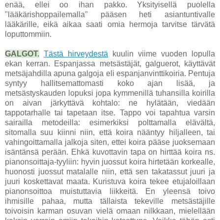
enää, ellei oo ihan pakko. Yksityisellä puolella
"lääkärishoppailemalla" pääsen heti asiantuntivalle
lääkärille, eikä aikaa saati omia hermoja tarvitse tärvätä
loputtommiin.
GALGOT.
Tästä hirveydestä
kuulin viime vuoden lopulla
ekan kerran. Espanjassa metsästäjät, galguerot, käyttävät
metsäjahdilla apuna galgoja eli espanjanvinttikoiria. Pentuja
syntyy hallitsemattomasti koko ajan lisää, ja
metsästyskauden lopuksi jopa kymmenillä tuhansilla koirilla
on aivan järkyttävä kohtalo: ne hylätään, viedään
tappotarhalle tai tapetaan itse. Tappo voi tapahtua varsin
sairailla metodeilla: esimerkiksi polttamalla elävältä,
sitomalla suu kiinni niin, että koira nääntyy hiljalleen, tai
vahingoittamalla jalkoja siten, ettei koira pääse juoksemaan
isäntänsä perään. Ehkä kuvottavin tapa on hirttää koira ns.
pianonsoittaja-tyyliin: hyvin juossut koira hirtetään korkealle,
huonosti juossut matalalle niin, että sen takatassut juuri ja
juuri koskettavat maata. Kuristuva koira tekee etujaloillaan
pianonsoittoa muistuttavia liikkeitä. En yleensä toivo
ihmisille pahaa, mutta tällaista tekeville metsästäjille
toivoisin karman osuvan vielä omaan nilkkaan, mielellään