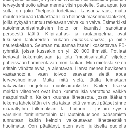
terveydenhuolto alkaa mennä vitsin puolelle. Saat apua, jos
sulla on joku "helposti todettava" kansansairaus, mutta
muuten kouraan lätkästään liian helposti masennuslääkkeet,
joilla nykyään tuntuu ratkeavan vaiva kuin vaiva. Esimerkiksi
autoimmuunisairauksien hoito on kauniisti sanottuna
perseestä täällä. Kilpirauhas- ja rautaongelmat ovat
lukuisien lääkäreiden mukaan
muotisairauksia
, ja niille
naureskellaan. Seuraan muutamaa itseäni koskettavaa FB-
ryhmää, joissa kussakin on yli 20 000 ihmistä. Potilaat
kertovat kokemuksiaan, ja tota "muotisairautta" viljelee
puheissaan hämmentävän moni lääkäri. Mun mielestä se on
erittäin vähättelevää ja alentavaa. Harva menee huvikseen
vastaanotolle, vaan toivoo saavansa sieltä apua
terveyshuoliinsa. Mutta mitä vielä, täällä leimataan
vakaviakin ongelmia muotisairauksiksi! Kaiken lisäksi
meidän viitearvot ovat ihan kummallisia verrattuna vaikka
naapurimaihin. Kaiken kruunaa lähetesota, jossa lääkärin
tekemä lähetekään ei vielä takaa, että varmasti pääset sinne
määrättyihin tutkimuksiin tai hoitoon - jostain syystä
varsinkin ferritiinitesteihin tai rautainfuusioon pääsemistä
tunnutaan kaikin keinoin vaikeuttavan lähetteestäkin
huolimatta. Oon päättänyt, etten asioi julkisella puolella