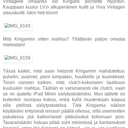
Vintagelle ilmaantui iso Kirigami pochette myyntiin.
Kauppaan kuului LV:n alkuperäinen kuitti ja Viva Vintagen
aitouskuitti. Iskin heti kiinni!
Mitä Kirigamiin sitten mahtuu? Yllättävän paljon omasta
mielestäni!
Tässä kaikki, mitä saan helposti Kirigamiin mahdutettua:
puhelin, avaimet, pieni lompakko, huulikiilto ja kuulokkeet.
Toisin sanoen kaiken, mitä clutch-kokoiseen laukkuun
kuuluukin mahtua. Täähän ei varsinaisesti ole clutch, vaan
se on ajateltu iPad Minin säilytyskoteloksi. Mun tabletti on
kuitenkin isompaa kokoa, enkä kyllä muutenkaan kaipaa
sille ylellistä säilytyskoteloa. Tätä Kirigamia näkisin
käyttäväni erityisesti reissun päällä ollessa, sillä useimmiten
pakatessa jää kaikenlaiset pikkulaukut kokonaan pois.
Tavaramäärän haluaa pitää suht minimissä ja kantamukset