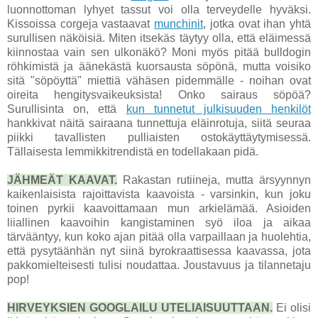
luonnottoman lyhyet tassut voi olla terveydelle hyväksi.
Kissoissa corgeja vastaavat
munchinit
, jotka ovat ihan yhtä
surullisen näköisiä. Miten itsekäs täytyy olla, että eläimessä
kiinnostaa vain sen ulkonäkö? Moni myös pitää bulldogin
röhkimistä ja äänekästä kuorsausta söpönä, mutta voisiko
sitä "söpöyttä" miettiä vähäsen pidemmälle - noihan ovat
oireita hengitysvaikeuksista! Onko sairaus söpöä?
Surullisinta on, että
kun tunnetut julkisuuden henkilöt
hankkivat näitä sairaana tunnettuja eläinrotuja, siitä seuraa
piikki tavallisten pulliaisten ostokäyttäytymisessä.
Tällaisesta lemmikkitrendistä en todellakaan pidä.
JÄHMEÄT KAAVAT.
Rakastan rutiineja, mutta ärsyynnyn
kaikenlaisista rajoittavista kaavoista - varsinkin, kun joku
toinen pyrkii kaavoittamaan mun arkielämää. Asioiden
liiallinen kaavoihin kangistaminen syö iloa ja aikaa
tärvääntyy, kun koko ajan pitää olla varpaillaan ja huolehtia,
että pysytäänhän nyt siinä byrokraattisessa kaavassa, jota
pakkomielteisesti tulisi noudattaa. Joustavuus ja tilannetaju
pop!
HIRVEYKSIEN GOOGLAILU UTELIAISUUTTAAN.
Ei olisi