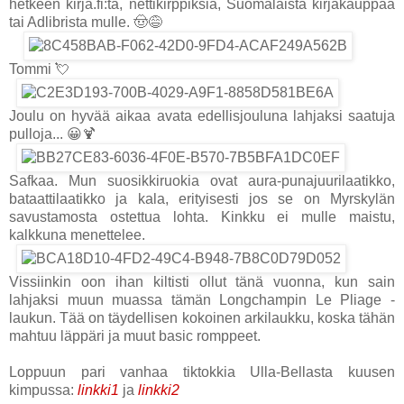
hetkeen kirja.fi:tä, nettikirppiksiä, Suomalaista kirjakauppaa
tai Adlibrista mulle. 🤠😅
Tommi 💘
Joulu on hyvää aikaa avata edellisjouluna lahjaksi saatuja
pulloja... 😀🍹
Safkaa. Mun suosikkiruokia ovat aura-punajuurilaatikko,
bataattilaatikko ja kala, erityisesti jos se on Myrskylän
savustamosta ostettua lohta. Kinkku ei mulle maistu,
kalkkuna menettelee.
Vissiinkin oon ihan kiltisti ollut tänä vuonna, kun sain
lahjaksi muun muassa tämän Longchampin Le Pliage -
laukun. Tää on täydellisen kokoinen arkilaukku, koska tähän
mahtuu läppäri ja muut basic romppeet.
Loppuun pari vanhaa tiktokkia Ulla-Bellasta kuusen
kimpussa:
linkki1
ja
linkki2