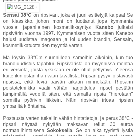
Sensai
38°C
on ripsiväri, joka ei juuri esittelyjä kaipaa! Se
on klassikko, johon moni on luottanut jopa kymmeniä
vuosia: japanilainen kosmetiikkayritys
Kanebo
julkaisi
ripsivärin vuonna 1997. Kymmenisen vuotta sitten Kanebo
halusi uudistaa imagoaan ja loi uuden brändin, Sensain,
kosmetiikkatuotteiden myyntiä varten.
Mä löysin
38°C:n suunnilleen samoihin aikoihin, kun tuo
brändiuudistus tapahtui. Ripsiväristä on myynnissä montaa
eri versiota, joista yksikään ei ole ollut pettymys. Yleensä
kuitenkin ostan ihan vaan tavallista. Ripsari pysyy loistavasti
ripsissä, eikä leviä päivän aikaan minnekään. Ripsarin
poistotekniikka vaatii vähän harjoittelua: ripset pestään
lämpimällä vedellä siten, että samalla ripsiä "hierotaan"
sormilla pyörivin liikkein. Näin ripsiväri irtoaa ripsien
ympäriltä klöntteinä.
Postausta varten tutkailin vähän hintatietoja, ja perus 38°C -
ripsari näyttää nykyään maksavan reilut 30 euroa
normaalihintaisena
Sokoksella
. Se on aika tyyristä lystiä