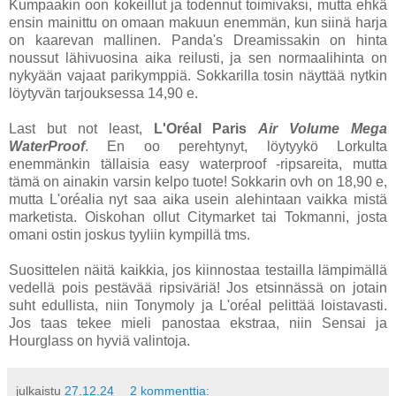
Kumpaakin oon kokeillut ja todennut toimivaksi, mutta ehkä
ensin mainittu on omaan makuun enemmän, kun siinä harja
on kaarevan mallinen. Panda's Dreamissakin on hinta
noussut lähivuosina aika reilusti, ja sen normaalihinta on
nykyään vajaat parikymppiä. Sokkarilla tosin näyttää nytkin
löytyvän tarjouksessa 14,90 e.
Last but not least,
L'Oréal Paris
Air Volume Mega
WaterProof
. En oo perehtynyt, löytyykö Lorkulta
enemmänkin tällaisia easy waterproof -ripsareita, mutta
tämä on ainakin varsin kelpo tuote! Sokkarin ovh on 18,90 e,
mutta L'oréalia nyt saa aika usein alehintaan vaikka mistä
marketista. Oiskohan ollut Citymarket tai Tokmanni, josta
omani ostin joskus tyyliin kympillä tms.
Suosittelen näitä kaikkia, jos kiinnostaa testailla lämpimällä
vedellä pois pestävää ripsiväriä! Jos etsinnässä on jotain
suht edullista, niin Tonymoly ja L'oréal pelittää loistavasti.
Jos taas tekee mieli panostaa ekstraa, niin Sensai ja
Hourglass on hyviä valintoja.
julkaistu
27.12.24
2 kommenttia: