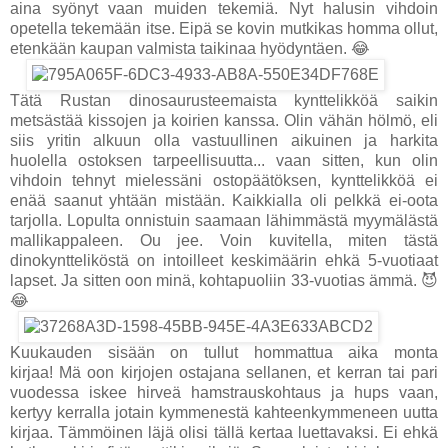
aina syönyt vaan muiden tekemiä. Nyt halusin vihdoin
opetella tekemään itse. Eipä se kovin mutkikas homma ollut,
etenkään kaupan valmista taikinaa hyödyntäen. 😂
Tätä Rustan dinosaurusteemaista kynttelikköä saikin
metsästää kissojen ja koirien kanssa. Olin vähän hölmö, eli
siis yritin alkuun olla vastuullinen aikuinen ja harkita
huolella ostoksen tarpeellisuutta... vaan sitten, kun olin
vihdoin tehnyt mielessäni ostopäätöksen, kynttelikköä ei
enää saanut yhtään mistään. Kaikkialla oli pelkkä ei-oota
tarjolla. Lopulta onnistuin saamaan lähimmästä myymälästä
mallikappaleen. Ou jee. Voin kuvitella, miten tästä
dinokyntteliköstä on intoilleet keskimäärin ehkä 5-vuotiaat
lapset. Ja sitten oon minä, kohtapuoliin 33-vuotias ämmä. 😈
😂
Kuukauden sisään on tullut hommattua aika monta
kirjaa!
Mä oon kirjojen ostajana sellanen, et kerran tai pari
vuodessa iskee hirveä hamstrauskohtaus ja hups vaan,
kertyy kerralla jotain kymmenestä kahteenkymmeneen uutta
kirjaa. Tämmöinen läjä olisi tällä kertaa luettavaksi. Ei ehkä