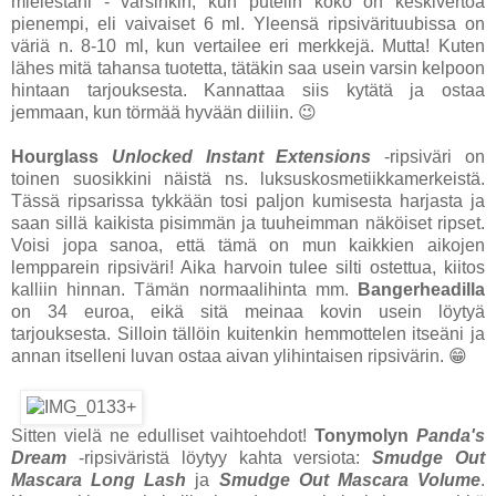
mielestäni - varsinkin, kun putelin koko on keskivertoa
pienempi, eli vaivaiset 6 ml. Yleensä ripsivärituubissa on
väriä n. 8-10 ml, kun vertailee eri merkkejä. Mutta! Kuten
lähes mitä tahansa tuotetta, tätäkin saa usein varsin kelpoon
hintaan tarjouksesta. Kannattaa siis kytätä ja ostaa
jemmaan, kun törmää hyvään diiliin. 😉
Hourglass
Unlocked Instant Extensions
-ripsiväri on
toinen suosikkini näistä ns. luksuskosmetiikkamerkeistä.
Tässä ripsarissa tykkään tosi paljon kumisesta harjasta ja
saan sillä kaikista pisimmän ja tuuheimman näköiset ripset.
Voisi jopa sanoa, että tämä on mun kaikkien aikojen
lempparein ripsiväri! Aika harvoin tulee silti ostettua, kiitos
kalliin hinnan. Tämän normaalihinta mm.
Bangerheadilla
on 34 euroa, eikä sitä meinaa kovin usein löytyä
tarjouksesta. Silloin tällöin kuitenkin hemmottelen itseäni ja
annan itselleni luvan ostaa aivan ylihintaisen ripsivärin. 😁
Sitten vielä ne edulliset vaihtoehdot!
Tonymolyn
Panda's
Dream
-ripsiväristä löytyy kahta versiota:
Smudge Out
Mascara Long Lash
ja
Smudge Out Mascara Volume
.