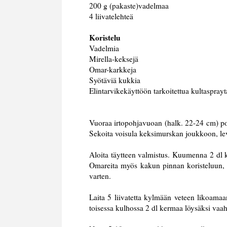
200 g (pakaste)vadelmaa
4 liivatelehteä
Koristelu
Vadelmia
Mirella-keksejä
Omar-karkkeja
Syötäviä kukkia
Elintarvikekäyttöön tarkoitettua kultasprayt
Vuoraa irtopohjavuoan (halk. 22-24 cm) pohj
Sekoita voisula keksimurskan joukkoon, levi
Aloita täytteen valmistus. Kuumenna 2 dl k
Omareita myös kakun pinnan koristeluun,
varten.
Laita 5 liivatetta kylmään veteen likoamaa
toisessa kulhossa 2 dl kermaa löysäksi vaa