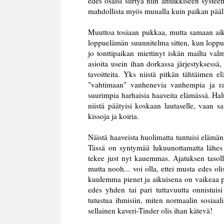
edes osaisi siirtyä niin antiikkiseen systeem
mahdollista myös muualla kuin paikan pääll
Muuttoa tosiaan pukkaa, mutta samaan ai
loppuelämän suunnitelma sitten, kun loppue
jo tonttipaikan miettinyt iskän mailta va
asioita usein ihan dorkassa järjestyksessä,
tavoitteita. Yks niistä pitkän tähtäimen
"vahtimaan" vanhenevia vanhempia ja r
suurimpia harhaisia haaveita elämässä. Hal
niistä päätyisi koskaan lautaselle, vaan s
kissoja ja koiria.
Näistä haaveista huolimatta tuntuisi elämän
Tässä on syntymää lukuunottamatta lähes 
tekee just nyt kauemmas. Ajatuksen tasol
mutta nooh... voi olla, ettei musta edes oli
kuulemma pienet ja aikuisena on vaikeaa 
edes yhden tai pari tuttavuutta onnistuisi
tutustua ihmisiin, miten normaalin sosiaali
sellainen kaveri-Tinder olis ihan kätevä!