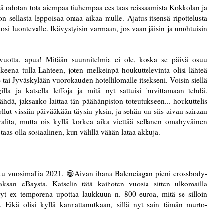
tä odotan tota aiempaa tiuhempaa ees taas reissaamista Kokkolan ja
 sellasta leppoisaa omaa aikaa mulle. Ajatus itsensä ripottelusta
osi luontevalle. Ikävystyisin varmaan, jos vaan jäisin ja unohtuisin
vuotta, apua! Mitään suunnitelmia ei ole, koska se päivä osuu
aikeena tulla Lahteen, joten melkeinpä houkuttelevinta olisi lähteä
tai Jyväskylään vuorokauden hotellilomalle itsekseni. Voisin siellä
illa ja katsella leffoja ja mitä nyt sattuisi huvittamaan tehdä.
dä, jaksanko laittaa tän päähänpiston toteutukseen... houkuttelis
lut vissiin päivääkään täysin yksin, ja sehän on siis aivan sairaan
En valita, mutta ois kyllä korkea aika viettää sellanen omahyväinen
aas olla sosiaalinen, kun välillä vähän lataa akkuja.
ku vuosimallia 2021. 😁Aivan ihana Balenciagan pieni crossbody-
aksan eBaysta. Katselin tätä kaihoten vuosia sitten ulkomailla
inyt ex temporena upottaa laukkuun n. 800 euroa, mitä se silloin
 Eikä olisi kyllä kannattanutkaan, sillä nyt sain tämän murto-