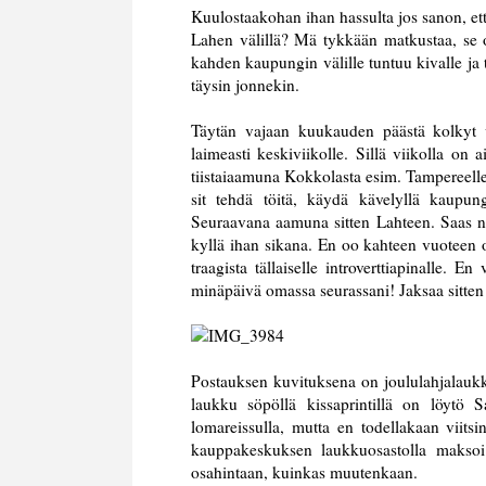
Kuulostaakohan ihan hassulta jos sanon, et
Lahen välillä? Mä tykkään matkustaa, se on
kahden kaupungin välille tuntuu kivalle ja t
täysin jonnekin.
Täytän vajaan kuukauden päästä kolkyt 
laimeasti keskiviikolle. Sillä viikolla on 
tiistaiaamuna Kokkolasta esim. Tampereelle 
sit tehdä töitä, käydä kävelyllä kaupung
Seuraavana aamuna sitten Lahteen. Saas näh
kyllä ihan sikana. En oo kahteen vuoteen ol
traagista tällaiselle introverttiapinalle. 
minäpäivä omassa seurassani! Jaksaa sitten t
Postauksen kuvituksena on joululahjalauk
laukku söpöllä kissaprintillä on löytö S
lomareissulla, mutta en todellakaan viits
kauppakeskuksen laukkuosastolla maksoi.
osahintaan, kuinkas muutenkaan.