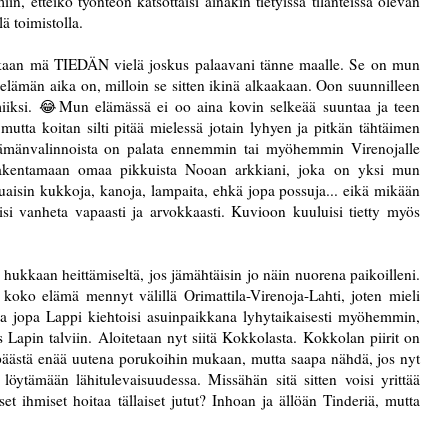
iin, etteikö työnteon katsottaisi ainakin tietyissä tilanteissa olevan
ä toimistolla.
kaan mä TIEDÄN vielä joskus palaavani tänne maalle. Se on mun
lämän aika on, milloin se sitten ikinä alkaakaan. Oon suunnilleen
lmiiksi. 😂Mun elämässä ei oo aina kovin selkeää suuntaa ja teen
 mutta koitan silti pitää mielessä jotain lyhyen ja pitkän tähtäimen
 elämänvalinnoista on palata ennemmin tai myöhemmin Virenojalle
akentamaan omaa pikkuista Nooan arkkiani, joka on yksi mun
uaisin kukkoja, kanoja, lampaita, ehkä jopa possuja... eikä mikään
aisi vanheta vapaasti ja arvokkaasti. Kuvioon kuuluisi tietty myös
 hukkaan heittämiseltä, jos jämähtäisin jo näin nuorena paikoilleni.
koko elämä mennyt välillä Orimattila-Virenoja-Lahti, joten mieli
la jopa Lappi kiehtoisi asuinpaikkana lyhytaikaisesti myöhemmin,
s Lapin talviin. Aloitetaan nyt siitä Kokkolasta. Kokkolan piirit on
päästä enää uutena porukoihin mukaan, mutta saapa nähdä, jos nyt
 löytämään lähitulevaisuudessa. Missähän sitä sitten voisi yrittää
set ihmiset hoitaa tällaiset jutut? Inhoan ja ällöän Tinderiä, mutta