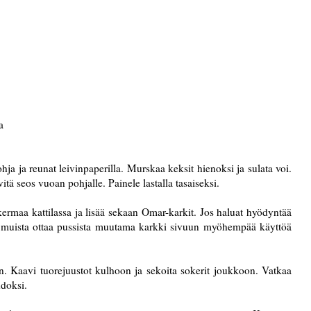
a
a ja reunat leivinpaperilla. Murskaa keksit hienoksi ja sulata voi.
tä seos vuoan pohjalle. Painele lastalla tasaiseksi.
ermaa kattilassa ja lisää sekaan Omar-karkit. Jos haluat hyödyntää
 muista ottaa pussista muutama karkki sivuun myöhempää käyttöä
n. Kaavi tuorejuustot kulhoon ja sekoita sokerit joukkoon. Vatkaa
hdoksi.