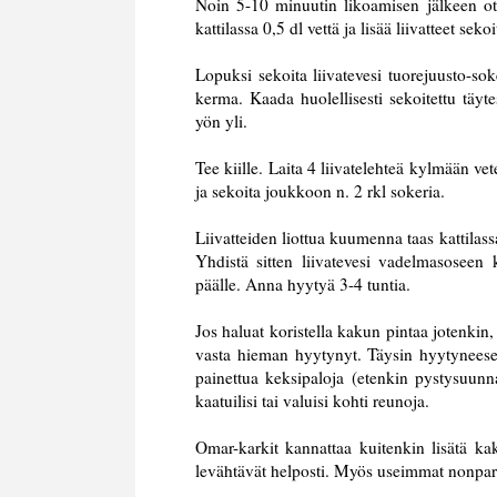
Noin 5-10 minuutin likoamisen jälkeen ota
kattilassa 0,5 dl vettä ja lisää liivatteet se
Lopuksi sekoita liivatevesi tuorejuusto-s
kerma. Kaada huolellisesti sekoitettu täyt
yön yli.
Tee kiille. Laita 4 liivatelehteä kylmään v
ja sekoita joukkoon n. 2 rkl sokeria.
Liivatteiden liottua kuumenna taas kattilass
Yhdistä sitten liivatevesi vadelmasoseen
päälle. Anna hyytyä 3-4 tuntia.
Jos haluat koristella kakun pintaa jotenkin,
vasta hieman hyytynyt. Täysin hyytyneese
painettua keksipaloja (etenkin pystysuunnas
kaatuilisi tai valuisi kohti reunoja.
Omar-karkit kannattaa kuitenkin lisätä ka
levähtävät helposti. Myös useimmat nonparel