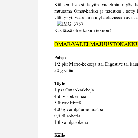
Kiilteen lisäksi käytin vadelmia myös ko
muutama Omar-karkki ja tidditidii.. tietty
välittynyt, vaan tuossa ylläolevassa kuvassa
Kas tässä ohje kakun tekoon!
OMAR-VADELMAJUUSTOKAKK
Pohja
1/2 pkt Marie-keksejä (tai Digestive tai kau
50 g voita
Täyte
1 pss Omar-karkkeja
4 dl vispikermaa
5 liivatelehteä
400 g vaniljatuorejuustoa
0,5 dl sokeria
1 tl vaniljasokeria
Kiille