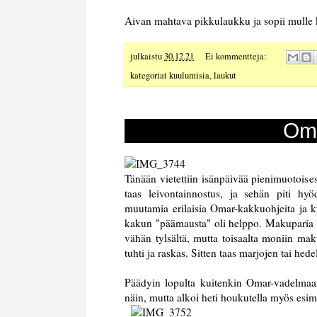
Aivan mahtava pikkulaukku ja sopii mulle k
julkaistu
30.12.21
Ei kommentteja:
kategoriat
kuulumisia
,
laukut
Oma
Tänään vietettiin isänpäivää pienimuotoise
taas leivontainnostus, ja sehän piti hy
muutamia erilaisia Omar-kakkuohjeita ja ky
kakun "päämausta" oli helppo. Makuparia O
vähän tylsältä, mutta toisaalta moniin maku
tuhti ja raskas. Sitten taas marjojen tai he
Päädyin lopulta kuitenkin Omar-vadelmaan,
näin, mutta alkoi heti houkutella myös esim