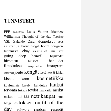
TUNNISTEET
FFF
Louis Vuitton
Matthew
Kokkola
Williamson
Thought of the day
Topshop
alennukset
YSL
Zalando
Zara
asos
asusteet ja korut
blogit
boozt
designer-
ebay
luomukset
ekslusiivit mallistot
going deep
haaveilu
hajuvedet
himoitut
ihanuudet
hiukset
ilmoitukset
instagram
inspiraatio
kengät
joulu
kesä
kevät
kirjat
introvert
kosmetiikka
kissat
korut
laukut
kuulumisia
laihdutus
kyselyt
leivonta
löydöt
meikit
luksus
matkailu
nettikaupat
musiikki
mekot
oma
ostokset
outfit of the
blogi
day
random
reseptit
polyvore