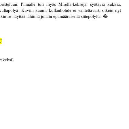
risteluun. Pinnalle tuli myös Mirella-keksejä, syötäviä kukkia,
 kultapölyä! Kuviin kaunis kullanhohde ei valitettavasti oikein nyt
kin se näyttää lähinnä joltain epämääräiseltä siitepölyltä. 😂
U
rakeksi)