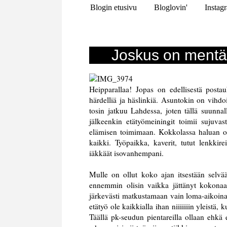
Blogin etusivu
Bloglovin'
Instag
Joskus on mentäv
Heipparallaa! Jopas on edellisestä posta
härdelliä ja häslinkiä. Asuntokin on vihdo
tosin jatkuu Lahdessa, joten tällä suunnall
jälkeenkin etätyömeiningit toimii sujuvas
elämisen toimimaan. Kokkolassa haluan olla
kaikki. Työpaikka, kaverit, tutut lenkki
iäkkäät isovanhempani.
Mulle on ollut koko ajan itsestään selvää
ennemmin olisin vaikka jättänyt kokonaan l
järkevästi matkustamaan vain loma-aikoina 
etätyö ole kaikkialla ihan niiiiiiin yleist
Täällä pk-seudun pientareilla ollaan ehk