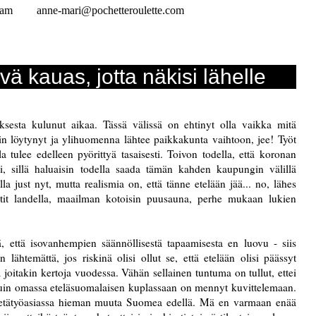
ram
anne-mari@pochetteroulette.com
ä kauas, jotta näkisi lähelle
uksesta kulunut aikaa. Tässä välissä on ehtinyt olla vaikka mitä
in löytynyt ja ylihuomenna lähtee paikkakunta vaihtoon, jee! Työt
a tulee edelleen pyörittyä tasaisesti. Toivon todella, että koronan
ti, sillä haluaisin todella saada tämän kahden kaupungin välillä
 just nyt, mutta realismia on, että tänne etelään jää... no, lähes
reitit landella, maailman kotoisin puusauna, perhe mukaan lukien
, että isovanhempien säännöllisestä tapaamisesta en luovu - siis
ähtemättä, jos riskinä olisi ollut se, että etelään olisi päässyt
joitakin kertoja vuodessa. Vähän sellainen tuntuma on tullut, ettei
ä, kuin omassa eteläsuomalaisen kuplassaan on mennyt kuvittelemaan.
ä etätyöasiassa hieman muuta Suomea edellä. Mä en varmaan enää