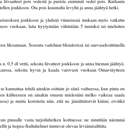
 liivaatteet pois vedestä ja purista enimmät vedet pois. Kiehauta
koitellen joukkoon. Ota pois kuumalta levyltä ja anna jäähtyä hetki.
okeriseoksen joukkoon ja yhdistä viimeisenä mukaan myös vatkattu
eseos vuokaan, laita hyytymään vähintään 5 tunniksi tai mieluiten
eteen likoamaan. Soseuta vadelmat blenderissä tai sauvasekoittimella
a n. 0,5 dl vettä, sekoita liivatteet joukkoon ja anna hieman jäähtyä.
 kanssa, sekoita hyvin ja kaada varovasti vuokaan Omar-täytteen
 se kannattaa tehdä ainakin osittain jo siinä vaiheessa, kun pinta on
en kiilteeseen on ainakin omasta mielestäni melko vaikeaa saada
sa) ja muita koristeita niin, että ne jämähtäisivät kiinni, eivätkä
kun pinnalle vasta tarjoiluhetken koittaessa: ne nimittäin näemmä
lit ja hopea-/kultahelmet tuntuvat olevan leviämisalttiita.