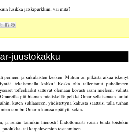
uin lusikka jätskipurkkiin, vai mitä?
r-juustokakku
sti perheen ja sukulaisten kesken. Muhun on pitkästä aikaa iskenyt
ödyntää tekaisemalla kakku! Koska olin tallentanut puhelimeen
seiset toffeekarkit sattuvat olemaan kovasti isäni mieleen, valinta
mareille piti hieman mietiskellä: pelkkä Omar sellaisenaan tuntui
ihin, kuten suklaaseen, yhdistettynä kakusta saattaisi tulla turhan
delmien combo Omarin kanssa epäilytti sekin.
 ja sehän toimikin hienosti! Ehdottomasti voisin tehdä toistekin
. puolukka- tai karpaloversion testaaminen.