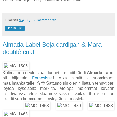
julkaistu
9.4.25
2 kommenttia:
Jaa muille
Almada Label Beja cardigan & Mara
doublé coat
Kotimainen neuleistaan tunnettu muotibrändi
Almada Label
oli hiljattain
Forbesissa
! Aika siistiä - suomimuoti
maailmankartalle! 💪😎 Sattumoisin olen hiljattain tehnyt pari
löytöä kyseiseltä merkiltä, vieläpä molemmat kevään
trendivärissä eli suklaanruskeassa - vaikka tbh eipä nuo
trendit sen kummemmin nykyään kiinnostele..