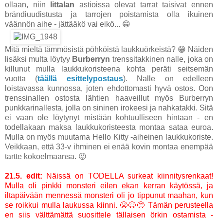
ollaan, niin
Iittalan
astioissa olevat tarrat taisivat ennen
brändiuudistusta ja tarrojen poistamista olla ikuinen
väännön aihe - jättääkö vai eikö... 😁
Mitä mieltä tämmösistä pöhköistä laukkuörkeistä? 😁 Näiden
lisäksi multa löytyy
Burberryn
trenssitakkinen nalle, joka on
killunut mulla laukkukoristeena kohta peräti seitsemän
vuotta (
täällä esittelypostaus
). Nalle on edelleen
loistavassa kunnossa, joten ehdottomasti hyvä ostos. Oon
trenssinallen ostosta lähtien haaveillut myös Burberryn
punkkarinallesta, jolla on sininen irokeesi ja nahkatakki. Sitä
ei vaan ole löytynyt mistään kohtuulliseen hintaan - en
todellakaan maksa laukkukoristeesta montaa sataa euroa.
Mulla on myös muutama Hello Kitty -aiheinen laukkukoriste.
Veikkaan, että 33-v ihminen ei enää kovin montaa enempää
tartte kokoelmaansa. 😝
21.5. edit:
Näissä on TODELLA surkeat kiinnitysrenkaat!
Mulla oli pinkki monsteri eilen ekan kerran käytössä, ja
iltapäivään mennessä monsteri oli jo tippunut maahan, kun
se roikkui mulla laukussa kiinni. 😤😖😒 Tämän perusteella
en siis välttämättä suosittele tällaisen örkin ostamista -