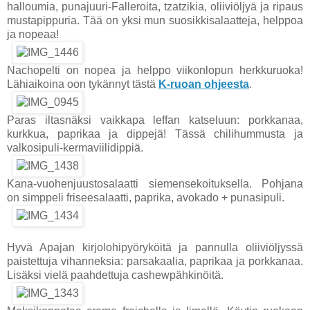
halloumia, punajuuri-Falleroita, tzatzikia, oliiviöljyä ja ripaus
mustapippuria. Tää on yksi mun suosikkisalaatteja, helppoa
ja nopeaa!
Nachopelti on nopea ja helppo viikonlopun herkkuruoka!
Lähiaikoina oon tykännyt tästä
K-ruoan ohjeesta
.
Paras iltasnäksi vaikkapa leffan katseluun: porkkanaa,
kurkkua, paprikaa ja dippejä! Tässä chilihummusta ja
valkosipuli-kermaviilidippiä.
Kana-vuohenjuustosalaatti siemensekoituksella. Pohjana
on simppeli friseesalaatti, paprika, avokado + punasipuli.
Hyvä Apajan kirjolohipyöryköitä ja pannulla oliiviöljyssä
paistettuja vihanneksia: parsakaalia, paprikaa ja porkkanaa.
Lisäksi vielä paahdettuja cashewpähkinöitä.