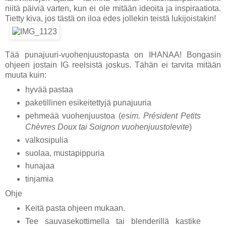
niitä päiviä varten, kun ei ole mitään ideoita ja inspiraatiota.
Tietty kiva, jos tästä on iloa edes jollekin teistä lukijoistakin!
Tää punajuuri-vuohenjuustopasta on IHANAA! Bongasin
ohjeen jostain IG reelsistä joskus. Tähän ei tarvita mitään
muuta kuin:
hyvää pastaa
paketillinen esikeitettyjä punajuuria
pehmeää vuohenjuustoa
(
esim. Président Petits
Chèvres Doux tai Soignon vuohenjuustolevite
)
valkosipulia
suolaa, mustapippuria
hunajaa
tinjamia
Ohje
Keitä pasta ohjeen mukaan.
Tee sauvasekottimella tai blenderillä kastike