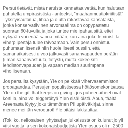
Persut tietävät, mistä naruista kannattaa vetää, kun halutaan
puhutella umpirasistista - anteeksi, "maahanmuuttokriittistä"
- yksityisautoilua, lihaa ja olutta rakastavaa kansalaista,
jonka konservatiivinen arvomaailma on copypastettu
suoraan 60-luvulta ja joka tuntee mielipahaa siitä, ettei
nykyään voi enää sanoa mitään, kun aina joku feministi tai
viherpiipertäjä tulee raivoamaan. Vain persu onnistuu
puhumaan itsensä niin huolellisesti pussiin, että
samanaikaisesti ulvoo jatkuvasti sananvapauden perään
(ilman sananvastuuta, tietysti), mutta kokee silti
lehdistönvapauden ja vapaan median suurimpana
vihollisenaan.
Jos persuilta kysytään, Yle on pelkkää vihervasemmiston
propagandaa. Persujen populistisessa höttösomekontsassa
Yle on the gift that keeps on giving - jos puheenaiheet ovat
kortilla, aina voi triggeröityä Ylen sisällöistä. Apua, täältä
Areenasta löytyy joku tämmönen Pillupäiväkirjat, sinne
menee meijjän veroeurot! Yle pitäisi lakkauttaa!
(Toki ko. neliosaisen lyhytsarjan julkaisusta on kulunut jo yli
viisi vuotta ja sen kokonaisbudjetista Ylen osuus oli n. 2500