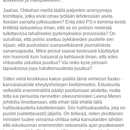
artikkelille ja mielipiteelleen".
Jaahas. Onkohan meillä täällä paljonkin anonyymeja
toimittajia, jotka eivät omaa työtään tehdessään aseta
itseään samalla julkisuuteen? Entä eikö PS:n toiminta kestä
kriittistä tarkastelua ilman, että se on poliisin mielestä
tulkittavissa tahalliseksi pyrkimykseksi provosoida? On
surullista, että poliisi asettuu öykkäreiden puolelle sen
sijaan, että puolustaisi suoraselkäisesti journalistista
sananvapautta. Miksi persut saavat toistuvasti käyttäytyä
niin huonosti kuin haluavat ja kehtaavat ilman, että edes
virkavalta uskaltaa puuttua? Vai onko kyse joissain
tapauksissa jopa haluttomuudesta puuttua?
Sitten vielä kirsikkana kakun päällä tämä viimeisin fiasko -
kansalaisaloite eheytyshoitojen kieltämiseksi. Eduskunta
selkeällä enemmistöllä päätyi puoltamaan aloitetta, mutta
totta kai persuista riennettiin oikeusministeri Leena Meren
johdolla ilmoittamaan, että eihän tätä ehditä tällä
hallituskaudella käsittelemään. Siis hallituskaudella, jota on
puolet (valitettavasti!) jäljellä. On törkeää, miten yksittäinen
ministeri luulee voivansa ohittaa sekä kansalaisten tahdon
että eduskunnan enemmistön vetoamalla ajan puutteeseen