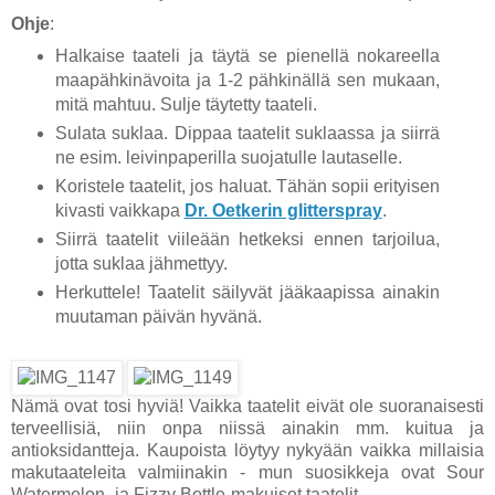
Ohje
:
Halkaise taateli ja täytä se pienellä nokareella
maapähkinävoita ja 1-2 pähkinällä sen mukaan,
mitä mahtuu. Sulje täytetty taateli.
Sulata suklaa. Dippaa taatelit suklaassa ja siirrä
ne esim. leivinpaperilla suojatulle lautaselle.
Koristele taatelit, jos haluat. Tähän sopii erityisen
kivasti vaikkapa
Dr. Oetkerin glitterspray
.
Siirrä taatelit viileään hetkeksi ennen tarjoilua,
jotta suklaa jähmettyy.
Herkuttele! Taatelit säilyvät jääkaapissa ainakin
muutaman päivän hyvänä.
Nämä ovat tosi hyviä! Vaikka taatelit eivät ole suoranaisesti
terveellisiä, niin onpa niissä ainakin mm. kuitua ja
antioksidantteja. Kaupoista löytyy nykyään vaikka millaisia
makutaateleita valmiinakin - mun suosikkeja ovat Sour
Watermelon- ja Fizzy Bottle-makuiset taatelit.