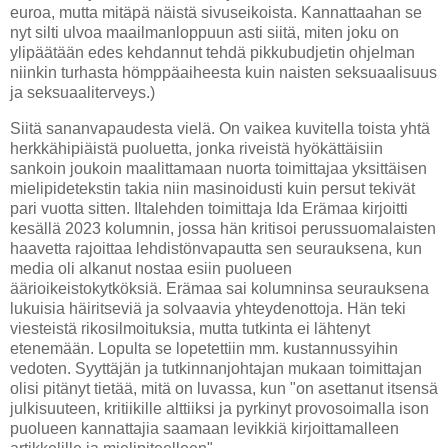
euroa, mutta mitäpä näistä sivuseikoista. Kannattaahan se
nyt silti ulvoa maailmanloppuun asti siitä, miten joku on
ylipäätään edes kehdannut tehdä pikkubudjetin ohjelman
niinkin turhasta hömppäaiheesta kuin naisten seksuaalisuus
ja seksuaaliterveys.)
Siitä sananvapaudesta vielä. On vaikea kuvitella toista yhtä
herkkähipiäistä puoluetta, jonka riveistä hyökättäisiin
sankoin joukoin maalittamaan nuorta toimittajaa yksittäisen
mielipidetekstin takia niin masinoidusti kuin persut tekivät
pari vuotta sitten. Iltalehden toimittaja Ida Erämaa kirjoitti
kesällä 2023 kolumnin, jossa hän kritisoi perussuomalaisten
haavetta rajoittaa lehdistönvapautta sen seurauksena, kun
media oli alkanut nostaa esiin puolueen
äärioikeistokytköksiä. Erämaa sai kolumninsa seurauksena
lukuisia häiritseviä ja solvaavia yhteydenottoja. Hän teki
viesteistä rikosilmoituksia, mutta tutkinta ei lähtenyt
etenemään. Lopulta se lopetettiin mm. kustannussyihin
vedoten. Syyttäjän ja tutkinnanjohtajan mukaan toimittajan
olisi pitänyt tietää, mitä on luvassa, kun "on asettanut itsensä
julkisuuteen, kritiikille alttiiksi ja pyrkinyt provosoimalla ison
puolueen kannattajia saamaan levikkiä kirjoittamalleen