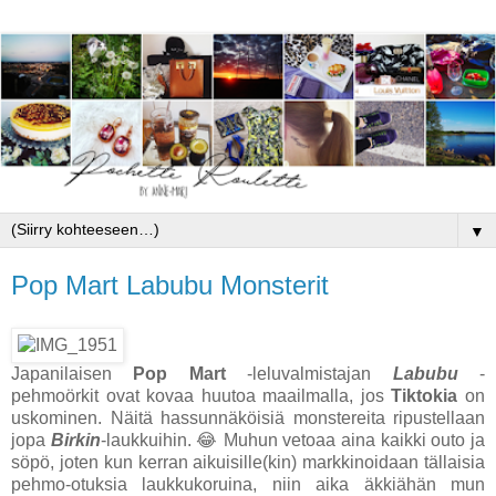
▼
Pop Mart Labubu Monsterit
Japanilaisen
Pop Mart
-leluvalmistajan
Labubu
-
pehmoörkit ovat kovaa huutoa maailmalla, jos
Tiktokia
on
uskominen. Näitä hassunnäköisiä monstereita ripustellaan
jopa
Birkin
-laukkuihin. 😂 Muhun vetoaa aina kaikki outo ja
söpö, joten kun kerran aikuisille(kin) markkinoidaan tällaisia
pehmo-otuksia laukkukoruina, niin aika äkkiähän mun