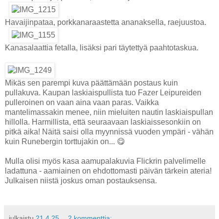
Havaijinpataa, porkkanaraastetta ananaksella, raejuustoa.
Kanasalaattia fetalla, lisäksi pari täytettyä paahtotaskua.
Mikäs sen parempi kuva päättämään postaus kuin
pullakuva. Kaupan laskiaispullista tuo Fazer Leipureiden
pulleroinen on vaan aina vaan paras. Vaikka
mantelimassakin menee, niin mieluiten nautin laskiaispullan
hillolla. Harmillista, että seuraavaan laskiaissesonkiin on
pitkä aika! Näitä saisi olla myynnissä vuoden ympäri - vähän
kuin Runebergin torttujakin on... 😋
Mulla olisi myös kasa aamupalakuvia Flickrin palvelimelle
ladattuna - aamiainen on ehdottomasti päivän tärkein ateria!
Julkaisen niistä joskus oman postauksensa.
julkaistu
21.4.25
2 kommenttia: