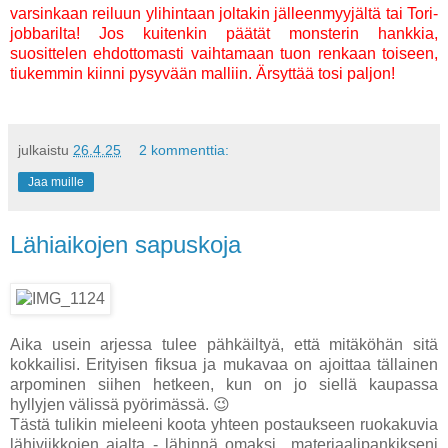
varsinkaan reiluun ylihintaan joltakin jälleenmyyjältä tai Tori-
jobbarilta! Jos kuitenkin päätät monsterin hankkia,
suosittelen ehdottomasti vaihtamaan tuon renkaan toiseen,
tiukemmin kiinni pysyvään malliin. Ärsyttää tosi paljon!
julkaistu
26.4.25
2 kommenttia:
Jaa muille
Lähiaikojen sapuskoja
Aika usein arjessa tulee pähkäiltyä, että mitäköhän sitä
kokkailisi. Erityisen fiksua ja mukavaa on ajoittaa tällainen
arpominen siihen hetkeen, kun on jo siellä kaupassa
hyllyjen välissä pyörimässä. 😉
Tästä tulikin mieleeni koota yhteen postaukseen ruokakuvia
lähiviikkojen ajalta - lähinnä omaksi materiaalipankikseni