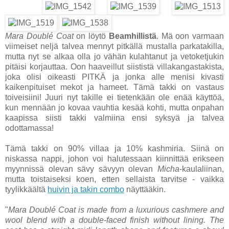
Mara Doublé Coat
on löytö
Beamhillistä
. Mä oon varmaan
viimeiset neljä talvea mennyt pitkällä mustalla parkatakilla,
mutta nyt se alkaa olla jo vähän kulahtanut ja vetoketjukin
pitäisi korjauttaa. Oon haaveillut siististä villakangastakista,
joka olisi oikeasti PITKÄ ja jonka alle menisi kivasti
kaikenpituiset mekot ja hameet. Tämä takki on vastaus
toiveisiini! Juuri nyt takille ei tietenkään ole enää käyttöä,
kun mennään jo kovaa vauhtia kesää kohti, mutta onpahan
kaapissa siisti takki valmiina ensi syksyä ja talvea
odottamassa!
Tämä takki on 90% villaa ja 10% kashmiria. Siinä on
niskassa nappi, johon voi halutessaan kiinnittää erikseen
myynnissä olevan sävy sävyyn olevan
Micha
-kaulaliinan,
mutta toistaiseksi koen, etten sellaista tarvitse - vaikka
tyylikkäältä
huivin ja takin combo
näyttääkin.
"
Mara Doublé Coat is made from a luxurious cashmere and
wool blend with a double-faced finish without lining. The