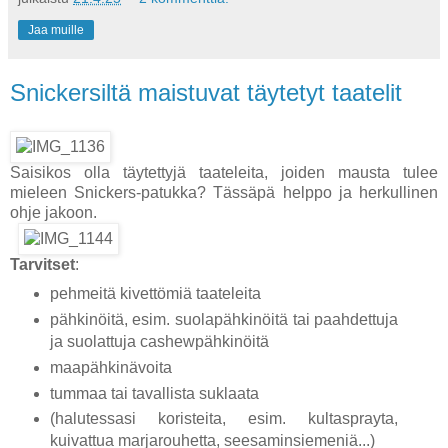
Jaa muille
Snickersiltä maistuvat täytetyt taatelit
Saisikos olla täytettyjä taateleita, joiden mausta tulee
mieleen Snickers-patukka? Tässäpä helppo ja herkullinen
ohje jakoon.
Tarvitset
:
pehmeitä kivettömiä taateleita
pähkinöitä, esim. suolapähkinöitä tai paahdettuja
ja suolattuja cashewpähkinöitä
maapähkinävoita
tummaa tai tavallista suklaata
(halutessasi koristeita, esim. kultasprayta,
kuivattua marjarouhetta, seesaminsiemeniä...)