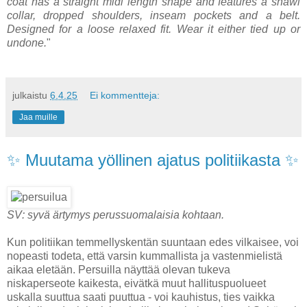
coat has a straight midi length shape and features a shawl
collar, dropped shoulders, inseam pockets and a belt.
Designed for a loose relaxed fit. Wear it either tied up or
undone.
"
julkaistu
6.4.25
Ei kommentteja:
Jaa muille
✨ Muutama yöllinen ajatus politiikasta ✨
SV: syvä ärtymys perussuomalaisia kohtaan.
Kun politiikan temmellyskentän suuntaan edes vilkaisee, voi
nopeasti todeta, että varsin kummallista ja vastenmielistä
aikaa eletään. Persuilla näyttää olevan tukeva
niskaperseote kaikesta, eivätkä muut hallituspuolueet
uskalla suuttua saati puuttua - voi kauhistus, ties vaikka