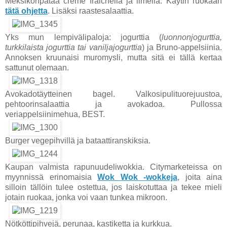
Meksikonpataa creme fraichella ja limellä. Käytin ruokaan
tätä ohjetta
. Lisäksi raastesalaattia.
Yks mun lempivälipaloja: jogurttia
(
luonnonjogurttia,
turkkilaista jogurttia tai vaniljajogurttia
)
ja Bruno-appelsiinia.
Annoksen kruunaisi muromysli, mutta sitä ei tällä kertaa
sattunut olemaan.
Avokadotäytteinen bagel. Valkosipulituorejuustoa,
pehtoorinsalaattia ja avokadoa. Pullossa
veriappelsiinimehua, BEST.
Burger vegepihvillä ja bataattiranskiksia.
Kaupan valmista rapunuudeliwokkia. Citymarketeissa on
myynnissä erinomaisia
Wok Wok -wokkeja
, joita aina
silloin tällöin tulee ostettua, jos laiskotuttaa ja tekee mieli
jotain ruokaa, jonka voi vaan tunkea mikroon.
Nötköttipihvejä, perunaa, kastiketta ja kurkkua.