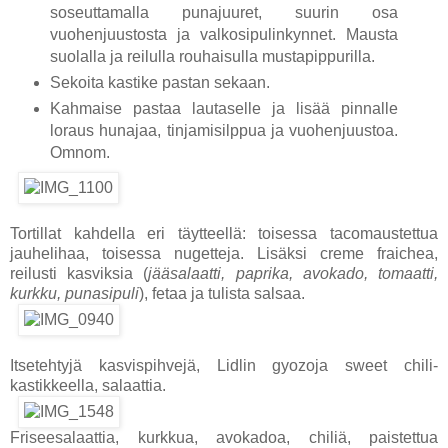
soseuttamalla punajuuret, suurin osa
vuohenjuustosta ja valkosipulinkynnet. Mausta
suolalla ja reilulla rouhaisulla mustapippurilla.
Sekoita kastike pastan sekaan.
Kahmaise pastaa lautaselle ja lisää pinnalle
loraus hunajaa, tinjamisilppua ja vuohenjuustoa.
Omnom.
Tortillat kahdella eri täytteellä: toisessa tacomaustettua
jauhelihaa, toisessa nugetteja. Lisäksi creme fraichea,
reilusti kasviksia
(
jääsalaatti, paprika, avokado, tomaatti,
kurkku, punasipuli
)
, fetaa ja tulista salsaa.
Itsetehtyjä kasvispihvejä, Lidlin gyozoja sweet chili-
kastikkeella, salaattia.
Friseesalaattia, kurkkua, avokadoa, chiliä, paistettua