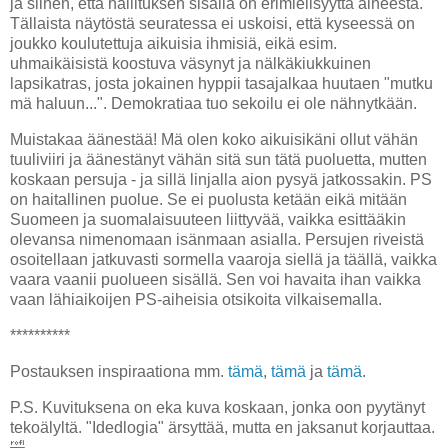
ja siihen, että hallituksen sisällä on erimielisyyttä aiheesta.
Tällaista näytöstä seuratessa ei uskoisi, että kyseessä on
joukko koulutettuja aikuisia ihmisiä, eikä esim.
uhmaikäisistä koostuva väsynyt ja nälkäkiukkuinen
lapsikatras, josta jokainen hyppii tasajalkaa huutaen "mutku
mä haluun...". Demokratiaa tuo sekoilu ei ole nähnytkään.
Muistakaa äänestää! Mä olen koko aikuisikäni ollut vähän
tuuliviiri ja äänestänyt vähän sitä sun tätä puoluetta, mutten
koskaan persuja - ja sillä linjalla aion pysyä jatkossakin. PS
on haitallinen puolue. Se ei puolusta ketään eikä mitään
Suomeen ja suomalaisuuteen liittyvää, vaikka esittääkin
olevansa nimenomaan isänmaan asialla. Persujen riveistä
osoitellaan jatkuvasti sormella vaaroja siellä ja täällä, vaikka
vaara vaanii puolueen sisällä. Sen voi havaita ihan vaikka
vaan lähiaikoijen PS-aiheisia otsikoita vilkaisemalla.
**********
Postauksen inspiraationa mm.
tämä
,
tämä
ja
tämä
.
P.S. Kuvituksena on eka kuva koskaan, jonka oon pyytänyt
tekoälyltä. "Idedlogia" ärsyttää, mutta en jaksanut korjauttaa.
🤣