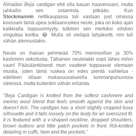
Almadan
Beja cardigan
ehti olla kauan haaveissani, mutta
jahkailin sen ostamista pitkään. Kun
Stockmannin
nettikaupassa tuli vastaan just omassa
koossani tämä upea suklaanruskea neule, joka on koko ajan
kaikkialla loppuunmyyty, tulkitsin sen merkiksi vihdoin
vinguttaa korttia. 😂 Mulla oli vieläpä lahjakortti, niin tuli
vähän alennustakin.
Neule on ihanan pehmeää 70% merinovillan ja 30%
kashmirin sekoitusta. Tällainen neuletakki sopii lähes mihin
vaan! Pääsääntöisesti mun vaatteet tuppaavat olemaan
mustia, joten tämä ruskea on edes pientä vaihtelua -
edelleen ollaan mukavuusalueella tummanpuhuvissa
väreissä, mutta kuitenkin vähän erilaista.
"
Beja Cardigan is knitted from the softest cashmere and
merino wool blend that feels smooth against the skin and
doesn't itch. The cardigan has a short slightly cropped boxy
silhouette and it falls loosely on the body for an oversized fit.
It is featured with a v-shaped neckline, dropped shoulders,
brown buttons and little patch pockets in front. Rib-knitted
detailing in cuffs, hem and the pockets.
"