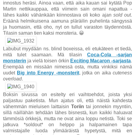
innostus heräsi. Ainoa vaan, että aika kauan sai kytätä Pop
Martin nettikauppaa, että viimein sain omani napattua -
lähes kaikki vähänkään kiinnostava oli koko ajan
sold out
.
Eräänä helmikuisena aamuna pläräilin puhelinta sängyssä
ja huomasin, että oho, nyt on tullut varaston täydennöstä.
Tilasin saman tien kaksi monsteria. 😀
Labubut myydään ns. blind boxeissa, eli etukäteen et tiedä,
mitä tulet saamaan. Mä tilasin
Coca-Cola -sarjan
monsterin
ja vielä toisen örkin
Exciting Macaron -sarjasta
.
Enempää en missään nimessä osta, mutta vinkiksi nämä
uudet
Big into Energy -monsterit
, jotka on aika
cuteness
overload
.
Boksin sivussa on esitelty eri vaihtoehdot, joista yksi
paljastuu paketista. Mun ajatus oli, että näistä kahdesta
vähemmän mieluisen laittaisin
Toriin
tai jonnekin myyntiin,
sillä näillähän tehdään lähes bisnestä, kun kaikki haluavat
tämmösiä örkkejä, mutta ne ovat aina loppu netistä. Toki se
jatkuva *soldout* on helppo ja halpamainen tapa
valmistajalle luoda ylimääräistä hypetystä, mitä en