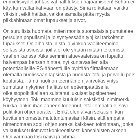
erimielisyydet johtaisivat hallituksen hajoamiseen! Sehän ei
käy, kun vallankahvaan on päästy. Siinä roikutaan vaikka
väkisin, eikä haittaa, vaikka samalla pitää myydä
pilkkahintaan omat lupaukset ja arvot.
On surullista huomata, miten monia suomalaisia puhuttelee
persujen populismi ja jo syntyessään tyhjiksi tarkoitetut
lupaukset. On alhaista inistä ja vinkua vaaliteemoina
sellaisista asioista, joilla ei ole yhtään mitään tekemistä
vaalien kanssa. Aikaisemmin aluevaaleissa on lupailtu
halvempaa bensan hintaa, nyt kuntavaalien alla
potentiaalisille PS-äänestäjille pyritään flirttailemaan
olemalla huolissaan lapsista ja nuorista: tofu ja pervoilu pois
kouluista. Tämä huoli on teennäinen ja irvokas yritys
sumuttaa: nykyinen hallitus on epäempaattisella
oikeistopolitiikallaan suistanut lukuisat lapsiperheet
köyhyyteen. Toki maamme kuuluisin saksikäsi, nimimerkki
Riikka, onkin ihan ääneen todennut, että "empatia ei sovi
politiikan ohjenuoraksi". Ehkä olen aivan sekaisin, kun
kuvittelen omasta mututuntumastani käsin, että empatia
nimenomaan sopii ohjenuoraksi kaikkeen toimintaan, jonka
vaikutukset ulottuvat konkreettisesti kansalaisten arkeen.
Oon varmaan tosi naiivi ja tyhmä.