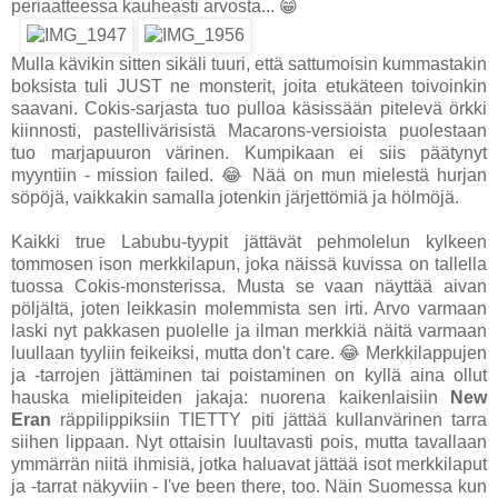
periaatteessa kauheasti arvosta... 😁
Mulla kävikin sitten sikäli tuuri, että sattumoisin kummastakin
boksista tuli JUST ne monsterit, joita etukäteen toivoinkin
saavani. Cokis-sarjasta tuo pulloa käsissään pitelevä örkki
kiinnosti, pastellivärisistä Macarons-versioista puolestaan
tuo marjapuuron värinen. Kumpikaan ei siis päätynyt
myyntiin - mission failed. 😂 Nää on mun mielestä hurjan
söpöjä, vaikkakin samalla jotenkin järjettömiä ja hölmöjä.
Kaikki true Labubu-tyypit jättävät pehmolelun kylkeen
tommosen ison merkkilapun, joka näissä kuvissa on tallella
tuossa Cokis-monsterissa. Musta se vaan näyttää aivan
pöljältä, joten leikkasin molemmista sen irti. Arvo varmaan
laski nyt pakkasen puolelle ja ilman merkkiä näitä varmaan
luullaan tyyliin feikeiksi, mutta don't care. 😂 Merkkilappujen
ja -tarrojen jättäminen tai poistaminen on kyllä aina ollut
hauska mielipiteiden jakaja: nuorena kaikenlaisiin
New
Eran
räppilippiksiin TIETTY piti jättää kullanvärinen tarra
siihen lippaan. Nyt ottaisin luultavasti pois, mutta tavallaan
ymmärrän niitä ihmisiä, jotka haluavat jättää isot merkkilaput
ja -tarrat näkyviin - I've been there, too. Näin Suomessa kun