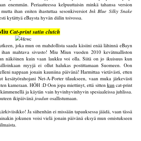
an enemmän. Periaatteessa kelpuuttaisin minkä tahansa version
utta ihan eniten ihastuttaa sesonkiversiot
Ink Blue
Silky Snake
esti kytättyä eBaysta hyvän diilin toivossa.
Miu
Cat-print satin clutch
tkeen, joka mun on mahdollista saada käsiini enää lähinnä eBayn
n ihan mahtava sivusto! Miu Miun vuoden 2010 kevätmalliston
 mun näköinen kuin vaan laukku voi olla. Siitä on jo ikuisuus kun
 silloinkaan myyjä ei ollut halukas postittamaan Suomeen. Oon
elleni nappaan jonain kauniina päivänä! Harmittaa vietävästi, etten
nut kesätyörahojani Net-A-Porter tilaukseen, vaan muka järkevästi
kuten kameraan. HÖH :D Oon jopa miettinyt, että sitten
kun
cat-print
a kämmenellä ja käytän vain hyvinhyvinhyvin spesiaaleissa juhlissa.
isuuteen ikipäivänä
joudun
osallistumaan.
kärkiviisikko! Ja siihenhän ei missään tapauksessa jäädä, vaan tässä
ta ainakin jokunen voisi vielä jonain päivänä eksyä mun omistukseen
ilmaista.