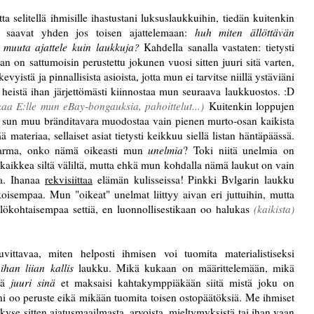
a selitellä ihmisille ihastustani luksuslaukkuihin, tiedän kuitenkin
tat saavat yhden jos toisen ajattelemaan:
huh miten ällöttävän
e muuta ajattele kuin laukkuja?
Kahdella sanalla vastaten: tietysti
an on sattumoisin perustettu jokunen vuosi sitten juuri sitä varten,
vyistä ja pinnallisista asioista, jotta mun ei tarvitse niillä ystäviäni
n heistä ihan järjettömästi kiinnostaa mun seuraava laukkuostos. :D
iikaa E:lle mun eBay-bongauksia, pahoittelut...)
Kuitenkin loppujen
it sun muu bränditavara muodostaa vain pienen murto-osan kaikista
ateriaa, sellaiset asiat tietysti keikkuu siellä listan häntäpäässä.
varma, onko nämä oikeasti mun
unelmia
? Toki niitä unelmia on
 kaikkea siltä väliltä, mutta ehkä mun kohdalla nämä laukut on vain
ua. Ihanaa
rekvisiittaa
elämän kulisseissa! Pinkki Bvlgarin laukku
koisempaa. Mun "oikeat" unelmat liittyy aivan eri juttuihin, mutta
lökohtaisempaa settiä, en luonnollisestikaan oo halukas
(kaikista)
tavaa, miten helposti ihmisen voi tuomita materialistiseksi
a
ihan liian kallis
laukku. Mikä kukaan on määrittelemään, mikä
ttä
juuri sinä
et maksaisi kahtakymppiäkään siitä mistä joku on
ni oo peruste eikä mikään tuomita toisen ostopäätöksiä. Me ihmiset
kyse sitten ajatusmaailmasta, arvoista, mieltymyksistä tai ihan vaan