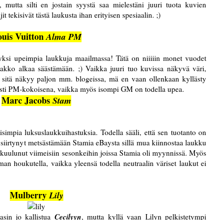
 mutta silti en jostain syystä saa mielestäni juuri tuota kuvien
t tekisivät tästä laukusta ihan erityisen spesiaalin. ;)
uis Vuitton
Alma PM
ksi upeimpia laukkuja maailmassa! Tätä on niiiiin monet vuodet
pakko alkaa säästämään. ;) Vaikka juuri tuo kuvissa näkyvä väri,
a sitä näkyy paljon mm. blogeissa, mä en vaan ollenkaan kyllästy
sesti PM-kokoisena, vaikka myös isompi GM on todella upea.
Marc Jacobs
Stam
impia luksuslaukkuihastuksia. Todella sääli, että sen
tuotanto on
 siirtynyt metsästämään Stamia eBaysta sillä mua kiinnostaa laukku
ta kuulunut viimeisiin sesonkeihin joissa Stamia oli myynnissä. Myös
n houkutella, vaikka yleensä todella neutraalin väriset laukut ei
Mulberry
Lily
Cecilyyn
asin jo kallistua
, mutta kyllä vaan Lilyn pelkistetympi