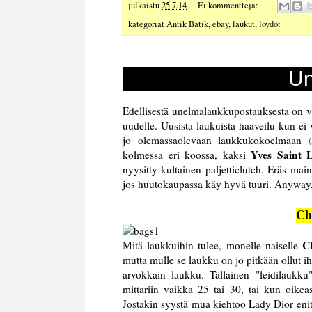
julkaistu
25.7.14
Ei kommentteja:
kategoriat
Antik Batik
,
ebay
,
laukut
,
löydöt
Un
Edellisestä unelmalaukkupostauksesta on vier
uudelle. Uusista laukuista haaveilu kun ei 
jo olemassaolevaan laukkukokoelmaan
(
Yves Saint 
kolmessa eri koossa, kaksi
nyysitty kultainen paljetticlutch. Eräs ma
jos huutokaupassa käy hyvä tuuri. Anyway
Ch
C
Mitä laukkuihin tulee, monelle naiselle
mutta mulle se laukku on jo pitkään ollut i
arvokkain laukku. Tällainen "leidilaukku
mittariin vaikka 25 tai 30, tai kun oikea
Jostakin syystä mua kiehtoo Lady Dior enit