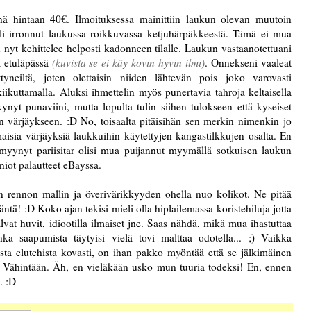
ä hintaan 40€. Ilmoituksessa mainittiin laukun olevan muutoin
 irronnut laukussa roikkuvassa ketjuhärpäkkeestä. Tämä ei mua
yt kehittelee helposti kadonneen tilalle. Laukun vastaanotettuani
a etuläpässä
(kuvista se ei käy kovin hyvin ilmi)
. Onnekseni vaaleat
tyneiltä, joten olettaisin niiden lähtevän pois joko varovasti
ikuttamalla. Aluksi ihmettelin myös punertavia tahroja keltaisella
kynyt punaviini, mutta lopulta tulin siihen tulokseen että kyseiset
an värjäykseen. :D No, toisaalta pitäisihän sen merkin nimenkin jo
aisia värjäyksiä laukkuihin käytettyjen kangastilkkujen osalta. En
yynyt pariisitar olisi mua puijannut myymällä sotkuisen laukun
niot palautteet eBayssa.
n rennon mallin ja överivärikkyyden ohella nuo kolikot. Ne pitää
äntä! :D Koko ajan tekisi mieli olla hiplailemassa koristehiluja jotta
lvat huvit, idiootilla ilmaiset jne. Saas nähdä, mikä mua ihastuttaa
ka saapumista täytyisi vielä tovi malttaa odotella... ;) Vaikka
sta clutchista kovasti, on ihan pakko myöntää että se jälkimäinen
. Vähintään. Äh, en vieläkään usko mun tuuria todeksi! En, ennen
. :D