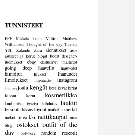
TUNNISTEET
FFF
Louis Vuitton
Matthew
Kokkola
Williamson
Thought of the day
Topshop
alennukset
YSL
Zalando
Zara
asos
asusteet ja korut
blogit
boozt
designer-
ebay
luomukset
ekslusiivit mallistot
going deep
haaveilu
hajuvedet
himoitut
ihanuudet
hiukset
ilmoitukset
instagram
inspiraatio
kengät
joulu
kesä
kevät
kirjat
introvert
kosmetiikka
kissat
korut
laukut
kuulumisia
laihdutus
kyselyt
leivonta
löydöt
meikit
luksus
matkailu
nettikaupat
musiikki
mekot
oma
ostokset
outfit of the
blogi
day
random
reseptit
polyvore