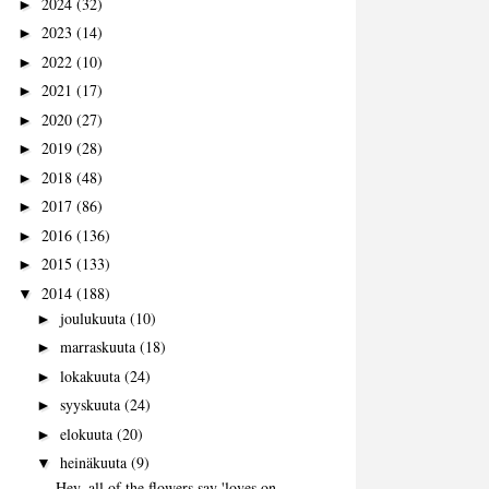
2024
(32)
►
2023
(14)
►
2022
(10)
►
2021
(17)
►
2020
(27)
►
2019
(28)
►
2018
(48)
►
2017
(86)
►
2016
(136)
►
2015
(133)
►
2014
(188)
▼
joulukuuta
(10)
►
marraskuuta
(18)
►
lokakuuta
(24)
►
syyskuuta
(24)
►
elokuuta
(20)
►
heinäkuuta
(9)
▼
Hey, all of the flowers say 'loves on