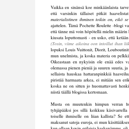
Vaikka en sinänsä koe minkäänlaista tarvett
että varsinkin tällaiset pitkät haavelis
materialistinen ihminen toikin on, eikö s
ajattelen. Tämä Pochette Roulette -blogi va
että tänne mä voin höpötellä mielin määrin ke
kiusata loputtomasti - en usko, että ketää
(Tosin, viime aikoina oon intoillut ihan l
lopuksi Louis Vuittonit, Diorit, Louboutin
mun unelmista, ja koska materia on pelkkää m
Oikeastaan en nykyisin ole enää edes 
olemassa pienen pieniä ja suuren suuria, ja
sellaista hauskaa hattaranpinkkiä haaveil
piristää harmaata arkea, ei mitään sen eri
koska ne on sitten jo huomattavasti henki
niistä täällä blogissa kertomaan.
Musta on muutenkin himpun verran huvit
tyhjäpääksi jos sillä keikkuu käsivarrell
toiselle ihmiselle on liian kallista? Se e
maksanut satoja euroja, ei mun käsittääkse
kun ollaan kovin erilaisia keskenämme, oli 