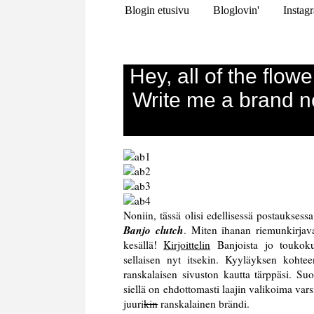
Blogin etusivu
Bloglovin'
Instag
Hey, all of the flowe
Write me a brand ne
Noniin, tässä olisi edellisessä postaukses
Banjo clutch
. Miten ihanan riemunkirjava
kesällä!
Kirjoittelin
Banjoista jo toukokuu
sellaisen nyt itsekin. Kyyläyksen kohte
ranskalaisen sivuston kautta tärppäsi. Suos
siellä on ehdottomasti laajin valikoima va
juuri
kin
ranskalainen brändi.