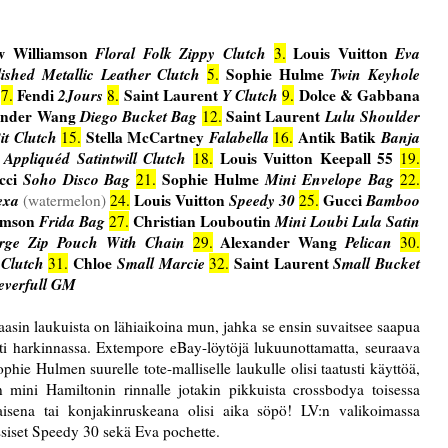
w Williamson
Floral Folk Zippy Clutch
Louis Vuitton
Eva
3.
ished Metallic Leather Clutch
Sophie Hulme
Twin Keyhole
5.
Fendi
2Jours
Saint Laurent
Y Clutch
Dolce & Gabbana
7.
8.
9.
ander Wang
Diego Bucket Bag
Saint Laurent
Lulu Shoulder
12.
it Clutch
Stella McCartney
Falabella
Antik Batik
Banja
15.
16.
 Appliquéd Satintwill Clutch
Louis Vuitton Keepall 55
18.
19.
cci
Soho Disco Bag
Sophie Hulme
Mini Envelope Bag
21.
22.
exa
Louis Vuitton
Speedy 30
Gucci
Bamboo
(watermelon)
24.
25.
amson
Frida Bag
Christian Louboutin
Mini Loubi Lula Satin
27.
rge Zip Pouch With Chain
Alexander Wang
Pelican
29.
30.
 Clutch
Chloe
Small Marcie
Saint Laurent
Small Bucket
31.
32.
everfull GM
aasin laukuista on lähiaikoina mun, jahka se ensin suvaitsee saapua
ti harkinnassa. Extempore eBay-löytöjä lukuunottamatta, seuraava
ie Hulmen suurelle tote-malliselle laukulle olisi taatusti käyttöä,
än mini Hamiltonin rinnalle jotakin pikkuista crossbodya toisessa
isena tai konjakinruskeana olisi aika söpö! LV:n valikoimassa
assiset Speedy 30 sekä Eva pochette.