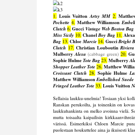
Louis Vuitton
Artsy MM
Matthe
1.
2.
Pochette
Matthew Williamson
Embell
4.
Clutch
Gucci
Vintage Web Boston Bag
6.
Miss Sicily
Chanel
Boy Bag
Alex
10.
11.
Bag
Chloe
Marcie
Gucci
Bright B
13.
14.
Clutch
Christian Louboutin
Riviera
17.
Mulberry
Alexa
Gu
(cabbage green)
20.
Sophie Hulme
Tote Bag
Mulberry
Al
23.
Shopper Leather Tote
Matthew Willi
26.
Croissant Clutch
Sophie Hulme
La
28.
Matthew Williamson
Embellished Suede
Fringed Leather Tote
Louis Vuitton
N
33.
Sellaisia laukku-unelmia! Tosiaan yksi koll
Ranskan perukoilta, ja toinenkin on kovas
laukkuhankinta on melko avoinna vielä. Soph
mutta toisaalta kaipailisin kirkkaanvihre
värissä. Esimerkiksi Chloen Marcie puna
puolestaan houkuttelee aina ja ikuisesti kl