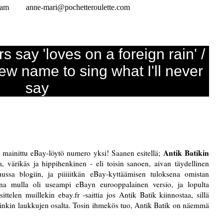
ram
anne-mari@pochetteroulette.com
rs say 'loves on a foreign rain' /
w name to sing what I'll never
say
Antik Batikin
sa mainittu eBay-löytö numero yksi! Saanen esitellä;
, värikäs ja hippihenkinen - eli toisin sanoen, aivan täydellinen
ssa blogiin, ja piiiiitkän eBay-kyttäämisen tuloksena omistan
ena mulla oli useampi eBayn eurooppalainen versio, ja lopulta
ittelen muillekin ebay.fr -saittia jos Antik Batik kiinnostaa, sillä
rsinkin laukkujen osalta. Tosin ihmekös tuo, Antik Batik on näemmä