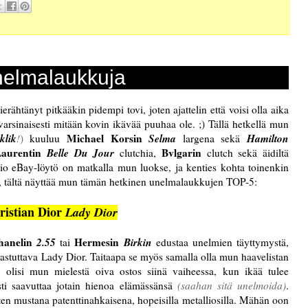
elmalaukkuja
ähtänyt pitkääkin pidempi tovi, joten ajattelin että voisi olla aika
varsinaisesti mitään kovin ikävää puuhaa ole. ;) Tällä hetkellä mun
klik
Michael Korsin
Selma
Hamilton
!
)
kuuluu
largena sekä
Laurentin
Belle Du Jour
Bvlgarin
clutchia,
clutch sekä äidiltä
inio eBay-löytö on matkalla mun luokse, ja kenties kohta toinenkin
, tältä näyttää mun tämän hetkinen unelmalaukkujen TOP-5:
ristian Dior
Lady Dior
hanelin
2.55
Hermesin
Birkin
tai
edustaa unelmien täyttymystä,
hastuttava Lady Dior. Taitaapa se myös samalla olla mun haavelistan
" olisi mun mielestä oiva ostos siinä vaiheessa, kun ikää tulee
sti saavuttaa jotain hienoa elämässänsä
(saahan sitä unelmoida)
.
en mustana patenttinahkaisena, hopeisilla metalliosilla. Mähän oon