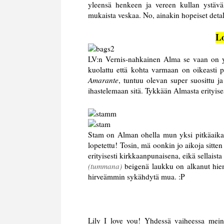
yleensä henkeen ja vereen kullan ystävä,
mukaista veskaa. No, ainakin hopeiset detalji
Lo
LV:n Vernis-nahkainen Alma se vaan on y
kuolattu että kohta varmaan on oikeasti 
Amarante
, tuntuu olevan super suosittu j
ihastelemaan sitä. Tykkään Almasta erityi
Stam on Alman ohella mun yksi pitkäaikais
lopetettu!
Tosin, mä oonkin jo aikoja sitten
erityisesti kirkkaanpunaisena, eikä sellais
(tummana)
beigenä laukku on alkanut hiema
hirveämmin sykähdytä mua. :P
Lily I love you! Yhdessä vaiheessa mein