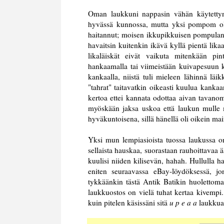
Oman laukkuni nappasin vähän käytettyn
hyvässä kunnossa, mutta yksi pompom oli
haitannut; moisen ikkupikkuisen pompulan n
havaitsin kuitenkin ikävä kyllä pientä lika
likaläiskät eivät vaikuta mitenkään pint
hankaamalla tai viimeistään kuivapesuun ki
kankaalla, niistä tuli mieleen lähinnä läik
"tahrat" taitavatkin oikeasti kuulua kanka
kertoa ettei kannata odottaa aivan tavanom
myöskään jaksa uskoa että laukun mulle m
hyväkuntoisena, sillä hänellä oli oikein mai
Yksi mun lempiasioista tuossa laukussa o
sellaista hauskaa, suorastaan rauhoittavaa ä
kuulisi niiden kilisevän, hahah. Hullulla ha
eniten seuraavassa eBay-löydöksessä, jon
tykkäänkin tästä Antik Batikin huolettoma
laukkuostos on vielä tuhat kertaa kivempi
kuin pitelen käsissäni sitä
u p e a a
laukkua