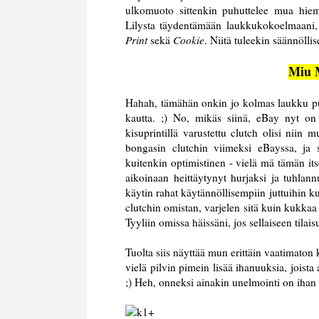
ulkomuoto sittenkin puhuttelee mua hiem
Lilysta täydentämään laukkukokoelmaani, m
Print
sekä
Cookie
. Niitä tuleekin säännöllis
Miu 
Hahah, tämähän onkin jo kolmas laukku pu
kautta. ;) No, mikäs siinä, eBay nyt o
kisuprintillä varustettu clutch olisi niin
bongasin clutchin viimeksi eBayssa, ja
kuitenkin optimistinen - vielä mä tämän its
aikoinaan heittäytynyt hurjaksi ja tuhlan
käytin rahat käytännöllisempiin juttuihin 
clutchin omistan, varjelen sitä kuin kukka
Tyyliin omissa häissäni, jos sellaiseen tila
Tuolta siis näyttää mun erittäin vaatimaton 
vielä pilvin pimein lisää ihanuuksia, jois
;) Heh, onneksi ainakin unelmointi on ihan 