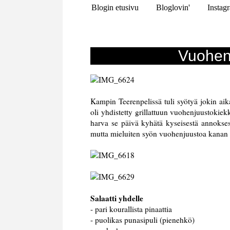
Blogin etusivu
Bloglovin'
Instag
Vuohenj
Kampin Teerenpelissä tuli syötyä jokin aik
oli yhdistetty grillattuun vuohenjuustokiek
harva se päivä kyhätä kyseisestä annoksest
mutta mieluiten syön vuohenjuustoa kanan k
Salaatti yhdelle
- pari kourallista pinaattia
- puolikas punasipuli (pienehkö)