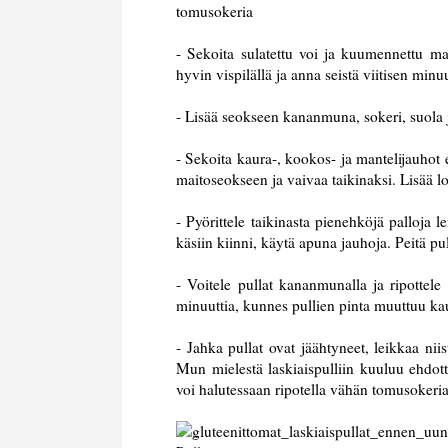
tomusokeria
- Sekoita sulatettu voi ja kuumennettu m
hyvin vispilällä ja anna seistä viitisen minuu
- Lisää seokseen kananmuna, sokeri, suol
- Sekoita kaura-, kookos- ja mantelijauhot er
maitoseokseen ja vaivaa taikinaksi. Lisää l
- Pyörittele taikinasta pienehköjä palloja l
käsiin kiinni, käytä apuna jauhoja. Peitä pu
- Voitele pullat kananmunalla ja ripottele
minuuttia, kunnes pullien pinta muuttuu ka
- Jahka pullat ovat jäähtyneet, leikkaa niis
Mun mielestä laskiaispulliin kuuluu ehdott
voi halutessaan ripotella vähän tomusokeria