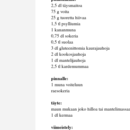
2,5 dl täysmaitoa
75 g voita
25 g tuoretta hiivaa
1,5 tl psylliumia
1 kananmuna
0,75 dl sokeria
0,5 tl suolaa
3 dl gluteenittomia kaurajauhoja
2 dl kookosjauhoja
1 dl mantelijauhoja
2,5 tl kardemummaa
pinnalle:
1 muna voiteluun
raesokeria
täyte:
maun mukaan joko hilloa tai mantelimassa
1 dl kermaa
viimeistely: