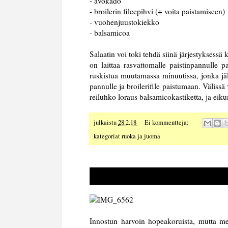
- avokado
- broilerin fileepihvi (+ voita paistamiseen)
- vuohenjuustokiekko
- balsamicoa
Salaatin voi toki tehdä siinä järjestyksessä
on laittaa rasvattomalle paistinpannulle p
ruskistua muutamassa minuutissa, jonka jäl
pannulle ja broilerifile paistumaan. Välissä
reiluhko loraus balsamicokastiketta, ja ei
julkaistu
28.2.18
Ei kommentteja:
kategoriat
ruoka ja juoma
Innostun harvoin hopeakoruista, mutta 