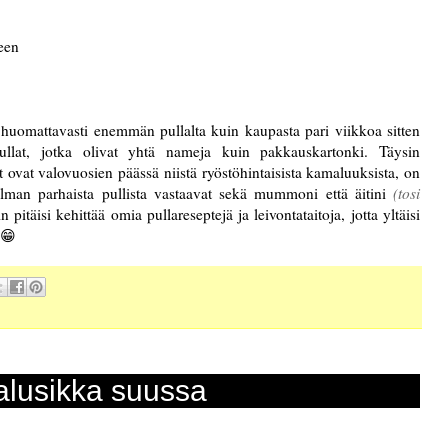
huomattavasti enemmän pullalta kuin kaupasta pari viikkoa sitten
pullat, jotka olivat yhtä nameja kuin pakkauskartonki. Täysin
 ovat valovuosien päässä niistä ryöstöhintaisista kamaluuksista, on
lman parhaista pullista vastaavat sekä mummoni että äitini
(tosi
 pitäisi kehittää omia pullareseptejä ja leivontataitoja, jotta yltäisi
 😁
alusikka suussa