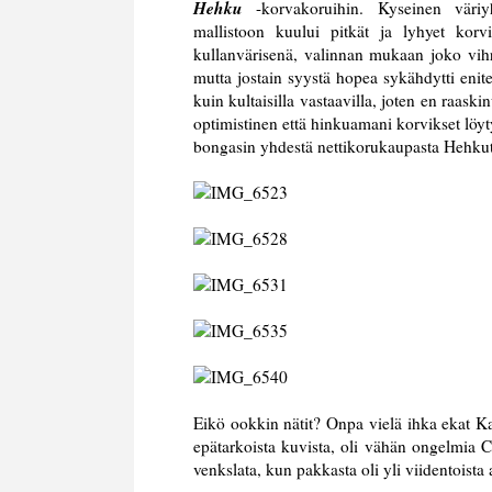
Hehku
-korvakoruihin. Kyseinen väriy
mallistoon kuului pitkät ja lyhyet korv
kullanvärisenä, valinnan mukaan joko vihre
mutta jostain syystä hopea sykähdytti eni
kuin kultaisilla vastaavilla, joten en raaski
optimistinen että hinkuamani korvikset löy
bongasin yhdestä nettikorukaupasta Hehkut 
Eikö ookkin nätit? Onpa vielä ihka ekat 
epätarkoista kuvista, oli vähän ongelmia 
venkslata, kun pakkasta oli yli viidentoista 