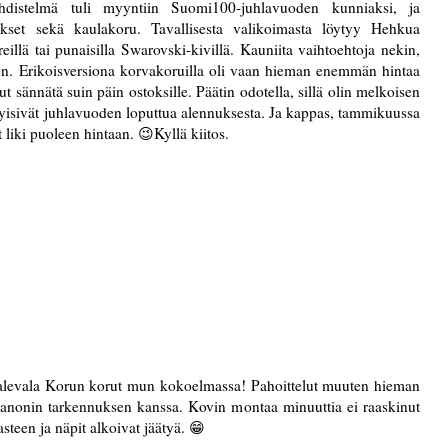
hdistelmä tuli myyntiin Suomi100-juhlavuoden kunniaksi, ja
ikset sekä kaulakoru. Tavallisesta valikoimasta löytyy Hehkua
illä tai punaisilla Swarovski-kivillä. Kauniita vaihtoehtoja nekin,
ten. Erikoisversiona korvakoruilla oli vaan hieman enemmän hintaa
nut sännätä suin päin ostoksille. Päätin odotella, sillä olin melkoisen
tyisivät juhlavuoden loputtua alennuksesta. Ja kappas, tammikuussa
liki puoleen hintaan. 😉Kyllä kiitos.
Kalevala Korun korut mun kokoelmassa! Pahoittelut muuten hieman
Canonin tarkennuksen kanssa. Kovin montaa minuuttia ei raaskinut
asteen ja näpit alkoivat jäätyä. 😁