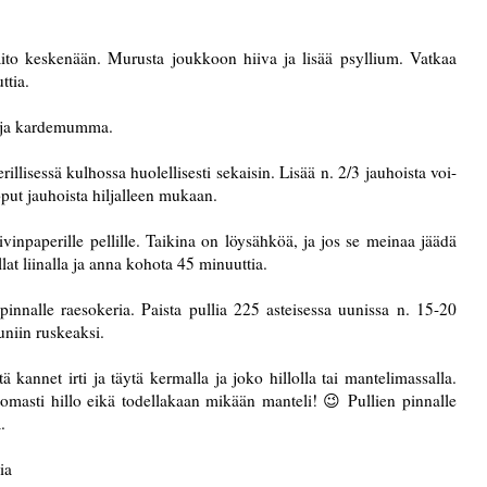
aito keskenään. Murusta joukkoon hiiva ja lisää psyllium. Vatkaa
ttia.
a ja kardemumma.
illisessä kulhossa huolellisesti sekaisin. Lisää n. 2/3 jauhoista voi-
oput jauhoista hiljalleen mukaan.
eivinpaperille pellille. Taikina on löysähköä, ja jos se meinaa jäädä
llat liinalla ja anna kohota 45 minuuttia.
 pinnalle raesokeria. Paista pullia 225 asteisessa uunissa n. 15-20
uniin ruskeaksi.
tä kannet irti ja täytä kermalla ja joko hillolla tai mantelimassalla.
omasti hillo eikä todellakaan mikään manteli! 😉 Pullien pinnalle
.