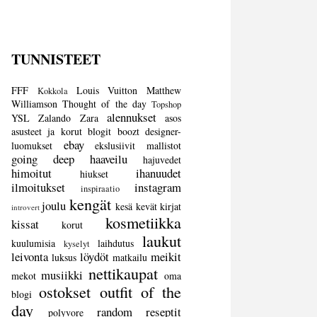
TUNNISTEET
FFF
Louis Vuitton
Matthew
Kokkola
Williamson
Thought of the day
Topshop
alennukset
YSL
Zalando
Zara
asos
asusteet ja korut
blogit
boozt
designer-
ebay
luomukset
ekslusiivit mallistot
going deep
haaveilu
hajuvedet
himoitut
ihanuudet
hiukset
ilmoitukset
instagram
inspiraatio
kengät
joulu
kesä
kevät
kirjat
introvert
kosmetiikka
kissat
korut
laukut
kuulumisia
laihdutus
kyselyt
leivonta
löydöt
meikit
luksus
matkailu
nettikaupat
musiikki
mekot
oma
ostokset
outfit of the
blogi
day
random
reseptit
polyvore