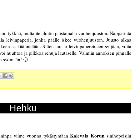
 kuin tykkää, mutta ite aloitin paistamalla vuohenjuuston. Näppärintä
ala leivinpaperia, jonka päälle iskee vuohenjuuston. Juusto alkaa
keen se käännetään. Sitten juusto leivinpapereineen syrjään, voita
 voi huuhtoa ja pilkkoa rehuja lautaselle. Valmiin annoksen pinnalle
kun syömään! 😛
Hehku
Kalevala Korun
meninpä viime vuonna tykästymään
sinihopeisiin