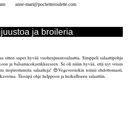
ram
anne-mari@pochetteroulette.com
uustoa ja broileria
aa sitten super hyvää vuohenjuustosalaattia. Simppeli salaattipohja
koon ja balsamicokastikkeeseen. Se oli niiiin hyvää, että nyt voisin
a inspiroituneita salaatteja! 😍Vegeversiokin toimii ehdottomasti,
averina. Tässäpä ohje helppoon ja herkulliseen salaattiin.