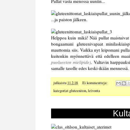
Pullat vasta menossa uuniin...
...ja paiston jälkeen.
Helppoa kuin mikä! Nää pullat maistuivat 
bongaamani gluteenivapaat minilaskiais
mauttomia siis. Vaikka nyt leipomani pullat
kuitenkin myönnettävä että edelleen maai
puolueeton mielipide)
. Valtavin harppauksin
samalle tasolle edes keski-ikään mennessä.
julkaistu
11.2.18
Ei kommentteja:
kategoriat
gluteeniton
,
leivonta
Kult