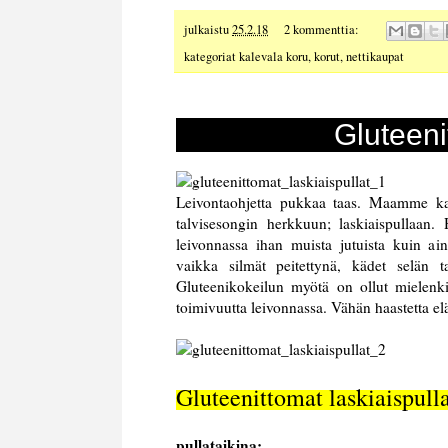
julkaistu
25.2.18
2 kommenttia:
kategoriat
kalevala koru
,
korut
,
nettikaupat
Gluteeni
Leivontaohjetta pukkaa taas. Maamme kans
talvisesongin herkkuun; laskiaispullaan
leivonnassa ihan muista jutuista kuin ain
vaikka silmät peitettynä, kädet selän
Gluteenikokeilun myötä on ollut mielenkiin
toimivuutta leivonnassa. Vähän haastetta 
Gluteenittomat laskiaispulla
pullataikina: