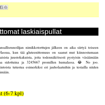
ttomat laskiaispullat
allisrunoilijan nimikkotorttujen jälkeen on aika siirtyä toiseen
. Hassua, kun tää gluteenittomuus on saanut mut kiinnostumaan
aisista juustokakuista, joita todennäköisesti pystyisin väsäämään
 taa sidottuina ja 3245667 promillen humalassa. 😂 No joo.
toista tutustua esimerkiksi eri jauholaatuihin ja testailla niiden
elämään.
t (6-7 kpl)