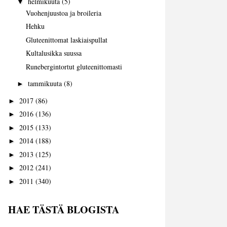
helmikuuta
(5)
▼
Vuohenjuustoa ja broileria
Hehku
Gluteenittomat laskiaispullat
Kultalusikka suussa
Runebergintortut gluteenittomasti
tammikuuta
(8)
►
2017
(86)
►
2016
(136)
►
2015
(133)
►
2014
(188)
►
2013
(125)
►
2012
(241)
►
2011
(340)
►
HAE TÄSTÄ BLOGISTA