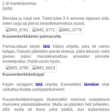
2 dl mantelijuomaa
(jäitä)
Blendaa ja nauti heti. Tästä tulee 2-4 annosta riippuen siitä,
miten isoja tai pieniä smoothieannoksia suosit.
Kuusenkerkkäinen pannacotta
Pannacottaan käytin
tätä
Valion ohjetta, joka oli varsin
helppo. Halusin jälkkäriin pientä ekstraa, joten tekaisin vielä
pienen satsin mansikkamelbaa annosten pinnalle
levitettäväksi. Pelitti varsin hyvin.
Kuusenkerkkäsiirappi
Käytin siirappiin
tätä
ohjetta. Esimerkiksi
tämäkin
ohje
vaikuttaa kivalta vaniljatankoineen!
Kuusenkerkkäsiirappia tituleerattiin monissa resepteissä
mainioksi yskänlääkkeeksi. Mulla se pääsikin heti tulitestiin,
sillä mulla oli kova yskä päällä, kun kaikenlaisia