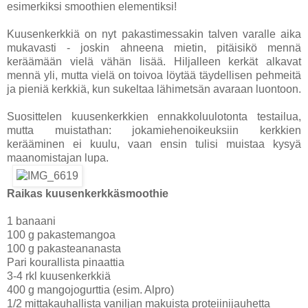
esimerkiksi smoothien elementiksi!
Kuusenkerkkiä on nyt pakastimessakin talven varalle aika
mukavasti - joskin ahneena mietin, pitäisikö mennä
keräämään vielä vähän lisää. Hiljalleen kerkät alkavat
mennä yli, mutta vielä on toivoa löytää täydellisen pehmeitä
ja pieniä kerkkiä, kun sukeltaa lähimetsän avaraan luontoon.
Suosittelen kuusenkerkkien ennakkoluulotonta testailua,
mutta muistathan: jokamiehenoikeuksiin kerkkien
kerääminen ei kuulu, vaan ensin tulisi muistaa kysyä
maanomistajan lupa.
Raikas kuusenkerkkäsmoothie
1 banaani
100 g pakastemangoa
100 g pakasteananasta
Pari kourallista pinaattia
3-4 rkl kuusenkerkkiä
400 g mangojogurttia (esim. Alpro)
1/2 mittakauhallista vaniljan makuista proteiinijauhetta