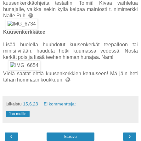
kuusenkerkkäohjeita testailin. Toimii! Kivaa vaihtelua
hunajalle, vaikka sekin kyllä kelpaa mainiosti t. nimimerkki
Nalle Puh. 😁
Kuusenkerkkätee
Lisää huolella huuhdotut kuusenkerkät teepalloon tai
minisiivilään, hauduta hetki kuumassa vedessä. Nosta
kerkät pois ja lisää teehen hieman hunajaa. Nam!
Vielä saatat ehtiä kuusenkerkkien keruuseen! Mä jäin heti
tähän hommaan koukkuun. 😂
julkaistu
15.6.23
Ei kommentteja:
Jaa muille
‹
›
Etusivu