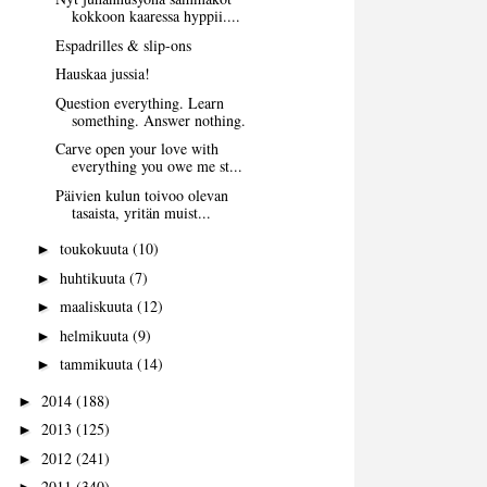
kokkoon kaaressa hyppii....
Espadrilles & slip-ons
Hauskaa jussia!
Question everything. Learn
something. Answer nothing.
Carve open your love with
everything you owe me st...
Päivien kulun toivoo olevan
tasaista, yritän muist...
toukokuuta
(10)
►
huhtikuuta
(7)
►
maaliskuuta
(12)
►
helmikuuta
(9)
►
tammikuuta
(14)
►
2014
(188)
►
2013
(125)
►
2012
(241)
►
2011
(340)