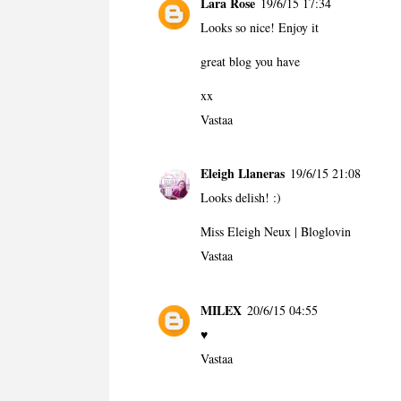
Lara Rose
19/6/15 17:34
Looks so nice! Enjoy it
great blog you have
xx
Vastaa
Eleigh Llaneras
19/6/15 21:08
Looks delish! :)
Miss Eleigh Neux
|
Bloglovin
Vastaa
MILEX
20/6/15 04:55
♥
Vastaa