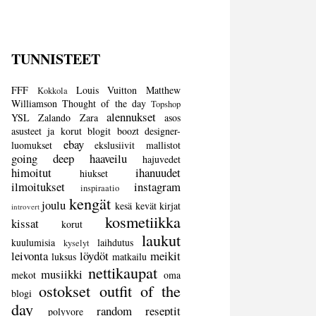
TUNNISTEET
FFF
Louis Vuitton
Matthew
Kokkola
Williamson
Thought of the day
Topshop
alennukset
YSL
Zalando
Zara
asos
asusteet ja korut
blogit
boozt
designer-
ebay
luomukset
ekslusiivit mallistot
going deep
haaveilu
hajuvedet
himoitut
ihanuudet
hiukset
ilmoitukset
instagram
inspiraatio
kengät
joulu
kesä
kevät
kirjat
introvert
kosmetiikka
kissat
korut
laukut
kuulumisia
laihdutus
kyselyt
leivonta
löydöt
meikit
luksus
matkailu
nettikaupat
musiikki
mekot
oma
ostokset
outfit of the
blogi
day
random
reseptit
polyvore