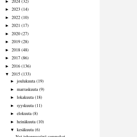
2024
(32)
►
2023
(14)
►
2022
(10)
►
2021
(17)
►
2020
(27)
►
2019
(28)
►
2018
(48)
►
2017
(86)
►
2016
(136)
►
2015
(133)
▼
joulukuuta
(19)
►
marraskuuta
(9)
►
lokakuuta
(18)
►
syyskuuta
(11)
►
elokuuta
(8)
►
heinäkuuta
(10)
►
kesäkuuta
(6)
▼
Nyt juhannusyönä sammakot