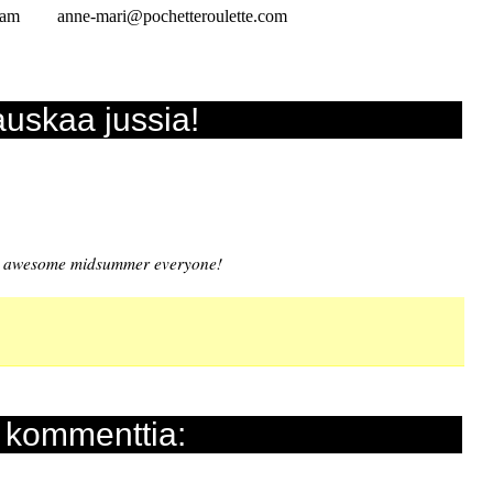
ram
anne-mari@pochetteroulette.com
uskaa jussia!
 awesome midsummer everyone!
 kommenttia: