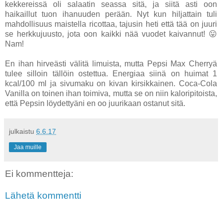
kekkereissä oli salaatin seassa sitä, ja siitä asti oon
haikaillut tuon ihanuuden perään. Nyt kun hiljattain tuli
mahdollisuus maistella ricottaa, tajusin heti että tää on juuri
se herkkujuusto, jota oon kaikki nää vuodet kaivannut! 😛
Nam!
En ihan hirveästi välitä limuista, mutta Pepsi Max Cherryä
tulee silloin tällöin ostettua. Energiaa siinä on huimat 1
kcal/100 ml ja sivumaku on kivan kirsikkainen. Coca-Cola
Vanilla on toinen ihan toimiva, mutta se on niin kaloripitoista,
että Pepsin löydettyäni en oo juurikaan ostanut sitä.
julkaistu
6.6.17
Jaa muille
Ei kommentteja:
Lähetä kommentti