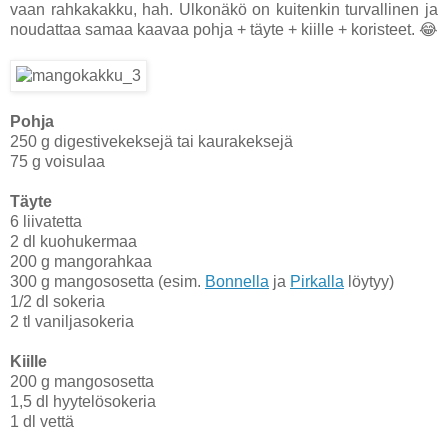
vaan rahkakakku, hah. Ulkonäkö on kuitenkin turvallinen ja
noudattaa samaa kaavaa pohja + täyte + kiille + koristeet. 😂
Pohja
250 g digestivekeksejä tai kaurakeksejä
75 g voisulaa
Täyte
6 liivatetta
2 dl kuohukermaa
200 g mangorahkaa
300 g mangososetta (esim.
Bonnella
ja
Pirkalla
löytyy)
1/2 dl sokeria
2 tl vaniljasokeria
Kiille
200 g mangososetta
1,5 dl hyytelösokeria
1 dl vettä