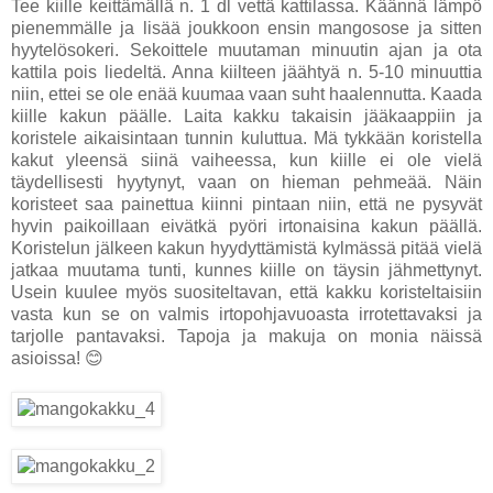
Tee kiille keittämällä n. 1 dl vettä kattilassa. Käännä lämpö
pienemmälle ja lisää joukkoon ensin mangosose ja sitten
hyytelösokeri. Sekoittele muutaman minuutin ajan ja ota
kattila pois liedeltä. Anna kiilteen jäähtyä n. 5-10 minuuttia
niin, ettei se ole enää kuumaa vaan suht haalennutta. Kaada
kiille kakun päälle. Laita kakku takaisin jääkaappiin ja
koristele aikaisintaan tunnin kuluttua. Mä tykkään koristella
kakut yleensä siinä vaiheessa, kun kiille ei ole vielä
täydellisesti hyytynyt, vaan on hieman pehmeää. Näin
koristeet saa painettua kiinni pintaan niin, että ne pysyvät
hyvin paikoillaan eivätkä pyöri irtonaisina kakun päällä.
Koristelun jälkeen kakun hyydyttämistä kylmässä pitää vielä
jatkaa muutama tunti, kunnes kiille on täysin jähmettynyt.
Usein kuulee myös suositeltavan, että kakku koristeltaisiin
vasta kun se on valmis irtopohjavuoasta irrotettavaksi ja
tarjolle pantavaksi. Tapoja ja makuja on monia näissä
asioissa! 😊