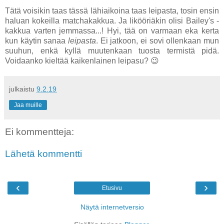
Tätä voisikin taas tässä lähiaikoina taas leipasta, tosin ensin
haluan kokeilla matchakakkua. Ja likööriäkin olisi Bailey's -
kakkua varten jemmassa...! Hyi, tää on varmaan eka kerta
kun käytin sanaa
leipasta
. Ei jatkoon, ei sovi ollenkaan mun
suuhun, enkä kyllä muutenkaan tuosta termistä pidä.
Voidaanko kieltää kaikenlainen leipasu? 😉
julkaistu
9.2.19
Jaa muille
Ei kommentteja:
Lähetä kommentti
‹
›
Etusivu
Näytä internetversio