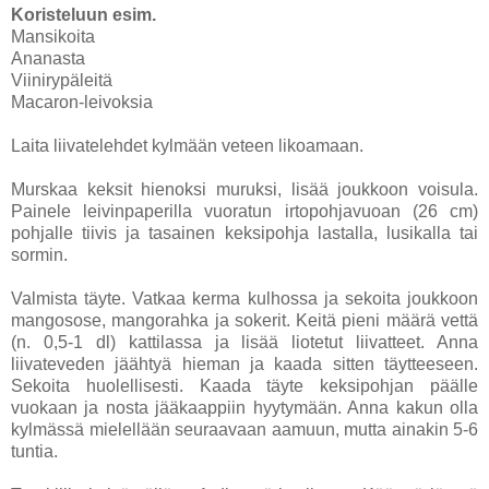
Koristeluun esim.
Mansikoita
Ananasta
Viinirypäleitä
Macaron-leivoksia
Laita liivatelehdet kylmään veteen likoamaan.
Murskaa keksit hienoksi muruksi, lisää joukkoon voisula.
Painele leivinpaperilla vuoratun irtopohjavuoan (26 cm)
pohjalle tiivis ja tasainen keksipohja lastalla, lusikalla tai
sormin.
Valmista täyte. Vatkaa kerma kulhossa ja sekoita joukkoon
mangosose, mangorahka ja sokerit. Keitä pieni määrä vettä
(n. 0,5-1 dl) kattilassa ja lisää liotetut liivatteet. Anna
liivateveden jäähtyä hieman ja kaada sitten täytteeseen.
Sekoita huolellisesti. Kaada täyte keksipohjan päälle
vuokaan ja nosta jääkaappiin hyytymään. Anna kakun olla
kylmässä mielellään seuraavaan aamuun, mutta ainakin 5-6
tuntia.