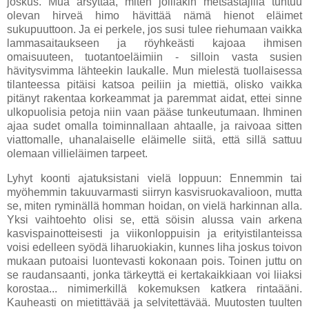
joskus. Mua ärsyttää, miten joillakin metsästäjillä tuntuu
olevan hirveä himo hävittää nämä hienot eläimet
sukupuuttoon. Ja ei perkele, jos susi tulee riehumaan vaikka
lammasaitaukseen ja röyhkeästi kajoaa ihmisen
omaisuuteen, tuotantoeläimiin - silloin vasta susien
hävitysvimma lähteekin laukalle. Mun mielestä tuollaisessa
tilanteessa pitäisi katsoa peiliin ja miettiä, olisko vaikka
pitänyt rakentaa korkeammat ja paremmat aidat, ettei sinne
ulkopuolisia petoja niin vaan pääse tunkeutumaan. Ihminen
ajaa sudet omalla toiminnallaan ahtaalle, ja raivoaa sitten
viattomalle, uhanalaiselle eläimelle siitä, että sillä sattuu
olemaan villieläimen tarpeet.
Lyhyt koonti ajatuksistani vielä loppuun: Ennemmin tai
myöhemmin takuuvarmasti siirryn kasvisruokavalioon, mutta
se, miten ryminällä homman hoidan, on vielä harkinnan alla.
Yksi vaihtoehto olisi se, että söisin alussa vain arkena
kasvispainotteisesti ja viikonloppuisin ja erityistilanteissa
voisi edelleen syödä liharuokiakin, kunnes liha joskus toivon
mukaan putoaisi luontevasti kokonaan pois. Toinen juttu on
se raudansaanti, jonka tärkeyttä ei kertakaikkiaan voi liiaksi
korostaa... nimimerkillä kokemuksen katkera rintaääni.
Kauheasti on mietittävää ja selvitettävää. Muutosten tuulten