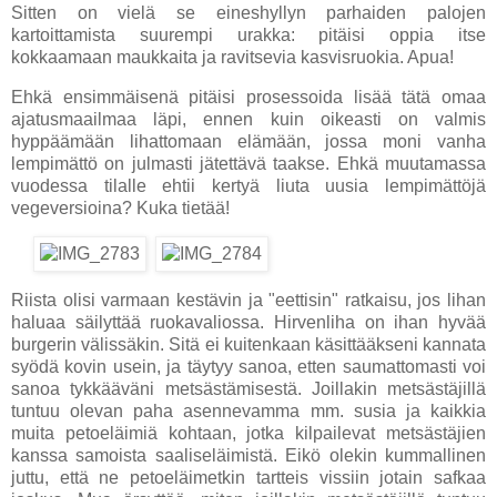
Sitten on vielä se eineshyllyn parhaiden palojen
kartoittamista suurempi urakka: pitäisi oppia itse
kokkaamaan maukkaita ja ravitsevia kasvisruokia. Apua!
Ehkä ensimmäisenä pitäisi prosessoida lisää tätä omaa
ajatusmaailmaa läpi, ennen kuin oikeasti on valmis
hyppäämään lihattomaan elämään, jossa moni vanha
lempimättö on julmasti jätettävä taakse. Ehkä muutamassa
vuodessa tilalle ehtii kertyä liuta uusia lempimättöjä
vegeversioina? Kuka tietää!
Riista olisi varmaan kestävin ja "eettisin" ratkaisu, jos lihan
haluaa säilyttää ruokavaliossa. Hirvenliha on ihan hyvää
burgerin välissäkin. Sitä ei kuitenkaan käsittääkseni kannata
syödä kovin usein, ja täytyy sanoa, etten saumattomasti voi
sanoa tykkääväni metsästämisestä. Joillakin metsästäjillä
tuntuu olevan paha asennevamma mm. susia ja kaikkia
muita petoeläimiä kohtaan, jotka kilpailevat metsästäjien
kanssa samoista saaliseläimistä. Eikö olekin kummallinen
juttu, että ne petoeläimetkin tartteis vissiin jotain safkaa