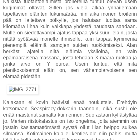
Kaikista tuotantoeläimistä broilereilla tuntuu olevan usein
kurjimmat oltavat. Sitten jos vielä alkaa ynnäilemään
tapettavien eläinten lukumäärää, niin aika monen broilerin
pää on laitettava pölkylle, jos halutaan tuottaa sama
kilomäärä lihaa kuin vaikkapa yhdestä naudasta saadaan.
Mulle on siedettävämpi ajatus tappaa yksi suuri eläin, josta
riittää syötävää monelle ihmiselle, kuin tappaa kymmeniä
pienempiä eläimiä samojen suiden ruokkimiseksi. Alan
herkästi ajatella niitä eläimiä yksilöinä, en vain
epämääräisenä massana, josta tehdään X määrä ruokaa ja
jonka arvo on Y euroa. Usein tuntuu, että mitä
pienikokoisempi eläin on, sen vähempiarvoisena sen
elämää pidetään.
Kalakaan ei kovin häävisti enää houkuttele. Erehdyin
katsomaan Seaspiracy-dokkarin taannoin, eikä sushi ole
enää maistunut samalta kuin ennen. Suorastaan kyllästyttää
jo. Merten riistokalastus on iso ongelma, jolta aiemmin on
jostain käsittämättömästä syystä ollut liian helppo sulkea
silmänsä. Kotimainen kala ei kenties ole niin pahis, mutta
tällä hetkellä sekään ei kyllä kummoisesti houkuta.