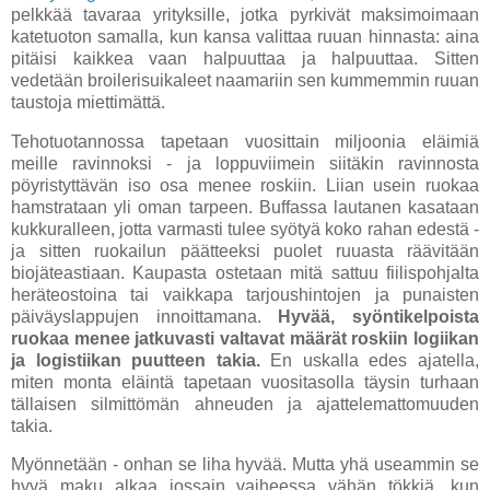
pelkkää tavaraa yrityksille, jotka pyrkivät maksimoimaan
katetuoton samalla, kun kansa valittaa ruuan hinnasta: aina
pitäisi kaikkea vaan halpuuttaa ja halpuuttaa. Sitten
vedetään broilerisuikaleet naamariin sen kummemmin ruuan
taustoja miettimättä.
Tehotuotannossa tapetaan vuosittain miljoonia eläimiä
meille ravinnoksi - ja loppuviimein siitäkin ravinnosta
pöyristyttävän iso osa menee roskiin. Liian usein ruokaa
hamstrataan yli oman tarpeen. Buffassa lautanen kasataan
kukkuralleen, jotta varmasti tulee syötyä koko rahan edestä -
ja sitten ruokailun päätteeksi puolet ruuasta räävitään
biojäteastiaan. Kaupasta ostetaan mitä sattuu fiilispohjalta
heräteostoina tai vaikkapa tarjoushintojen ja punaisten
päiväyslappujen innoittamana.
Hyvää, syöntikelpoista
ruokaa menee jatkuvasti valtavat määrät roskiin logiikan
ja logistiikan puutteen takia.
En uskalla edes ajatella,
miten monta eläintä tapetaan vuositasolla täysin turhaan
tällaisen silmittömän ahneuden ja ajattelemattomuuden
takia.
Myönnetään - onhan se liha hyvää. Mutta yhä useammin se
hyvä maku alkaa jossain vaiheessa vähän tökkiä, kun