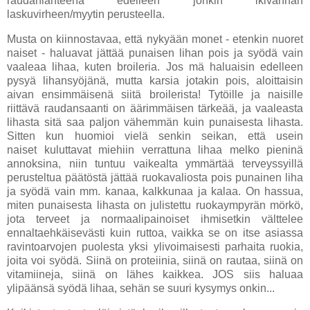
raudanlähteenä edelleen jonkin ikivanhan
laskuvirheen/myytin perusteella.
Musta on kiinnostavaa, että nykyään monet - etenkin nuoret
naiset - haluavat jättää punaisen lihan pois ja syödä vain
vaaleaa lihaa, kuten broileria. Jos mä haluaisin edelleen
pysyä lihansyöjänä, mutta karsia jotakin pois, aloittaisin
aivan ensimmäisenä siitä broilerista! Tytöille ja naisille
riittävä raudansaanti on äärimmäisen tärkeää, ja vaaleasta
lihasta sitä saa paljon vähemmän kuin punaisesta lihasta.
Sitten kun huomioi vielä senkin seikan, että usein
naiset kuluttavat miehiin verrattuna lihaa melko pieninä
annoksina, niin tuntuu vaikealta ymmärtää terveyssyillä
perusteltua päätöstä jättää ruokavaliosta pois punainen liha
ja syödä vain mm. kanaa, kalkkunaa ja kalaa. On hassua,
miten punaisesta lihasta on julistettu ruokaympyrän mörkö,
jota terveet ja normaalipainoiset ihmisetkin välttelee
ennaltaehkäisevästi kuin ruttoa, vaikka se on itse asiassa
ravintoarvojen puolesta yksi ylivoimaisesti parhaita ruokia,
joita voi syödä. Siinä on proteiinia, siinä on rautaa, siinä on
vitamiineja, siinä on lähes kaikkea. JOS siis haluaa
ylipäänsä syödä lihaa, sehän se suuri kysymys onkin...