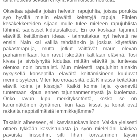
Oksettaa ajatella jotain helvetin rapujuhlia, joissa porukka
syö hyvillä mielin elävältä keitettyjä rapuja. Fiinien
kesäkekkereiden sijaan mulle tulee mieleen rapujuhlista
lähinnä sadistiset kidutustalkoot. En oo koskaan tajunnut
elävältä keittämisen ideaa - tainnuttakaa nyt helvetti ne
ensin! Näin kai välillä tehdäänkin ja joskus käytetään
pakasterapuja, mutta jotkut väittävät maun olevan
parhaimmillaan, kun ravut isketään kattilaan elävinä. Tosi
kivaa ja sivistynyttä kiduttaa mitään elävää ja tuntevaa
olentoa noin brutaalisti. Mun mielestä rapujuhlat ainakin
nykyisellä konseptilla elävältä keittämisineen kuuluvat
menneisyyteen. Miten tuo eroaa siitä, että Kiinassa keitetään
eläviä koiria ja kissoja? Kaikki kolme lajia kykenevät
tuntemaan kipua ennen tajunnanmenetystä ja kuolemaa.
Onko ravun kipu merkityksetöntä, koska se on
karunnäköinen äyriäinen, kun taas kissat ja koirat ovat
rakkaita nappisilmäisiä lemmikkejämme?
Takaisin aiheeseen, eli kasvisruokavalioon. Vaikka yleisesti
ottaen tykkään kasvisruuasta ja syön mielelläni kaikkea
pavuista linsseihin, silti lihan korvaaminen täysin