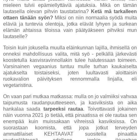
mieleen tulvii epämiellyttäviä ajatuksia. Mikä on tämän
lautasella olevan pihvin taustatarina?
Ketä mä tarkalleen
ottaen tänään syön?
Miksi on niin normaalia syödä muita
eläviä ja tuntevia olentoja, jotka elävät lyhyen ja surkean
elämän ahtaissa tiloissa vain päätyäkseen pihviksi mun
lautaselle?
Toisin kuin jokusella muulla eläinkunnan lajilla, ihmisellä on
onneksi mahdollisuus valita, mitä syö - pelkällä järkevästi
koostetulla kasvisravinnollakin tulee halutessaan toimeen.
Varsinainen vegaanius tuntuu mulle turhan kaukaiselta
ajatukselta toistaiseksi, joten luultavasti aloittaisin
ruokavalion päivityksen rennommalla linjalla, eli
vegetaristina.
On vaan pari mutkaa matkassa: mulla on jo valmiiksi vahvaa
taipumusta raudanpuutteeseen, ja kasviksista on aika
hankalaa saada
tarpeeksi
rautaa
. Toivottavasti jokainen
näin vuonna 2021 jo tietää, että pinaatissa ei ole rautaa sen
enempää kuin muissakaan vihreissä kasviksissa. On
suorastaan koomista, että jopa jotkut terveyden
ammattilaiset KEHTAAVAT suositella pinaattia