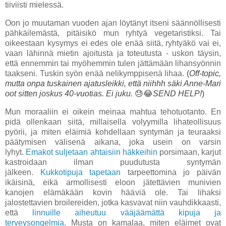
tiiviisti mielessä.
Oon jo muutaman vuoden ajan löytänyt itseni säännöllisesti
pähkäilemästä, pitäisikö mun ryhtyä vegetaristiksi. Tai
oikeestaan kysymys ei edes ole enää siitä, ryhtyäkö vai ei,
vaan lähinnä mietin ajoitusta ja toteutusta - uskon täysin,
että ennemmin tai myöhemmin tulen jättämään lihansyönnin
taakseni. Tuskin syön enää nelikymppisenä lihaa.
(
Off-topic,
mutta onpa tuskainen ajatusleikki, että niihhh säki Anne-Mari
oot sitten joskus 40-vuotias. Ei juku.
😓😂
SEND HELP!
)
Mun moraaliin ei oikein meinaa mahtua tehotuotanto. En
pidä ollenkaan siitä, millaisella volyymilla lihateollisuus
pyörii, ja miten eläimiä kohdellaan syntymän ja teuraaksi
päätymisen välisenä aikana, joka usein on varsin
lyhyt.
Emakot suljetaan ahtaisiin häkkeihin
porsimaan, karjut
kastroidaan ilman puudutusta syntymän
jälkeen.
Kukkotipuja tapetaan
tarpeettomina jo päivän
ikäisinä, eikä armollisesti eloon jätettävien munivien
kanojen elämäkään kovin hääviä ole. Tai lihaksi
jalostettavien broilereiden, jotka kasvavat niin vauhdikkaasti,
että
linnuille aiheutuu vääjäämättä kipuja ja
terveysongelmia
. Musta on kamalaa, miten eläimet ovat