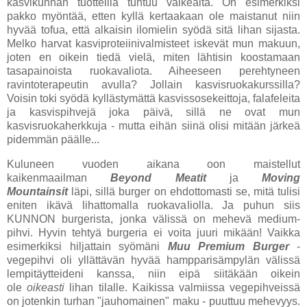
kasvikunnan tuotteilla tuntuu vaikealta. On esimerkiksi
pakko myöntää, etten kyllä kertaakaan ole maistanut niin
hyvää tofua, että alkaisin ilomielin syödä sitä lihan sijasta.
Melko harvat kasviproteiinivalmisteet iskevät mun makuun,
joten en oikein tiedä vielä, miten lähtisin koostamaan
tasapainoista ruokavaliota. Aiheeseen perehtyneen
ravintoterapeutin avulla? Jollain kasvisruokakurssilla?
Voisin toki syödä kyllästymättä kasvissosekeittoja, falafeleita
ja kasvispihvejä joka päivä, sillä ne ovat mun
kasvisruokaherkkuja - mutta eihän siinä olisi mitään järkeä
pidemmän päälle...
Kuluneen vuoden aikana oon maistellut
kaikenmaailman
Beyond Meatit
ja
Moving
Mountainsit
läpi, sillä burger on ehdottomasti se, mitä tulisi
eniten ikävä lihattomalla ruokavaliolla. Ja puhun siis
KUNNON burgerista, jonka välissä on mehevä medium-
pihvi. Hyvin tehtyä burgeria ei voita juuri mikään! Vaikka
esimerkiksi hiljattain syömäni
Muu Premium Burger
-
vegepihvi oli yllättävän hyvää hampparisämpylän välissä
lempitäytteideni kanssa, niin eipä siitäkään oikein
ole
oikeasti
lihan tilalle. Kaikissa valmiissa vegepihveissä
on jotenkin turhan "jauhomainen" maku - puuttuu mehevyys.