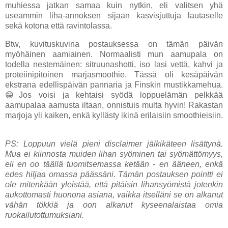
muhiessa jatkan samaa kuin nytkin, eli valitsen yhä
useammin liha-annoksen sijaan kasvisjuttuja lautaselle
sekä kotona että ravintolassa.
Btw, kuvituskuvina postauksessa on tämän päivän
myöhäinen aamiainen. Normaalisti mun aamupala on
todella nestemäinen: sitruunashotti, iso lasi vettä, kahvi ja
proteiinipitoinen marjasmoothie. Tässä oli kesäpäivän
ekstrana edellispäivän pannaria ja Finskin mustikkamehua.
😁Jos voisi ja kehtaisi syödä loppuelämän pelkkää
aamupalaa aamusta iltaan, onnistuis multa hyvin! Rakastan
marjoja yli kaiken, enkä kyllästy ikinä erilaisiin smoothieisiin.
PS: Loppuun vielä pieni disclaimer jälkikäteen lisättynä.
Mua ei kiinnosta muiden lihan syöminen tai syömättömyys,
eli en oo täällä tuomitsemassa ketään - en ääneen, enkä
edes hiljaa omassa päässäni. Tämän postauksen pointti ei
ole mitenkään yleistää, että pitäisin lihansyömistä jotenkin
aukottomasti huonona asiana, vaikka itselläni se on alkanut
vähän tökkiä ja oon alkanut kyseenalaistaa omia
ruokailutottumuksiani.