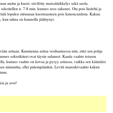
ruunan mehu ja kuori, siivilöity maissitärkkelys sekä suola.
koitellen n. 7-8 min, kunnes seos sakenee. Ota pois liedeltä ja
ilöidä lopuksi sitruunan kuoriraasteen pois lemoncurdista. Kakun
a, kun tahna on kunnolla jäähtynyt.
vään astiaan. Kuumenna astiaa vesihauteessa niin, ettei sen pohja
kunnes sokerikiteet ovat täysin sulaneet. Kaada vaahto toiseen
ella, kunnes vaahto on kovaa ja pysyy astiassa, vaikka sen kääntäisi
sen minuuttia, ellei pidempäänkin. Levitä marenkivaahto kakun
tänne.
ia ja avot!