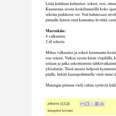
Lisää kattilaan keltuaiset, sokeri, vesi, sit
Kuumenna seosta keskilämmöllä koko ajan se
sekoita joukkoon voi. Voit halutessasi siiv
pinnalle lemon curd kannattaa levittää vast
Marenkiin:
4 valkuaista
2 dl sokeria
Mittaa valkuaiset ja sokeri kuumuutta kestä
osu veteen. Vatkaa seosta käsin vispilällä, 
astiaan ja jatka sekoittamista sähkövatkaim
ylösalaisin. Tässä menee helposti kymmeni
päälle, liekitä kaasupolttimella väriä sinne 
Marengin pintaan vielä vähän syötäviä kukk
julkaistu
15.5.24
kategoriat
leivonta