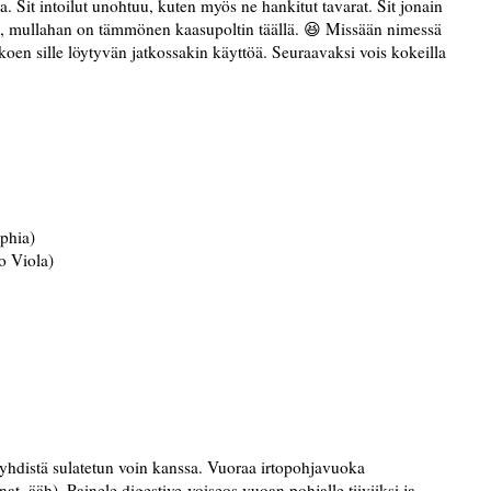
sta. Sit intoilut unohtuu, kuten myös ne hankitut tavarat. Sit jonain
, mullahan on tämmönen kaasupoltin täällä. 😆 Missään nimessä
 koen sille löytyvän jatkossakin käyttöä. Seuraavaksi vois kokeilla
phia)
o Viola)
yhdistä sulatetun voin kanssa. Vuoraa irtopohjavuoka
unat, ääh). Painele digestive-voiseos vuoan pohjalle tiiviiksi ja