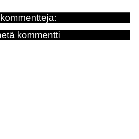
 kommentteja:
etä kommentti