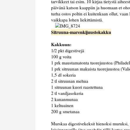
tarvikkeet tai esim. 10 kirjaa tietystä aihee
päivänä katson kaappiin ja huomaan et oho
turha ostos poltin ei kuitenkaan ollut, vaan
vaikkapa lohen liekittämistä.
Sitruuna-marenkijuustokakku
Kakkuun:
1/2 pkt digestivejä
100 g voita
1 prk maustamatonta tuorejuustoa (Philadel
1 prk sitruunan makuista tuorejuustoa (Vali
1,5 dl sokeria
2 tl sitruunan mehua
1 sitruunan kuori raastettuna
2 tl vaniljasokeria
2 kananmunaa
1 keltuainen
200 g smetanaa
Murskaa digestivekeksit hienoksi muruksi, 
leivinpaperilla (itse unohdin tällä kertaa re