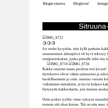
Blogin etusivu
Bloglovin'
Instag
Sitruuna
🍋🍋🍋
Jos multa kysytään, niin kyllä parhaita k
sunnuntainen äitienpäivä oli hyvä tekosyy t
uunijuustokakun, jonka pinnalle tulisi itse
Kakku onnistui maun puolesta tosi kivasti! U
täytekerros olivat vähän epätasaiset ja sek
huolellisemmin ja esim. muistaa vuorata k
vaikuttanut mitenkään, ja hyvin kelpasi kakk
löytynyttä kakkuohjetta, jota hieman modas
Ostin joskus tyyliin viime syksynä ruuanlai
testasin sitä ekan kerran. Tää on niin mua: 