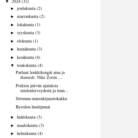
2024
(32)
▼
joulukuuta
(2)
►
marraskuuta
(2)
►
lokakuuta
(1)
►
syyskuuta
(3)
►
elokuuta
(1)
►
heinäkuuta
(3)
►
kesäkuuta
(4)
►
toukokuuta
(4)
▼
Parhaat lenkkikengät aina ja
ikuisesti: Nike Zoom ...
Poikien päivän ajatuksia
mielenterveydestä ja tunn...
Sitruuna-marenkijuustokakku
Byredon huulipunat
huhtikuuta
(3)
►
maaliskuuta
(3)
►
helmikuuta
(4)
►