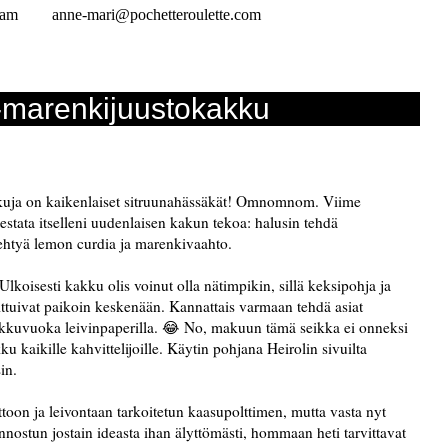
ram
anne-mari@pochetteroulette.com
-marenkijuustokakku
akkuja on kaikenlaiset sitruunahässäkät! Omnomnom. Viime
estata itselleni uudenlaisen kakun tekoa: halusin tehdä
 tehtyä lemon curdia ja marenkivaahto.
lkoisesti kakku olis voinut olla nätimpikin, sillä keksipohja ja
oittuivat paikoin keskenään. Kannattais varmaan tehdä asiat
akkuvuoka leivinpaperilla. 😂 No, makuun tämä seikka ei onneksi
u kaikille kahvittelijoille. Käytin pohjana Heirolin sivuilta
in.
ttoon ja leivontaan tarkoitetun kaasupolttimen, mutta vasta nyt
innostun jostain ideasta ihan älyttömästi, hommaan heti tarvittavat