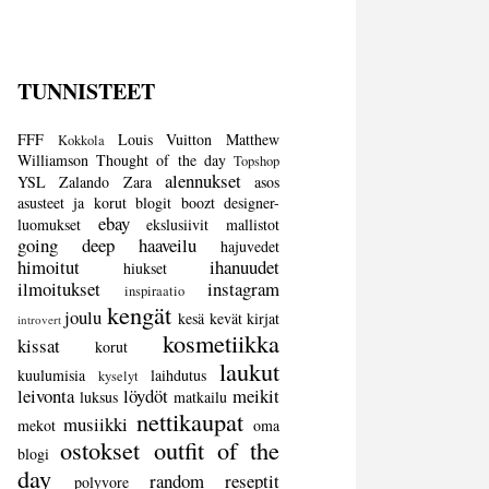
TUNNISTEET
FFF
Louis Vuitton
Matthew
Kokkola
Williamson
Thought of the day
Topshop
alennukset
YSL
Zalando
Zara
asos
asusteet ja korut
blogit
boozt
designer-
ebay
luomukset
ekslusiivit mallistot
going deep
haaveilu
hajuvedet
himoitut
ihanuudet
hiukset
ilmoitukset
instagram
inspiraatio
kengät
joulu
kesä
kevät
kirjat
introvert
kosmetiikka
kissat
korut
laukut
kuulumisia
laihdutus
kyselyt
leivonta
löydöt
meikit
luksus
matkailu
nettikaupat
musiikki
mekot
oma
ostokset
outfit of the
blogi
day
random
reseptit
polyvore