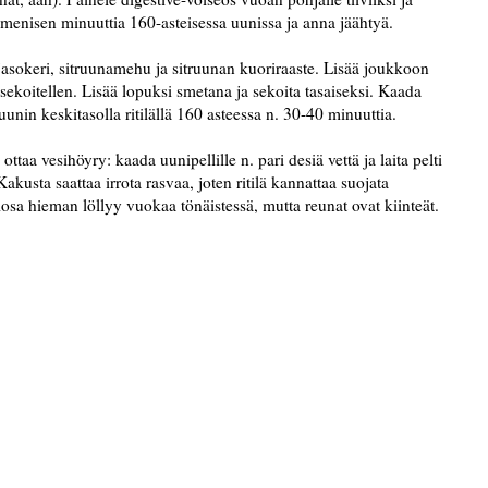
mmenisen minuuttia 160-asteisessa uunissa ja anna jäähtyä.
ljasokeri, sitruunamehu ja sitruunan kuoriraaste. Lisää joukkoon
ekoitellen. Lisää lopuksi smetana ja sekoita tasaiseksi. Kaada
unin keskitasolla ritilällä 160 asteessa n. 30-40 minuuttia.
taa vesihöyry: kaada uunipellille n. pari desiä vettä ja laita pelti
akusta saattaa irrota rasvaa, joten ritilä kannattaa suojata
osa hieman löllyy vuokaa tönäistessä, mutta reunat ovat kiinteät.