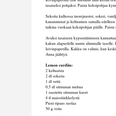
tasaiseksi pohjaksi. Paista keksipohjaa ky
Sekoita kulhossa tuorejuustot, sokeri, vani
kananmunat ja keltuainen samalla edelleen s
taikina vuokaan keksipohjan päälle. Paista u
Avuksi tasaiseen kypsentämiseen kannattaa ot
kakun alapuolelle uunin alimmalle tasolle. K
leivinpaperilla. Kakku on valmis, kun keski
Anna jäähtyä.
Lemon curdiin:
2 keltuaista
2 dl sokeria
1 dl vettä
0,5 dl sitruunan mehua
1 raastettu sitruunan kuori
4 tl maissitärkkelystä
Pieni ripaus suolaa
50 g voita