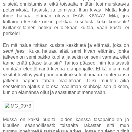
siistejä onnistumisia, eikä toisaalta mitään tosi murskaavia
pettymyksiä. Tasaista ja toimivaa. Ihan kivaa. Mutta kuka
ihme haluaa elämän olevan IHAN KIVAA? Mitä, jos
kultainen keskitie onkin pelkkää kusetusta koko konsepti?
Kullankeltainen hehku ei olekaan kultaa, vaan kusta, ei
perkele!
En mä halua mitään kusista keskitietä ja elämää, joka on
semi jees
. Kuka haluaa elää semi kivan elämän, jonka
jälkeen on semi pakko kuolla, ja sekin on semi varmaa, ettei
tänne enää pääse takaisin? Tai jos pääsee, niin luultavasti
enintään eleettömänä kivenä ojanpohjalle. Ehkä uljaimmat
yksilöt levittäytyvät puunjuurakoiksi tuottamaan kuolemansa
jälkeen happea tähän maailmaan. Olisi muuten aika
seesteinen ajatus olla osa maailman keuhkoja sen jälkeen,
kun on elämänsä ollut ja saastuttanut menemään.
Mussa on kaksi puolta, joiden kanssa tasapainoilen ja
kipuilen säännöllisesti: toisaalta rakastan sitä mun
pumpulinpehmeää tasapaksua arkea, jossa on tietyt rutiinit