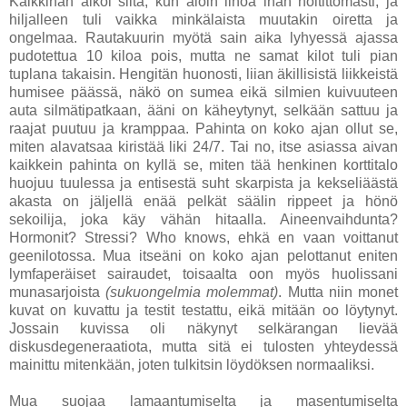
Kaikkihan alkoi siitä, kun aloin lihoa ihan holtittomasti, ja
hiljalleen tuli vaikka minkälaista muutakin oiretta ja
ongelmaa. Rautakuurin myötä sain aika lyhyessä ajassa
pudotettua 10 kiloa pois, mutta ne samat kilot tuli pian
tuplana takaisin. Hengitän huonosti, liian äkillisistä liikkeistä
humisee päässä, näkö on sumea eikä silmien kuivuuteen
auta silmätipatkaan, ääni on käheytynyt, selkään sattuu ja
raajat puutuu ja kramppaa. Pahinta on koko ajan ollut se,
miten alavatsaa kiristää liki 24/7. Tai no, itse asiassa aivan
kaikkein pahinta on kyllä se, miten tää henkinen korttitalo
huojuu tuulessa ja entisestä suht skarpista ja kekseliäästä
akasta on jäljellä enää pelkät säälin rippeet ja hönö
sekoilija, joka käy vähän hitaalla. Aineenvaihdunta?
Hormonit? Stressi? Who knows, ehkä en vaan voittanut
geenilotossa. Mua itseäni on koko ajan pelottanut eniten
lymfaperäiset sairaudet, toisaalta oon myös huolissani
munasarjoista
(sukuongelmia molemmat)
. Mutta niin monet
kuvat on kuvattu ja testit testattu, eikä mitään oo löytynyt.
Jossain kuvissa oli näkynyt selkärangan lievää
diskusdegeneraatiota, mutta sitä ei tulosten yhteydessä
mainittu mitenkään, joten tulkitsin löydöksen normaaliksi.
Mua suojaa lamaantumiselta ja masentumiselta