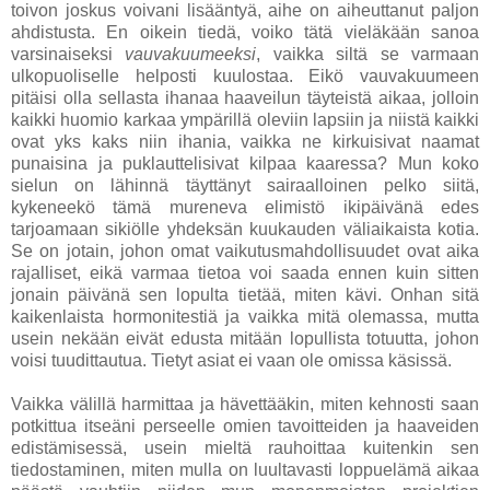
toivon joskus voivani lisääntyä, aihe on aiheuttanut paljon
ahdistusta. En oikein tiedä, voiko tätä vieläkään sanoa
varsinaiseksi
vauvakuumeeksi
, vaikka siltä se varmaan
ulkopuoliselle helposti kuulostaa. Eikö vauvakuumeen
pitäisi olla sellasta ihanaa haaveilun täyteistä aikaa, jolloin
kaikki huomio karkaa ympärillä oleviin lapsiin ja niistä kaikki
ovat yks kaks niin ihania, vaikka ne kirkuisivat naamat
punaisina ja puklauttelisivat kilpaa kaaressa? Mun koko
sielun on lähinnä täyttänyt sairaalloinen pelko siitä,
kykeneekö tämä mureneva elimistö ikipäivänä edes
tarjoamaan sikiölle yhdeksän kuukauden väliaikaista kotia.
Se on jotain, johon omat vaikutusmahdollisuudet ovat aika
rajalliset, eikä varmaa tietoa voi saada ennen kuin sitten
jonain päivänä sen lopulta tietää, miten kävi. Onhan sitä
kaikenlaista hormonitestiä ja vaikka mitä olemassa, mutta
usein nekään eivät edusta mitään lopullista totuutta, johon
voisi tuudittautua. Tietyt asiat ei vaan ole omissa käsissä.
Vaikka välillä harmittaa ja hävettääkin, miten kehnosti saan
potkittua itseäni perseelle omien tavoitteiden ja haaveiden
edistämisessä, usein mieltä rauhoittaa kuitenkin sen
tiedostaminen, miten mulla on luultavasti loppuelämä aikaa