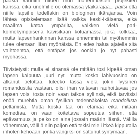
päästä vauhtiin niiden mun monenmoisten projektien
kanssa, eikä unelmille oo olemassa yläikärajaa...
paitsi
että
niille lapsille todellakin on biologinen ikärajansa. Voin
lähteä opiskelemaan lisää vaikka keski-ikäisenä, eikä
maailma katoa ympäriltä, vaikken vielä pari-
kolmekymppisenä kävisikään koluamassa joka kolkkaa,
mutta lapsenhankinnan kanssa ennemmin tai myöhemmin
tulee olemaan liian myöhäistä. En edes halua ajatella sitä
vaihtoehtoa, että entäpäs jos oonkin jo nyt pahasti
myöhässä.
Tiivistetysti: mulla ei sinänsä ole mitään tosi kipeää oman
lapsen kaipuuta juuri nyt, mutta koska lähivuosina on
alkanut pelottaa, tuleeko tässä vielä jokin fyysinen
romahdustila vastaan, olisi ihan valtavan rauhoittavaa jos
lapsen voisi tosta noin vaan taikoa syliinsä, eikä tarvitsisi
enää murehtia oman fysiikan
todennäköistä
mahdollista
pettämistä. Mutta koska tää on elämää eikä mitään
komediaa, on vaan koitettava sopeutua siihen, että
epävarmuus ja pelko on aina jossain määrin läsnä. Välillä
vähemmän, välillä niin paljon että tekisi mieli itkeä kippuralla
inhoten kehoaan, jonka vangiksi on sattunut syntymään.