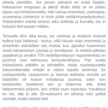
aiheita päivittäin. Jos jonain päivänä en enää löytäisi,
hakeutuisin terapiaan ja äkkiä! Mutta ehkä se on jollain
tapaa osa ihmisluonnetta, että haluaa enemmän, parempaa,
suurempaa
(viimeisin ei tosin päde vyötärönympärykseen)
.
Sellainenkin elämä tuntuisi aika kolkolta ja kuivalta, jos ei
haluaisi kerrassaan mitään.
Toisaalta olisi aika kivaa, jos unelmat ja realismi voisivat
kulkea käsi kädessä - tuntuu, että haluan vaan enemmän ja
enemmän elämältäni sitä mukaa, kun ajaudun kauemmas
niistä haluamistani jutuista ja tavoitteista. Jo todella pitkään
ajatukset ja ainakin 70% keskittymiskyvyn kapasiteetista on
pyörinyt mun kehnossa terveydentilassa. Pari vuotta
kaikenlaista tutkittiin ja selviteltiin, mutta raudanpuutetta
lukuunottamatta mitään ei oikein lopulta selvinnyt. Se
vastaanotoilla ravaaminen ja itsensä todistelu monille eri
lääkärille oli hiukan kuluttavaa puuhaa, joten oon
toistaiseksi lopettanut sen ja todennut, että ehkä
helpommalla pääsee, kun yrittää vaan sopeutua. Hyväksyä
en voi, että jo alle 30-vuotiaana on alkanut näin jyrkkä
alamäki, mutta minkäs teet.