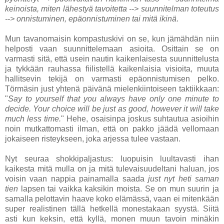
keinoista, miten lähestyä tavoitetta --> suunnitelman toteutus
--> onnistuminen, epäonnistuminen tai mitä ikinä
.
Mun tavanomaisin kompastuskivi on se, kun jämähdän niin
helposti vaan suunnittelemaan asioita. Osittain se on
varmasti sitä, että usein nautin kaikenlaisesta suunnittelusta
ja tykkään rauhassa fiilistellä kaikenlaisia visioita, muuta
hallitsevin tekijä on varmasti epäonnistumisen pelko.
Törmäsin just yhtenä päivänä mielenkiintoiseen taktiikkaan:
"
Say to yourself that you always have only one minute to
decide. Your choice will be just as good, however it will take
much less time.
" Hehe, osaisinpa joskus suhtautua asioihin
noin mutkattomasti ilman, että on pakko jäädä vellomaan
jokaiseen risteykseen, joka arjessa tulee vastaan.
Nyt seuraa shokkipaljastus: luopuisin luultavasti ihan
kaikesta mitä mulla on ja mitä tulevaisuudeltani haluan, jos
voisin vaan nappia painamalla saada
just nyt heti saman
tien
lapsen tai vaikka kaksikin moista. Se on mun suurin ja
samalla pelottavin haave koko elämässä, vaan ei mitenkään
super realistinen tällä hetkellä monestakaan syystä. Siitä
asti kun keksin, että kyllä, monen muun tavoin minäkin