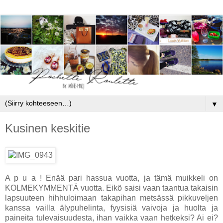
▼
Kusinen keskitie
A p u a ! Enää pari hassua vuotta, ja tämä muikkeli on
KOLMEKYMMENTÄ vuotta. Eikö saisi vaan taantua takaisin
lapsuuteen hihhuloimaan takapihan metsässä pikkuveljen
kanssa vailla älypuhelinta, fyysisiä vaivoja ja huolta ja
paineita tulevaisuudesta, ihan vaikka vaan hetkeksi? Ai ei?