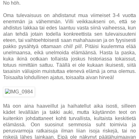
No höh.
Oma tulevaisuus on ahdistanut mua viimeiset 3-4 vuotta
enemmän ja vähemmän. Villi veikkaukseni on, että se
ahdistus lakkaa tai edes laantuu vasta siinä vaiheessa, kun
alan tehdä jotain todella konkreettista sen tulevaisuuteni
eteen, tai vaihtoehtoisesti saan mahahaavan ja on fyysisesti
pakko pysähtyä ottamaan
chill pill
. Pitäisi kuulemma elää
unelmaansa, eikä unelmoida elämäänsä. Hasta la paska,
kuka ikinä ootkaan tollaista joskus historiassa tokaissut,
totuus nimittäin sattuu. Täällä ei ole kukaan ikuisesti, siitä
tasaisin väliajoin muistuttaa etenevä elämä ja oma olemus.
Toisaalta lohdullinen ajatus, toisaalta aivan hirveä!
Mä oon aina haaveillut ja haihatellut aika isosti, silleen
kädet levällään ja takki auki, mutta käytännön teot on
kuitenkin johdattaneet kohti turvallista, kultaista keskitietä
elämässä. Oon suosinut semmosia suht toimivia ja
perusvarmoja ratkaisuja ilman liian isoja riskejä, tai no
riskejä lähes lainkaan. Eipä ole näkynyt päätähuimaavan