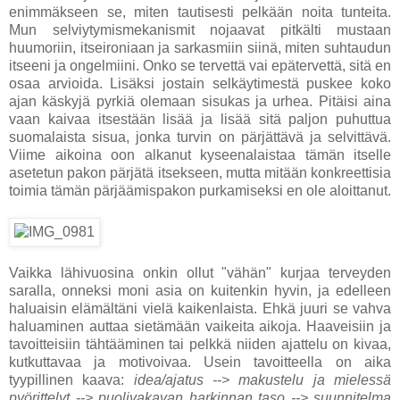
enimmäkseen se, miten tautisesti pelkään noita tunteita.
Mun selviytymismekanismit nojaavat pitkälti mustaan
huumoriin, itseironiaan ja sarkasmiin siinä, miten suhtaudun
itseeni ja ongelmiini. Onko se tervettä vai epätervettä, sitä en
osaa arvioida. Lisäksi jostain selkäytimestä puskee koko
ajan käskyjä pyrkiä olemaan sisukas ja urhea. Pitäisi aina
vaan kaivaa itsestään lisää ja lisää sitä paljon puhuttua
suomalaista sisua, jonka turvin on pärjättävä ja selvittävä.
Viime aikoina oon alkanut kyseenalaistaa tämän itselle
asetetun pakon pärjätä itsekseen, mutta mitään konkreettisia
toimia tämän pärjäämispakon purkamiseksi en ole aloittanut.
Vaikka lähivuosina onkin ollut "vähän" kurjaa terveyden
saralla, onneksi moni asia on kuitenkin hyvin, ja edelleen
haluaisin elämältäni vielä kaikenlaista. Ehkä juuri se vahva
haluaminen auttaa sietämään vaikeita aikoja. Haaveisiin ja
tavoitteisiin tähtääminen tai pelkkä niiden ajattelu on kivaa,
kutkuttavaa ja motivoivaa. Usein tavoitteella on aika
tyypillinen kaava:
idea/ajatus --> makustelu ja mielessä
pyörittelyt --> puolivakavan harkinnan taso --> suunnitelma