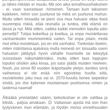
ja lähes mikään ei muutu. Mä oon aika turvallisuushakuinen
- ei, vaan suorastaan -himoinen. Tarraan kuin takiainen
kaikkeen, mihin oon juurtunut tai mikä on juurtunut muhun.
Mutta sitten toisaalta se pieni osa mua haluaisi ottaa itseä
suurempia riskiä, elää reunalla ja tuntea, että elämä on
tässä ja nyt. Mitä sitten, vaikka kaikki menisikin lopulta päin
persettä? Tulipa kokeiltua ja koettua, ja onpa muisteltavaa
vanhainkodin mummorinkiä varten. Tai onpa jotain, mistä
mut ehkä muistetaan, jos en elä vanhaksi. Tiedostan itsekin,
miten ristiriitaisia ajatuksia mulla monesti on: toisaalta usein
haluaisin jättäytyä hyvin vähälle huomiolle tai tekeytyä
suorastaan näkymättömäksi, mutta sitten taas loppujen
lopuksi olisikin aika kivaa, jos saisi jäädä muiden mieleen.
Nooh, jos sinne 80 vuoden ikäportaalle yletyn, kenties siinä
vaiheessa ei ole enää niin egoistista huolta siitä,
muisteleeko joku mua vai ei. 2070-luvulla lienee tarpeeksi
siistiä, jos
itse
kykenee muistamaan puolisonsa nimen ja
lastensa naamat!
Älkääkä ymmärtäkö väärin, tarkoitushan ei ole valittaa ja
kitistä... paljoa ainakaan. 😉 Valtaosan ajasta mä oon ihan
tyytyväinen mun elämään, ja löydän monia onnellisuuden