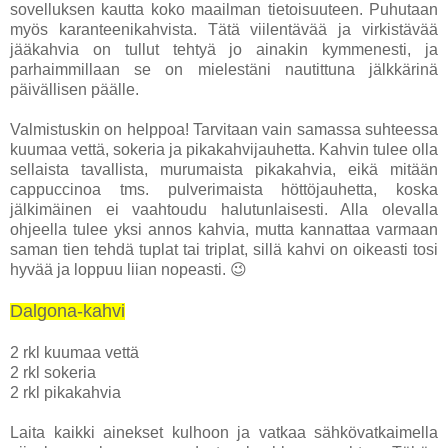
sovelluksen kautta koko maailman tietoisuuteen. Puhutaan
myös karanteenikahvista. Tätä viilentävää ja virkistävää
jääkahvia on tullut tehtyä jo ainakin kymmenesti, ja
parhaimmillaan se on mielestäni nautittuna jälkkärinä
päivällisen päälle.
Valmistuskin on helppoa! Tarvitaan vain samassa suhteessa
kuumaa vettä, sokeria ja pikakahvijauhetta. Kahvin tulee olla
sellaista tavallista, murumaista pikakahvia, eikä mitään
cappuccinoa tms. pulverimaista höttöjauhetta, koska
jälkimäinen ei vaahtoudu halutunlaisesti. Alla olevalla
ohjeella tulee yksi annos kahvia, mutta kannattaa varmaan
saman tien tehdä tuplat tai triplat, sillä kahvi on oikeasti tosi
hyvää ja loppuu liian nopeasti. 😉
Dalgona-kahvi
2 rkl kuumaa vettä
2 rkl sokeria
2 rkl pikakahvia
Laita kaikki ainekset kulhoon ja vatkaa sähkövatkaimella