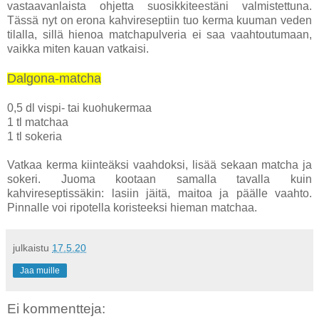
vastaavanlaista ohjetta suosikkiteestäni valmistettuna.
Tässä nyt on erona kahvireseptiin tuo kerma kuuman veden
tilalla, sillä hienoa matchapulveria ei saa vaahtoutumaan,
vaikka miten kauan vatkaisi.
Dalgona-matcha
0,5 dl vispi- tai kuohukermaa
1 tl matchaa
1 tl sokeria
Vatkaa kerma kiinteäksi vaahdoksi, lisää sekaan matcha ja
sokeri. Juoma kootaan samalla tavalla kuin
kahvireseptissäkin: lasiin jäitä, maitoa ja päälle vaahto.
Pinnalle voi ripotella koristeeksi hieman matchaa.
julkaistu
17.5.20
Jaa muille
Ei kommentteja: