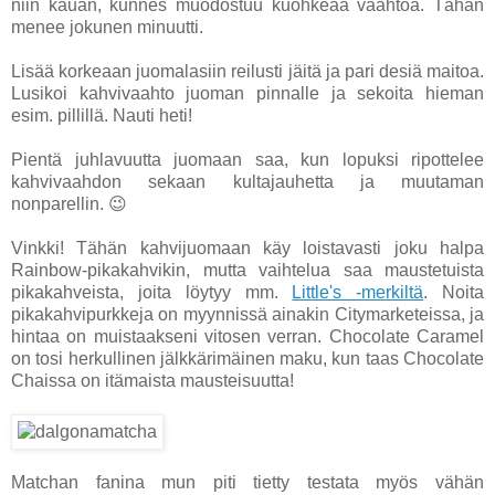
niin kauan, kunnes muodostuu kuohkeaa vaahtoa. Tähän
menee jokunen minuutti.
Lisää korkeaan juomalasiin reilusti jäitä ja pari desiä maitoa.
Lusikoi kahvivaahto juoman pinnalle ja sekoita hieman
esim. pillillä. Nauti heti!
Pientä juhlavuutta juomaan saa, kun lopuksi ripottelee
kahvivaahdon sekaan kultajauhetta ja muutaman
nonparellin. 😉
Vinkki! Tähän kahvijuomaan käy loistavasti joku halpa
Rainbow-pikakahvikin, mutta vaihtelua saa maustetuista
pikakahveista, joita löytyy mm.
Little's -merkiltä
. Noita
pikakahvipurkkeja on myynnissä ainakin Citymarketeissa, ja
hintaa on muistaakseni vitosen verran. Chocolate Caramel
on tosi herkullinen jälkkärimäinen maku, kun taas Chocolate
Chaissa on itämaista mausteisuutta!
Matchan fanina mun piti tietty testata myös vähän