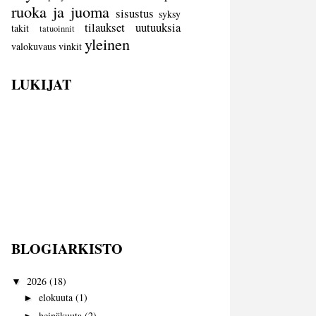
ruoka ja juoma
sisustus
syksy
tilaukset
uutuuksia
takit
tatuoinnit
yleinen
valokuvaus
vinkit
LUKIJAT
BLOGIARKISTO
2026
(18)
▼
elokuuta
(1)
►
heinäkuuta
(2)