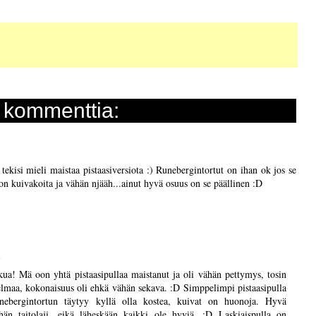
 kommenttia:
ekisi mieli maistaa pistaasiversiota :) Runebergintortut on ihan ok jos se
 on kuivakoita ja vähän njääh...ainut hyvä osuus on se päällinen :D
1
kua! Mä oon yhtä pistaasipullaa maistanut ja oli vähän pettymys, tosin
elmaa, kokonaisuus oli ehkä vähän sekava. :D Simppelimpi pistaasipulla
unebergintortun täytyy kyllä olla kostea, kuivat on huonoja. Hyvä
hän taitolaji, eikä läheskään kaikki ole hyviä. :D Laskiaispulla on