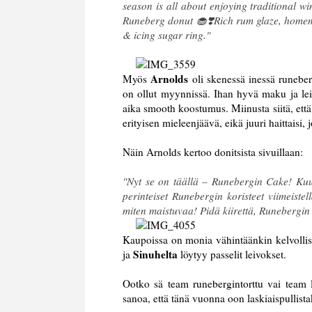
season is all about enjoying traditional win
Runeberg donut 🧁❣️Rich rum glaze, homem
& icing sugar ring."
Arnolds
Myös
oli skenessä inessä runebe
on ollut myynnissä. Ihan hyvä maku ja lei
aika smooth koostumus. Miinusta siitä, että
erityisen mieleenjäävä, eikä juuri haittaisi
Näin Arnolds kertoo donitsista sivuillaan:
"Nyt se on täällä – Runebergin Cake! Kuu
perinteiset Runebergin koristeet viimeist
miten maistuvaa! Pidä kiirettä, Runebergin
Kaupoissa on monia vähintäänkin kelvolli
Sinuhelta
ja
löytyy passelit leivokset.
Ootko sä team runebergintorttu vai team la
sanoa, että tänä vuonna oon laskiaispullis