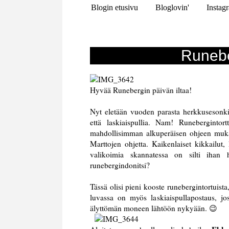
Blogin etusivu
Bloglovin'
Instag
Runebe
Hyvää Runebergin päivän iltaa!
Nyt eletään vuoden parasta herkkusesonki
että laskiaispullia. Nam! Runeberginto
mahdollisimman alkuperäisen ohjeen mukais
Marttojen ohjetta. Kaikenlaiset kikkailut,
valikoimia skannatessa on silti ihan h
runebergindonitsi?
Tässä olisi pieni kooste runebergintortuis
luvassa on myös laskiaispullapostaus, jo
älyttömän moneen lähtöön nykyään. 😉