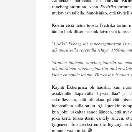
Ekbe
Aloitetaan parhaalla, eli kahvila
runebergintorttuna, vaan
Fredrika
-torttun
mukavasti tallella. Sanoisinko, että täydel
Koetin etsiä tietoa tuosta Fredrika-tortun n
tämän herkullisen sesonkileivoksen kanssa.
"
Lisäksi Ekberg toi runebergintortun Porv
alkuperäisellä reseptillä tehtyä, 1800-luvun
'Monien tuntema runebergintorttu on meil
alkuperäinen runebergintorttu on kuivakak
kuten ennenkin tehtiin. Hirvensarvisuolaa s
Käynti Ekbergissa oli hauska, kun nuori ja
asiakkaille iltapäivällä "hyvää iltaa" ja "
sekoillessaan, että oli ekaa päivää töis
hienostihan sulla sujuu. 😄 Jotenkin symp
kun joku uskaltaa sanoa ääneen, että nyt o
joka kerta töissä itseni esittely silleen, 
tyhjenee. Toistaiseksi en ole löytänyt sell
muuten vaan nolo. 😆