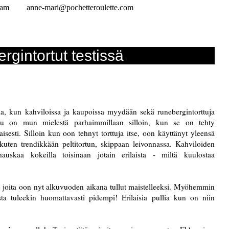
ram
anne-mari@pochetteroulette.com
rgintortut testissä
a, kun kahviloissa ja kaupoissa myydään sekä runebergintorttuja
rttu on mun mielestä parhaimmillaan silloin, kun se on tehty
esti. Silloin kun oon tehnyt torttuja itse, oon käyttänyt yleensä
 kuten trendikkään peltitortun, skippaan leivonnassa. Kahviloiden
auskaa kokeilla toisinaan jotain erilaista - miltä kuulostaa
ta, joita oon nyt alkuvuoden aikana tullut maistelleeksi. Myöhemmin
sta tuleekin huomattavasti pidempi! Erilaisia pullia kun on niin