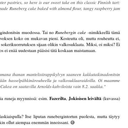
ter pastries, so here is our sweet take on this classic Finnish tart:
ade Runeberg cake baked with almond flour, tangy raspberry jam
rgindonitsin muodossa. Tai no
Runebergin cake
-nimikkeellä tämä
voksen koko on mukavan pieni. Kosteutta oli, mutta rouheutta ei,
 sokerikuorrutuksen sijaan olikin valkosuklaata. Miksi, oi miksi? Ei
, jos ei enää uudestaan pääsisi tätä koskaan maistamaan.
mana ihanan mantelisiirappikylvyn saaneen kakkutaikinadonitsin
ellään hasselpähkinärouheella ja valkosuklaaraidoilla. Oi maamme
 Cakea on saatavilla Arnolds-kahviloista vain 8.2. saakka."
Fazerilta
Jokioisen leivältä
sia runeja myynnissä: esim.
,
(kuvassa)
skiaispulla? Itse liputan runebergintortun puolesta, mutta täytyy
takin ollut aiempaa enemmän innoissani. 😅