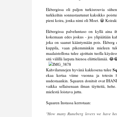
Ekbergissa oli paljon turkisrouvia siih
turkkeihin sonnustautunut kaksikko poistui
pieni koira, jonka nimi oli Moet. 😀 Koirakin
Ekbergissa palveluntaso on kyllä aina ih
kokemaan edes joskus - jos ylipäätään kah
joka on saanut kääntymään pois. Ekberg 
kuppila, vaan pikemminkin mieleen tu
maalaistollona tulee ajoittain tuolla käydes
sitä välillä larpata hienoa eliittielämää. 😂
Sq
Kahvilarunejen hyvänä kakkosena tulee
ekaa kertaa viime vuonna ja totesin her
uudestaankin. Squaren donitsit ovat IHANIA
vaikka sellaisenaan ilman täytteitä, heh
mielestä loistava juttu.
Squaren Instassa kerrotaan:
"How many Runeberg lovers we have he