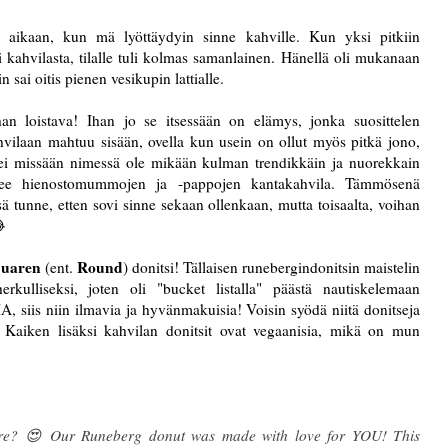
en aikaan, kun mä lyöttäydyin sinne kahville. Kun yksi pitkiin
 kahvilasta, tilalle tuli kolmas samanlainen. Hänellä oli mukanaan
 sai oitis pienen vesikupin lattialle.
an loistava! Ihan jo se itsessään on elämys, jonka suosittelen
vilaan mahtuu sisään, ovella kun usein on ollut myös pitkä jono,
ei missään nimessä ole mikään kulman trendikkäin ja nuorekkain
lee hienostomummojen ja -pappojen kantakahvila. Tämmösenä
sä tunne, etten sovi sinne sekaan ollenkaan, mutta toisaalta, voihan
😂
uaren
Round
(ent.
) donitsi! Tällaisen runebergindonitsin maistelin
kulliseksi, joten oli "bucket listalla" päästä nautiskelemaan
, siis niin ilmavia ja hyvänmakuisia! Voisin syödä niitä donitseja
e. Kaiken lisäksi kahvilan donitsit ovat vegaanisia, mikä on mun
re? 😍 Our Runeberg donut was made with love for YOU! This