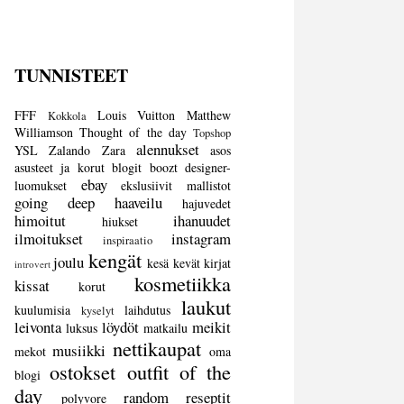
TUNNISTEET
FFF
Louis Vuitton
Matthew
Kokkola
Williamson
Thought of the day
Topshop
alennukset
YSL
Zalando
Zara
asos
asusteet ja korut
blogit
boozt
designer-
ebay
luomukset
ekslusiivit mallistot
going deep
haaveilu
hajuvedet
himoitut
ihanuudet
hiukset
ilmoitukset
instagram
inspiraatio
kengät
joulu
kesä
kevät
kirjat
introvert
kosmetiikka
kissat
korut
laukut
kuulumisia
laihdutus
kyselyt
leivonta
löydöt
meikit
luksus
matkailu
nettikaupat
musiikki
mekot
oma
ostokset
outfit of the
blogi
day
random
reseptit
polyvore