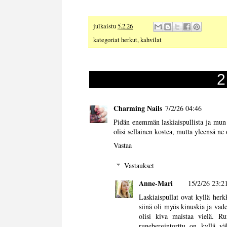
julkaistu
5.2.26
kategoriat
herkut
,
kahvilat
2
Charming Nails
7/2/26 04:46
Pidän enemmän laskiaispullista ja mun t
olisi sellainen kostea, mutta yleensä ne
Vastaa
Vastaukset
Anne-Mari
15/2/26 23:2
Laskiaispullat ovat kyllä herk
siinä oli myös kinuskia ja vad
olisi kiva maistaa vielä. R
runebergintorttu on kyllä vä