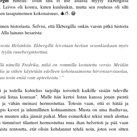
rgin
runella! Tosin tätä ei itse asiassa myyty Ekbergissa
a. Leivos oli kostea, kuten kuuluukin, mutta sen rouheus oli silti
lisen tasapainoinen kokonaisuus, 🎄/5. 😁
imen historiasta. Selvisi, että Ekbergilla onkin varsin pitkä historia
 Alla lainaus
hesarista
:
oosta Helsinkiin. Ekbergillä leivotaan herkun sesonkiaikaan myös
 tyylin runebergintorttua.
lä nimellä Fredrika, mikä on rommilla kostutettu versio. Meidän
ku ja siihen käytetään edelleen kohotusaineena hirvensarvisuolaa,
aa tosin enää vain apteekeista.'
"
 todella kohtelias tarjoilija toivotteli kaikille sisään tuleville
tästä listaa kouraan". Mulle hän kertoi listan kanssa jotain pientä
sä ja vähän meinasi hermostuttaa. Totesin vaan, että ei hätää ja
pis kaveri ja inhimillinen kohtaaminen. Musta on aina ihailtavaa,
n muuten aika jännät paikat. Mun esimerkiksi tekisi mieli aloittaa
että tämmöset tilanteet hermostuttaa mua ihan helvetisti ja pää vaan
aista rentoutta, etät olisin kehdannut tehdä noin, joten oon sitten