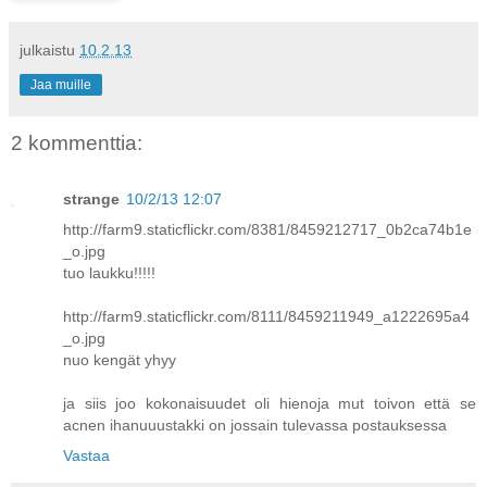
julkaistu
10.2.13
Jaa muille
2 kommenttia:
strange
10/2/13 12:07
http://farm9.staticflickr.com/8381/8459212717_0b2ca74b1e
_o.jpg
tuo laukku!!!!!
http://farm9.staticflickr.com/8111/8459211949_a1222695a4
_o.jpg
nuo kengät yhyy
ja siis joo kokonaisuudet oli hienoja mut toivon että se
acnen ihanuuustakki on jossain tulevassa postauksessa
Vastaa