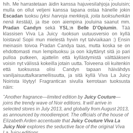
hih. Me harrastetaan äidin kanssa hajuvesilahjoja jouluisin;
mulla on ollut veljeni kanssa tapana ostaa hänelle jokin
Escadan
tuoksu
(yksi harvoja merkkejä, joita tuoksuherkän
nenä kestää)
, ja itse oon aiempina jouluina saanut mm.
Pradan Candyn
sekä
YSL:n Belle D'Opiumin
. Tää
klassisen Viva La Juicy -tuoksun uutuusversio on kyllä
loistava! Sopii mun mielestä hyvin nyt talviaikaan :) Ensin
meinasin toivoa Pradan Candya taas, mutta koska se on
ehdottomasti mun lempituoksu ja oon käyttänyt sitä jo pari
pulloa putkeen, ajattelin että kyllästymistä välttääkseni
voisin nyt välissä kokeilla jotain uutta. Toiveena oli kuitenkin
että tuoksussa olisi Candyn tapaan häivähdys
vaniljaisuutta/karamellisuutta, ja sitä kyllä Viva La Juicy
Noirista löytyy! Fragrantican sivulla kerrotaan tuoksusta
näin:
"Another fragrance—limited edition by
Juicy Couture
—
joins the trendy wave of Noir editions. It will arrive in
selected stores in July 2013, and globally from August 2013,
as announced by moodiereport. The officials of the house of
Elizabeth Arden accentuate that
Juicy Couture
Viva La
Juicy Noir
explores the seductive face of the original Viva
La Juicy editions.