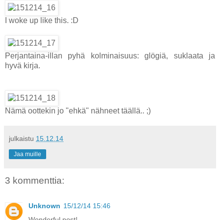
I woke up like this. :D
Perjantaina-illan pyhä kolminaisuus: glögiä, suklaata ja
hyvä kirja.
Nämä oottekin jo "ehkä" nähneet täällä.. ;)
julkaistu
15.12.14
Jaa muille
3 kommenttia:
Unknown
15/12/14 15:46
Wonderful post!