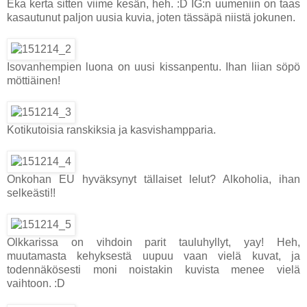
Eka kerta sitten viime kesän, heh. :D IG:n uumeniin on taas
kasautunut paljon uusia kuvia, joten tässäpä niistä jokunen.
Isovanhempien luona on uusi kissanpentu. Ihan liian söpö
möttiäinen!
Kotikutoisia ranskiksia ja kasvishampparia.
Onkohan EU hyväksynyt tällaiset lelut? Alkoholia, ihan
selkeästi!!
Olkkarissa on vihdoin parit tauluhyllyt, yay! Heh,
muutamasta kehyksestä uupuu vaan vielä kuvat, ja
todennäkösesti moni noistakin kuvista menee vielä
vaihtoon. :D