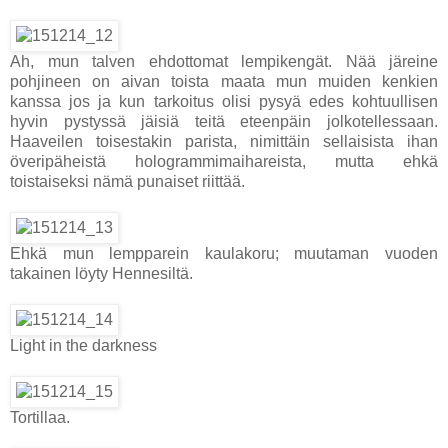
Ah, mun talven ehdottomat lempikengät. Nää järeine
pohjineen on aivan toista maata mun muiden kenkien
kanssa jos ja kun tarkoitus olisi pysyä edes kohtuullisen
hyvin pystyssä jäisiä teitä eteenpäin jolkotellessaan.
Haaveilen toisestakin parista, nimittäin sellaisista ihan
överipäheistä hologrammimaihareista, mutta ehkä
toistaiseksi nämä punaiset riittää.
Ehkä mun lempparein kaulakoru; muutaman vuoden
takainen löyty Hennesiltä.
Light in the darkness
Tortillaa.