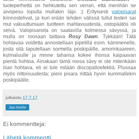
tuoteperhettä on hehkutettu sen verran, että menihän se
aivopesu lopulta mullakin läpi. ;) Erityisesti
valopisarat
kiinnostelivat, ja kun erään lehden välissä tullut testeri sai
mut vakuuttumaan tuotteen mahtavuudesta, ostopäätös oli
selvä. Valopisaroita on saatavilla kolmessa sävyssä, ja
mulla on roosaan taittava
Rosy Dawn
. Tykkään! Tätä
hohtavaa voidetta annostellaan pipetillä esim. kämmenelle,
josta sitä taputellaan sormella poskipäille, amorinkaareen,
kulmaluulle ja minne tahansa kokee ihonsa kaipaavan
pientä hohtoa. Ainakaan tämä roosa sävy ei ole mitenkään
liian hohtava, eli ei tule mitään discopalloefektiä. Plussaa
myös riittoisuudesta; pieni pisara riittää hyvin kummallekin
poskipäälle.
julkaistu
17.7.17
Jaa muille
Ei kommentteja:
Lähetä kommentti