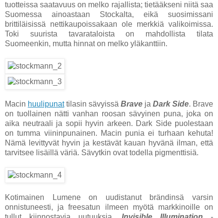
tuotteissa saatavuus on melko rajallista; tietääkseni niitä saa
Suomessa ainoastaan Stockalta, eikä suosimissani
brittiläisissä nettikaupoissakaan ole merkkiä valikoimissa.
Toki suurista tavarataloista on mahdollista tilata
Suomeenkin, mutta hinnat on melko yläkanttiin.
Macin
huulipunat
tilasin sävyissä
Brave
ja
Dark Side
. Brave
on tuollainen nätti vanhan roosan sävyinen puna, joka on
aika neutraali ja sopii hyvin arkeen. Dark Side puolestaan
on tumma viininpunainen. Macin punia ei turhaan kehuta!
Nämä levittyvät hyvin ja kestävät kauan hyvänä ilman, että
tarvitsee lisäillä väriä. Sävytkin ovat todella pigmenttisiä.
Kotimainen Lumene on uudistanut brändinsä varsin
onnistuneesti, ja freesatun ilmeen myötä markkinoille on
tullut kiinnostavia uutuuksia.
Invisible Illumination
-