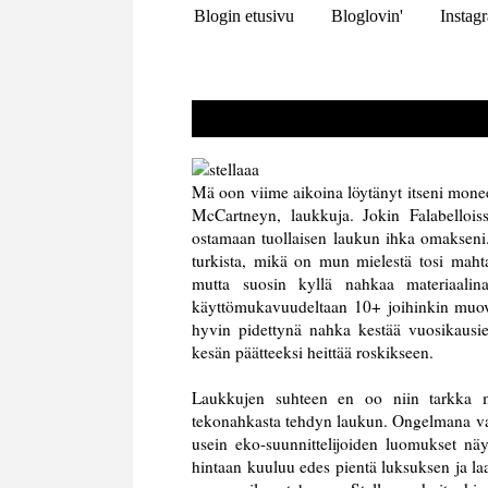
Blogin etusivu
Bloglovin'
Instag
Mä oon viime aikoina löytänyt itseni monee
McCartneyn, laukkuja. Jokin Falabelloiss
ostamaan tuollaisen laukun ihka omakseni. 
turkista, mikä on mun mielestä tosi mahtav
mutta suosin kyllä nahkaa materiaalin
käyttömukavuudeltaan 10+ joihinkin muovist
hyvin pidettynä nahka kestää vuosikausie
kesän päätteeksi heittää roskikseen.
Laukkujen suhteen en oo niin tarkka ma
tekonahkasta tehdyn laukun. Ongelmana va
usein eko-suunnittelijoiden luomukset näy
hintaan kuuluu edes pientä luksuksen ja laa