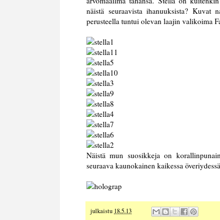
arvomaailma tahansa. Stella on kuitenkin
näistä seuraavista ihanuuksista? Kuvat n
perusteella tuntui olevan laajin valikoima F
Näistä mun suosikkeja on korallinpunain
seuraava kaunokainen kaikessa överiydess
julkaistu
18.5.13