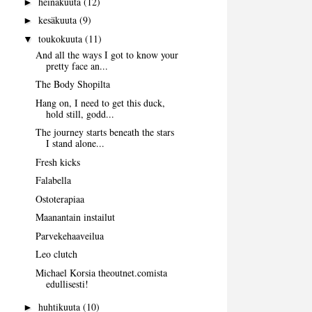
heinäkuuta
(12)
►
kesäkuuta
(9)
►
toukokuuta
(11)
▼
And all the ways I got to know your
pretty face an...
The Body Shopilta
Hang on, I need to get this duck,
hold still, godd...
The journey starts beneath the stars
I stand alone...
Fresh kicks
Falabella
Ostoterapiaa
Maanantain instailut
Parvekehaaveilua
Leo clutch
Michael Korsia theoutnet.comista
edullisesti!
huhtikuuta
(10)
►