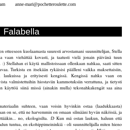
ram
anne-mari@pochetteroulette.com
Falabella
n otteeseen kuolaamasta suuresti arvostamani suunnittelijan, Stella
a vaan viehättää kovasti, ja taatusti vielä jonain päivänä tuun
:) Stellahan ei käytä mallistoissaan ollenkaan nahkaa, saati sitten
aa. Turkista en itsekään rykäisisi päälleni vaikka maksettaisiin,
a laukuissa ja erityisesti kengissä. Kengissä nahka vaan on
a valmistettuihin hiostaviin kammotuksiin verrattuna, ja tietysti
n käyttöä siinä missä (ainakin mulla) tekonahkakengät saa aina
teriaalin suhteen, vaan voisin hyvinkin ostaa (laadukkaasta)
an on se, että ne harvemmin on omaan silmääni hyvän näköisiä, ja
ttääkin... no, ekologisilta. :D Kun mä ostan laukun, haluun että
dun tuntua, en ekohippimeininkiä - oli suunnittelijalla miten hieno