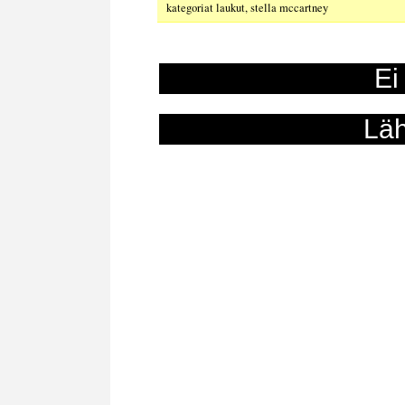
kategoriat
laukut
,
stella mccartney
Ei
Läh