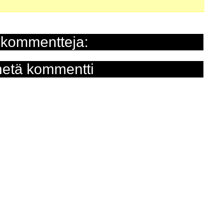
 kommentteja:
etä kommentti