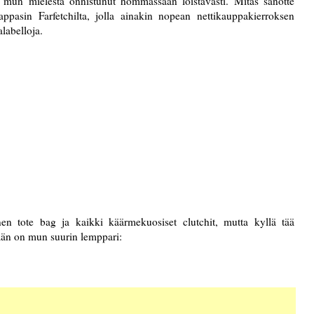
 mun mielestä onnistunut hommassaan loistavasti. Mitäs sanotte
appasin Farfetchilta, jolla ainakin nopean nettikauppakierroksen
alabelloja.
en tote bag ja kaikki käärmekuosiset clutchit, mutta kyllä tää
ään on mun suurin lemppari: