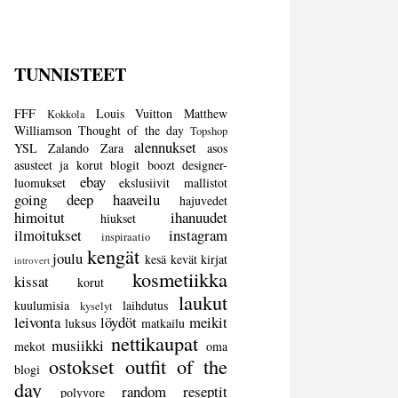
TUNNISTEET
FFF
Louis Vuitton
Matthew
Kokkola
Williamson
Thought of the day
Topshop
alennukset
YSL
Zalando
Zara
asos
asusteet ja korut
blogit
boozt
designer-
ebay
luomukset
ekslusiivit mallistot
going deep
haaveilu
hajuvedet
himoitut
ihanuudet
hiukset
ilmoitukset
instagram
inspiraatio
kengät
joulu
kesä
kevät
kirjat
introvert
kosmetiikka
kissat
korut
laukut
kuulumisia
laihdutus
kyselyt
leivonta
löydöt
meikit
luksus
matkailu
nettikaupat
musiikki
mekot
oma
ostokset
outfit of the
blogi
day
random
reseptit
polyvore