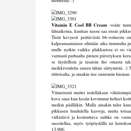
tuotteesta! :)
Vitamin E Cool BB Cream
-voide tuntu
lähiaikoina, kunhan nassu saa ensin pikku
Tästä kevyesti peittävästä bb-voiteesta o
kalpeanaamaisen silmään aika tummalta purki
mulle nytkin vaikka plakkarissa ei oo vie
varmasti parhaalta pienen päivetyksen ker
se täydellisin ja tasaisin iho omasta ta
meikkivoidetta ennen tähän siirtymistä. :) 
riittoisalta, ja ainakin itse onnistuin hiem
Viimeisenä muttei todellakaan vähäisimp
kova sana kun kesän kovimmat helteet koitta
meikin päälläkin. Mulla ainakin tulee kuum
pikkusen huuhdella kasvoja, mutta toisaa
virkistävä ja kosteuttava suihke on varmas
suositellaa, myös työpöydällä tai lentoko
13,90€.