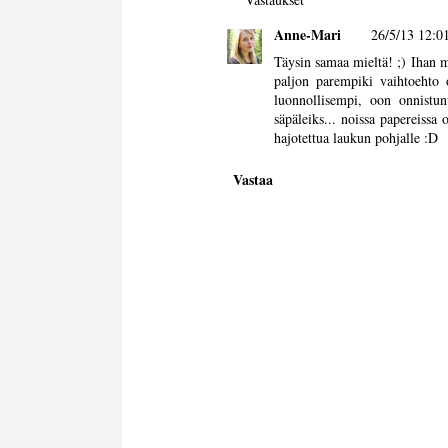
Anne-Mari
26/5/13 12:0
Täysin samaa mieltä! ;) Ihan m
paljon parempiki vaihtoehto o
luonnollisempi, oon onnistun
säpäleiks... noissa papereissa o
hajotettua laukun pohjalle :D
Vastaa