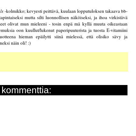
ls
-kolmikko; kevyesti peittävä, kuulaan lopputuloksen takaava bb-
apintaiseksi mutta silti luonnollisen näköiseksi, ja ihoa virkistävä
teet olivat mun mieleeni - tosin enpä mä kyllä muuta oikeastaan
emuksia oon kuullut/lukenut paperipuuterista ja tuosta E-vitamiini
uotteena hieman epäilytti siinä mielessä, että olisiko sävy ja
ksi näin oli! :)
 kommenttia: