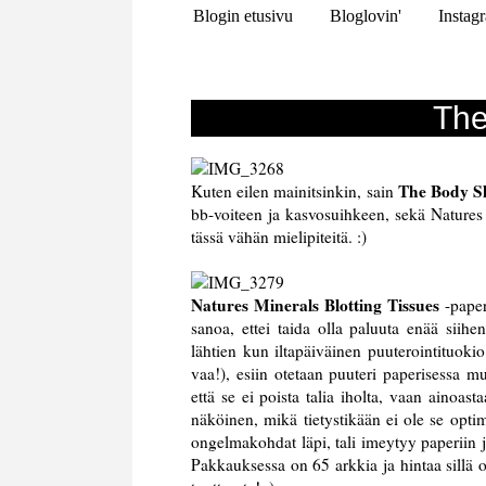
Blogin etusivu
Bloglovin'
Instag
The
The Body Sh
Kuten eilen mainitsinkin, sain
bb-voiteen ja kasvosuihkeen, sekä Natures M
tässä vähän mielipiteitä. :)
Natures Minerals Blotting Tissues
-paper
sanoa, ettei taida olla paluuta enää siihe
lähtien kun iltapäiväinen puuterointituokio
vaa!), esiin otetaan puuteri paperisessa m
että se ei poista talia iholta, vaan ainoa
näköinen, mikä tietystikään ei ole se optim
ongelmakohdat läpi, tali imeytyy paperiin 
Pakkauksessa on 65 arkkia ja hintaa sillä o