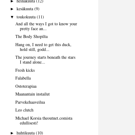
heinäkuuta
(12)
►
kesäkuuta
(9)
►
toukokuuta
(11)
▼
And all the ways I got to know your
pretty face an...
The Body Shopilta
Hang on, I need to get this duck,
hold still, godd...
The journey starts beneath the stars
I stand alone...
Fresh kicks
Falabella
Ostoterapiaa
Maanantain instailut
Parvekehaaveilua
Leo clutch
Michael Korsia theoutnet.comista
edullisesti!
huhtikuuta
(10)
►