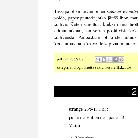
Tässäpä olikin aikamoinen
summer essentia
voide, paperipuuterit jotka jättää ihon matt
suihke. Kuten sanottua, kaikki nämä tuot
odottanutkaan, sen verran positiivisia kok
suihkeesta. Ainoastaan bb-voide uutuust
koostumus mun kasvoille sopivat, mutta onne
julkaistu
25.5.13
kategoriat
blogin kautta saatu
,
kosmetiikka
,
tbs
2
strange
26/5/13 11:35
puuteripaperit on ihan parhaita!
Vastaa
Vastaukset