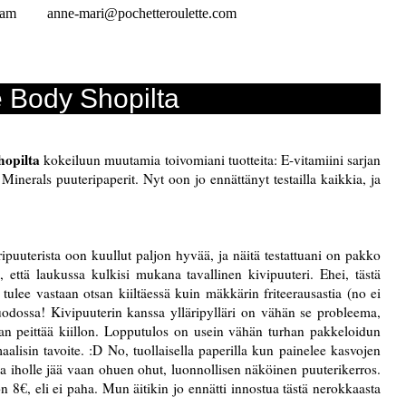
ram
anne-mari@pochetteroulette.com
 Body Shopilta
opilta
kokeiluun muutamia toivomiani tuotteita: E-vitamiini sarjan
inerals puuteripaperit. Nyt oon jo ennättänyt testailla kaikkia, ja
ipuuterista oon kuullut paljon hyvää, ja näitä testattuani on pakko
n, että laukussa kulkisi mukana tavallinen kivipuuteri. Ehei, tästä
 tulee vastaan otsan kiiltäessä kuin mäkkärin friteerausastia (no ei
uodossa! Kivipuuterin kanssa ylläripylläri on vähän se probleema,
staan peittää kiillon. Lopputulos on usein vähän turhan pakkeloidun
aalisin tavoite. :D No, tuollaisella paperilla kun painelee kasvojen
ja iholle jää vaan ohuen ohut, luonnollisen näköinen puuterikerros.
n 8€, eli ei paha. Mun äitikin jo ennätti innostua tästä nerokkaasta