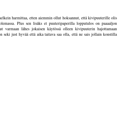
1
elkein harmittaa, etten aiemmin ollut hoksannut, että kivipuuterille olis
lemassa. Plus sen lisäks et puuteripaperilla lopputulos on paaaaljon
ut varmaan lähes jokaisen käytössä olleen kivipuuterin hajottamaan
n seki just hyvää että aika taitava saa olla, että ne sais jollain konstilla