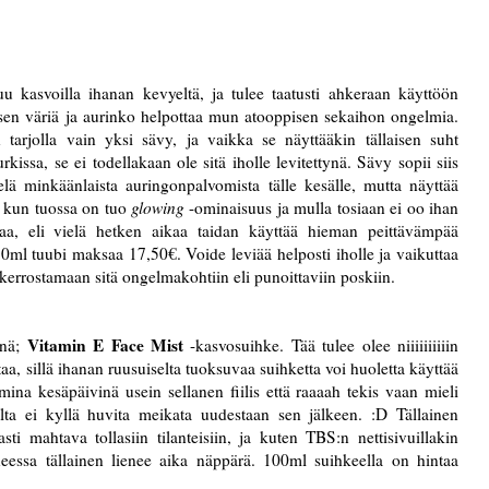
u kasvoilla ihanan kevyeltä, ja tulee taatusti ahkeraan käyttöön
sen väriä ja aurinko helpottaa mun atooppisen sekaihon ongelmia.
n tarjolla vain yksi sävy, ja vaikka se näyttääkin tällaisen suht
ssa, se ei todellakaan ole sitä iholle levitettynä. Sävy sopii siis
lä minkäänlaista auringonpalvomista tälle kesälle, mutta näyttää
a kun tuossa on tuo
glowing
-ominaisuus ja mulla tosiaan ei oo ihan
kaa, eli vielä hetken aikaa taidan käyttää hieman peittävämpää
50ml tuubi maksaa 17,50€. Voide leviää helposti iholle ja vaikuttaa
an kerrostamaan sitä ongelmakohtiin eli punoittaviin poskiin.
Vitamin E Face Mist
änä;
-kasvosuihke. Tää tulee olee niiiiiiiiiin
a, sillä ihanan ruusuiselta tuoksuvaa suihketta voi huoletta käyttää
ina kesäpäivinä usein sellanen fiilis että raaaah tekis vaan mieli
lta ei kyllä huvita meikata uudestaan sen jälkeen. :D Tällainen
ti mahtava tollasiin tilanteisiin, ja kuten TBS:n nettisivuillakin
neessa tällainen lienee aika näppärä. 100ml suihkeella on hintaa