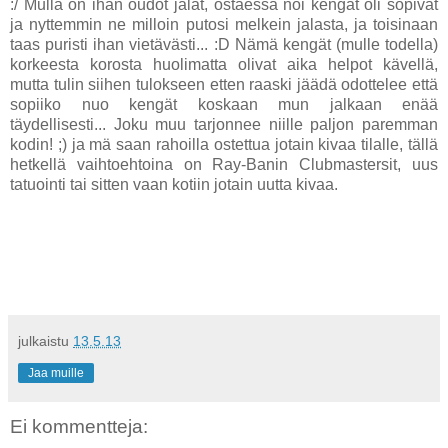
:/ Mulla on ihan oudot jalat, ostaessa noi kengät oli sopivat
ja nyttemmin ne milloin putosi melkein jalasta, ja toisinaan
taas puristi ihan vietävästi... :D Nämä kengät (mulle todella)
korkeesta korosta huolimatta olivat aika helpot kävellä,
mutta tulin siihen tulokseen etten raaski jäädä odottelee että
sopiiko nuo kengät koskaan mun jalkaan enää
täydellisesti... Joku muu tarjonnee niille paljon paremman
kodin! ;) ja mä saan rahoilla ostettua jotain kivaa tilalle, tällä
hetkellä vaihtoehtoina on Ray-Banin Clubmastersit, uus
tatuointi tai sitten vaan kotiin jotain uutta kivaa.
julkaistu
13.5.13
Jaa muille
Ei kommentteja: