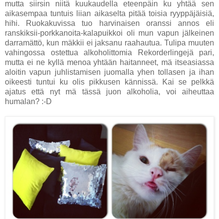
mutta siirsin niitä kuukaudella eteenpäin ku yhtää sen
aikasempaa tuntuis liian aikaselta pitää toisia ryyppäjäisiä,
hihi. Ruokakuvissa tuo harvinaisen oranssi annos eli
ranskiksii-porkkanoita-kalapuikkoi oli mun vapun jälkeinen
darramättö, kun mäkkii ei jaksanu raahautua. Tulipa muuten
vahingossa ostettua alkoholittomia Rekorderlingejä pari,
mutta ei ne kyllä menoa yhtään haitanneet, mä itseasiassa
aloitin vapun juhlistamisen juomalla yhen tollasen ja ihan
oikeesti tuntui ku olis pikkusen kännissä. Kai se pelkkä
ajatus että nyt mä tässä juon alkoholia, voi aiheuttaa
humalan? :-D