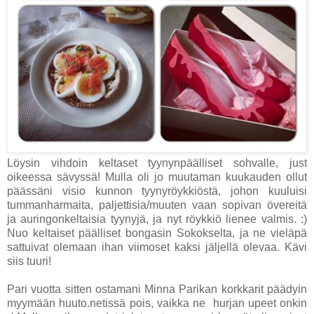
Löysin vihdoin keltaset tyynynpäälliset sohvalle, just
oikeessa sävyssä! Mulla oli jo muutaman kuukauden ollut
päässäni visio kunnon tyynyröykkiöstä, johon kuuluisi
tummanharmaita, paljettisia/muuten vaan sopivan övereitä
ja auringonkeltaisia tyynyjä, ja nyt röykkiö lienee valmis. :)
Nuo keltaiset päälliset bongasin Sokokselta, ja ne vieläpä
sattuivat olemaan ihan viimoset kaksi jäljellä olevaa. Kävi
siis tuuri!
Pari vuotta sitten ostamani Minna Parikan korkkarit päädyin
myymään huuto.netissä pois, vaikka ne hurjan upeet onkin