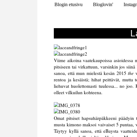
Blogin etusivu
Bloglovin'
Instag
L
Viime aikoina vaatekaupoissa asioidessa 
pitsiseen tai virkattuun, varsinkin jos si
sanoa, että mun mielestä kesän 2015
the
v
rentoa ja kesäistä; hihat peittävät, mutta
liehuvat huolettomasti tuulessa... no joo.
olleet vilkuilun kohteena.
Omat pitsiset hapsuhärpäkkeeni päädyin t
musta kimono maksoi vaivaiset 5 puntaa, va
Täytyy kyllä sanoa, että eBaysta vaatteide