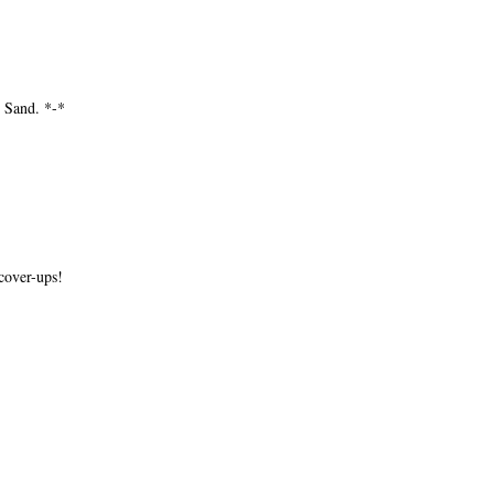
* Sand. *-*
 cover-ups!