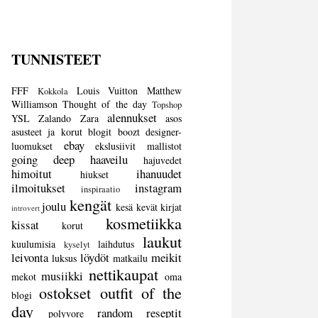
TUNNISTEET
FFF
Louis Vuitton
Matthew
Kokkola
Williamson
Thought of the day
Topshop
alennukset
YSL
Zalando
Zara
asos
asusteet ja korut
blogit
boozt
designer-
ebay
luomukset
ekslusiivit mallistot
going deep
haaveilu
hajuvedet
himoitut
ihanuudet
hiukset
ilmoitukset
instagram
inspiraatio
kengät
joulu
kesä
kevät
kirjat
introvert
kosmetiikka
kissat
korut
laukut
kuulumisia
laihdutus
kyselyt
leivonta
löydöt
meikit
luksus
matkailu
nettikaupat
musiikki
mekot
oma
ostokset
outfit of the
blogi
day
random
reseptit
polyvore