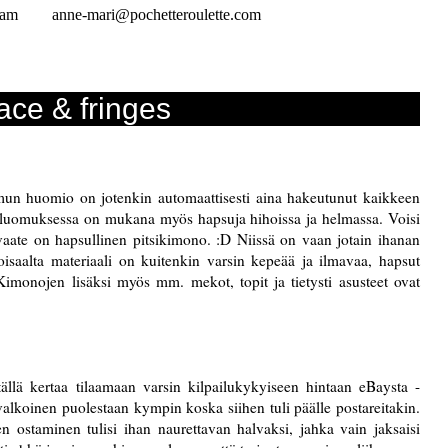
ram
anne-mari@pochetteroulette.com
ace & fringes
mun huomio on jotenkin automaattisesti aina hakeutunut kaikkeen
inä luomuksessa on mukana myös hapsuja hihoissa ja helmassa. Voisi
aate on hapsullinen pitsikimono. :D Niissä on vaan jotain ihanan
 toisaalta materiaali on kuitenkin varsin kepeää ja ilmavaa, hapsut
 Kimonojen lisäksi myös mm. mekot, topit ja tietysti asusteet ovat
ällä kertaa tilaamaan varsin kilpailukykyiseen hintaan eBaysta -
lkoinen puolestaan kympin koska siihen tuli päälle postareitakin.
n ostaminen tulisi ihan naurettavan halvaksi, jahka vain jaksaisi