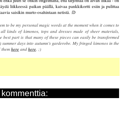
i ehkä juuri se onkin ongelmana, että tarjontaa on aivan liikaa - on
ydä liikkeessä paikan päällä, kaivaa pankkikortti esiin ja pulittaa
avia saisikin murto-osahintaan netistä. :D
seem to be my personal magic words at the moment when it comes to
 all kinds of kimonos, tops and dresses made of sheer materials,
The best part is that many of these pieces can easily be transformed
...) summer days into autumn's garderobe. My fringed kimonos in the
nd them
here
and
here
. ;)
 kommenttia: