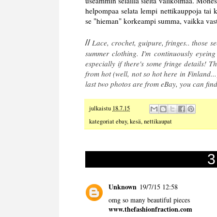
useammin selailla sieltä valikoimaa. Monest
helpompaa selata lempi nettikauppoja tai kä
se "hieman" korkeampi summa, vaikka vasta
//
Lace, crochet, guipure, fringes.. those 
summer clothing. I'm continuously eyeing
especially if there's some fringe details! 
from hot (well, not so hot here in Finland
last two photos are from eBay, you can fi
julkaistu
18.7.15
kategoriat
ebay
,
kesä
,
nettikaupat
3
Unknown
19/7/15 12:58
omg so many beautiful pieces
www.thefashionfraction.com