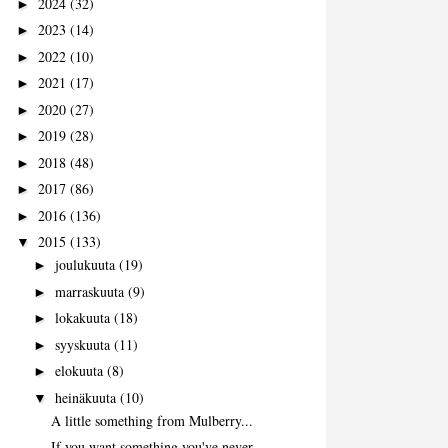
2024
(32)
►
2023
(14)
►
2022
(10)
►
2021
(17)
►
2020
(27)
►
2019
(28)
►
2018
(48)
►
2017
(86)
►
2016
(136)
►
2015
(133)
▼
joulukuuta
(19)
►
marraskuuta
(9)
►
lokakuuta
(18)
►
syyskuuta
(11)
►
elokuuta
(8)
►
heinäkuuta
(10)
▼
A little something from Mulberry...
If you want something you've never