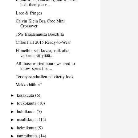
had, then you'v...
Lace & fringes
Calvin Klein Bea Croc Mini
Crossover
15% lisäalennusta Booztilla
Chloé Fall 2015 Ready-to-Wear
Filmeihin sait kuvaa, vaik aika
vaikeeta säilyttää...
All those wasted hours we used to
know, spent the ...
Terveyssandaalien päivitetty look
Mekko häihin?
kesäkuuta
(6)
►
toukokuuta
(10)
►
huhtikuuta
(7)
►
maaliskuuta
(12)
►
helmikuuta
(9)
►
tammikuuta
(14)
►