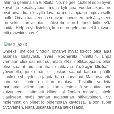
lähinnä geelimäisiä tuotteita. No, ne geelituotteet sopii hyvin
kevät- ja kesäkäyttöön, mutta kylmänä vuodenaikana ne
ovat aivan liian kevyttä tavaraa mun atopiaan taipuvaiselle
iholle. Oman haasteensa sopivan ihovoiteen metsästykseen
tuo sekin, kun atopian lisäksi ihoni on helposti kiiltelevää
sorttia. Helppo yhdistelmä, kun on ongelmana sekä kuivuus
että rasvoittuvuus. ;)
Onneksi nyt oon vihdoin löytänyt hyvät tökötit jotka ajaa
asiansa loistavasti,
Yves Rocherilta
nimittäin. Enpä
varmaan olisi osannut suunnata YR:n nettikauppaan, ellen
olisi saanut äidiltäni ihan mahtavaa
Anti-age Global
-
yövoidetta, jonka hän oli joskus saanut kaupan päälle
tilauksen yhteydessä ja jota hän ei tarvinnut. Mahtavaa että
sain sen, tuote on ihan mahtava! Testailin voidetta
muutaman viikon ajan, ja kun totesin että se auttaa ihon
kuivuuteen lisäämättä kiiltoa tai finnien määrää, laitoin
tilaukseen myös saman tuotesarjan päivävoiteen. Nyt
molemmat on olleet jo pidempään käytössä, ja oon super
tyytyväinen. Näitä uskaltaa ostaa jatkossakin.