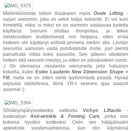
Mielenkiinnosta laitoin tilaukseen myös
Ovale Lifting
-
sarjan seerumin, joka on sekin kelpo keksintö. Ei voi kuin
ihmetellä, miksi oi miksi en oo aiemmin vastaavaa tuotetta
käyttänyt. Seerumi silottaa ihonpintaa, ja tekee
meikkivoiteen levittämisestä niin helppoa, etten enää
hetkeen ole käyttänyt erillistä primeria meikin alla. Levitän
seerumia aamuisin vasta puhdistetulle iholle, pari pientä
painallusta riittää koko kasvoille. Sen jälkeen odottelen
hetken että seerumi imeytyy, ja sitten on päivävoiteen vuoro.
:) On olemassa muutamia seerumeita joita haluaisin
kokeilla, kuten
Estée Lauderin
New Dimension Shape +
Fill
, mutta ne on sitten sieltä tyyriimmästä päästä. Hyvää
tarjousta odotellessa, tämä YR:n seerumi ajaa taatusti
asiansa! :)
Silmänympärysvoiteeksi valikoitui
Vichyn
Liftactiv
-
tuotesarjan
Anti-wrinkle & Firming Care
, jonka oon
kokenut hyväksi tuotteeksi. Ostin sen hätäpäissäni
apteekista vuodenvaihteessa, kun olin käymässä