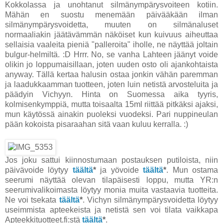
Kokkolassa ja unohtanut silmänympärysvoiteen kotiin.
Mähän en suostu menemään päivääkään ilman
silmänympärysvoidetta, muuten on silmänaluset
normaaliakin jäätävämmän näköiset kun kuivuus aiheuttaa
sellaisia vaaleita pieniä "palleroita" iholle, ne näyttää joltain
bulgur-helmiltä. :D Hrrr. No, se vanha Lahteen jäänyt voide
olikin jo loppumaisillaan, joten uuden osto oli ajankohtaista
anyway. Tällä kertaa halusin ostaa jonkin vähän paremman
ja laadukkaamman tuotteen, joten luin netistä arvosteluita ja
päädyin Vichyyn. Hinta on Suomessa aika tyyris,
kolmisenkymppiä, mutta toisaalta 15ml riittää pitkäksi ajaksi,
mun käytössä ainakin puoleksi vuodeksi. Pari nuppineulan
pään kokoista pisaraahan sitä vaan kuluu kerralla. :)
Jos joku sattui kiinnostumaan postauksen putiloista, niin
päivävoide löytyy
täältä
*
ja yövoide
täältä
*
. Mun ostama
seerumi näyttää olevan tilapäisesti loppu, mutta YR:n
seerumivalikoimasta löytyy monia muita vastaavia tuotteita.
Ne voi tsekata
täältä
*
. Vichyn silmänympärysvoidetta löytyy
useimmista apteekeista ja netistä sen voi tilata vaikkapa
Apteekkituotteet.fi:stä
täältä
*
.