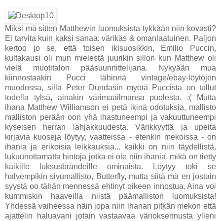
Miksi mä sitten Matthewin luomuksista tykkään niin kovasti?
Ei tarvita kuin kaksi sanaa: värikäs & omanlaatuinen. Paljon
kertoo jo se, että toisen ikisuosikkin, Emilio Puccin,
kultakausi oli mun mielestä juurikin sillon kun Matthew oli
vielä muotitalon pääsuunnittelijana. Nykyään mua
kiinnostaakin Pucci lähinnä vintage/ebay-löytöjen
muodossa, sillä Peter Dundasin myötä Puccista on tullut
todella tylsä, ainakin värimaailmansa puolesta. :( Mutta
ihana Matthew Williamson ei petä ikinä odotuksia, mallisto
malliston perään oon yhä ihastuneempi ja vakuuttuneempi
kyseisen herran lahjakkuudesta. Värikkyyttä ja upeita
kirjavia kuoseja löytyy, vaatteissa - etenkin mekoissa - on
ihania ja erikoisia leikkauksia... kaikki on niin täydellistä,
lukuunottamatta hintoja jotka ei ole niin ihania, mikä on tietty
kaikille luksusbrändeille ominaista. Löytyy toki se
halvempikin sivumallisto, Butterfly, mutta siitä mä en jostain
syystä oo tähän mennessä ehtinyt oikeen innostua. Aina voi
kummiskin haaveilla niistä päämalliston luomuksista!
Yhdessä vaiheessa näin jopa niin ihanan pitkän mekon että
ajattelin haluavani jotain vastaavaa värioksennusta ylleni