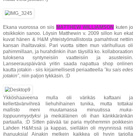
Ekana vuorossa on siis
MATTHEW WILLIAMSON
kuten jo
otsikkokin sanoo. Löysin Matthewin v. 2009 sillon kun ekat
kuvat hänen & H&M yhteistyömallistosta pamahtivat nettiin
kansan ihailtavaksi. Pari vuotta sitten mun värihulluus oli
pahimmillaan, ja hurahdinkin ihan täysillä ko. kollaboraation
tuloksena syntyneisiin vaatteisiin ja asusteisiin.
Lanseerauspäivänä yritin saada napattua shop onlinen
kautta jotakin - siis kirjaimellisesti periaatteella
"ku sais edes
jotakin"
, niin paljon tykkäsin. :D
Ykköshaaveena mulla oli värikäs kaftaani ja
kellertävänvihreä liehuhihainen tunika, mutta tottakai
mallisto meni muutamassa minuutissa
muka-
loppuunmyydyksi
ja meikäläinen oli ihan känkkäränkän
partaalla. :D Sitten päivää tai paria myöhemmin poikkesin
Lahden H&M:ssä ja kappas, sielläkin oli myynnissä niitä
ihanuuksia! Ainakin melkein kaikkea oli hyvin tarjolla