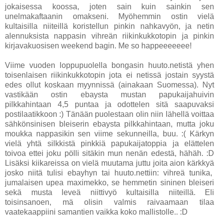
jokaisessa koossa, joten sain kuin sainkin sen
unelmakaftaanin omakseni. Myöhemmin ostin vielä
kultaisilla niiteillä koristellun pinkin nahkavyön, ja netin
alennuksista nappasin vihreän riikinkukkotopin ja pinkin
kirjavakuosisen weekend bagin. Me so happeeeeeee!
Viime vuoden loppupuolella bongasin huuto.netistä yhen
toisenlaisen riikinkukkotopin jota ei netissä jostain syystä
edes ollut koskaan myynnissä
(ainakaan Suomessa)
. Nyt
vastikään ostin ebaysta mustan papukaijahuivin
pilkkahintaan 4,5 puntaa ja odottelen sitä saapuvaksi
postilaatikkoon :) Tänään puolestaan olin niin lähellä voittaa
sähkönsinisen bleiserin ebaysta pilkkahintaan, mutta joku
moukka nappasikin sen viime sekunneilla, buu. :( Kärkyn
vielä yhtä silkkistä pinkkiä papukaijatoppia ja elättelen
toivoa ettei joku pölli sitäkin mun nenän edestä, hähäh. :D
Lisäksi kiikareissa on vielä muutama juttu joita aion kärkkyä
josko niitä tulisi ebayhyn tai huuto.nettiin: vihreä tunika,
jumalaisen upea maximekko, se hemmetin sininen bleiseri
sekä musta leveä niittivyö kultaisilla niiteillä. Eli
toisinsanoen, mä olisin valmis raivaamaan tilaa
vaatekaappiini samantien vaikka koko mallistolle.. :D