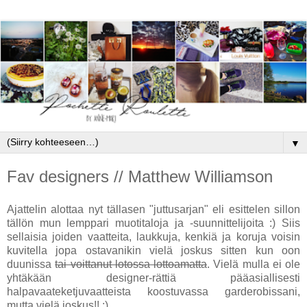
▼
Fav designers // Matthew Williamson
Ajattelin alottaa nyt tällasen "juttusarjan" eli esittelen sillon
tällön mun lemppari muotitaloja ja -suunnittelijoita :) Siis
sellaisia joiden vaatteita, laukkuja, kenkiä ja koruja voisin
kuvitella jopa ostavanikin vielä joskus sitten kun oon
duunissa
tai voittanut lotossa lottoamatta
. Vielä mulla ei ole
yhtäkään designer-rättiä pääasiallisesti
halpavaateketjuvaatteista koostuvassa garderobissani,
mutta vielä joskus!! :)