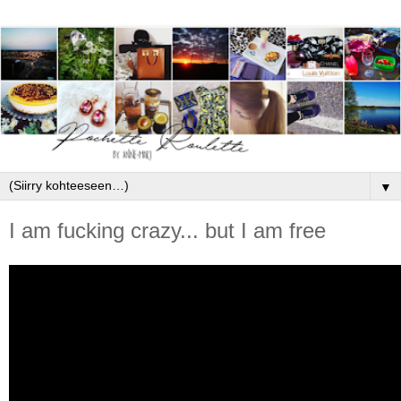
▼
I am fucking crazy... but I am free