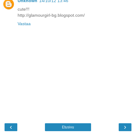
Unknown
14/10/12 13:46
cute!!!
http://glamourgirl-bg.blogspot.com/
Vastaa
‹
›
Etusivu