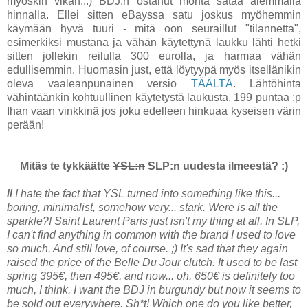
myöskin vikan...) BDJ:n ostanut monta sataa alemmalla
hinnalla. Ellei sitten eBayssa satu joskus myöhemmin
käymään hyvä tuuri - mitä oon seuraillut "tilannetta",
esimerkiksi mustana ja vähän käytettynä laukku lähti hetki
sitten jollekin reilulla 300 eurolla, ja harmaa vähän
edullisemmin. Huomasin just, että löytyypä myös itsellänikin
oleva vaaleanpunainen versio
TÄÄLTÄ
. Lähtöhinta
vähintäänkin kohtuullinen käytetystä laukusta, 199 puntaa :p
Ihan vaan vinkkinä jos joku edelleen hinkuaa kyseisen värin
perään!
Mitäs te tykkäätte
YSL:n
SLP:n uudesta ilmeestä? :)
//
I hate the fact that YSL turned into something like this...
boring, minimalist, somehow very... stark. Were is all the
sparkle?! Saint Laurent Paris just isn't my thing at all. In SLP,
I can't find anything in common with the brand I used to love
so much. And still love, of course. ;) It's sad that they again
raised the price of the Belle Du Jour clutch. It used to be last
spring 395€, then 495€, and now... oh. 650€ is definitely too
much, I think. I want the BDJ in burgundy but now it seems to
be sold out everywhere. Sh*t! Which one do you like better,