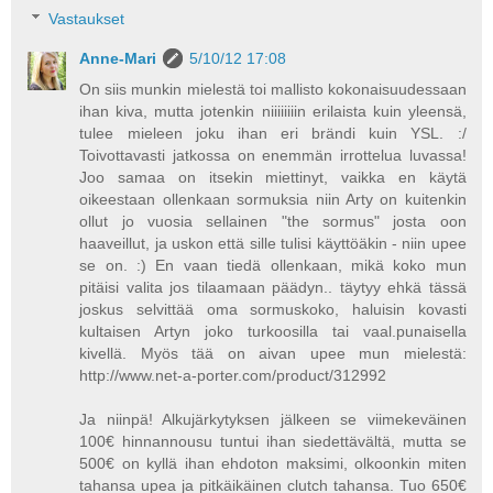
Vastaukset
Anne-Mari
5/10/12 17:08
On siis munkin mielestä toi mallisto kokonaisuudessaan
ihan kiva, mutta jotenkin niiiiiiiin erilaista kuin yleensä,
tulee mieleen joku ihan eri brändi kuin YSL. :/
Toivottavasti jatkossa on enemmän irrottelua luvassa!
Joo samaa on itsekin miettinyt, vaikka en käytä
oikeestaan ollenkaan sormuksia niin Arty on kuitenkin
ollut jo vuosia sellainen "the sormus" josta oon
haaveillut, ja uskon että sille tulisi käyttöäkin - niin upee
se on. :) En vaan tiedä ollenkaan, mikä koko mun
pitäisi valita jos tilaamaan päädyn.. täytyy ehkä tässä
joskus selvittää oma sormuskoko, haluisin kovasti
kultaisen Artyn joko turkoosilla tai vaal.punaisella
kivellä. Myös tää on aivan upee mun mielestä:
http://www.net-a-porter.com/product/312992
Ja niinpä! Alkujärkytyksen jälkeen se viimekeväinen
100€ hinnannousu tuntui ihan siedettävältä, mutta se
500€ on kyllä ihan ehdoton maksimi, olkoonkin miten
tahansa upea ja pitkäikäinen clutch tahansa. Tuo 650€