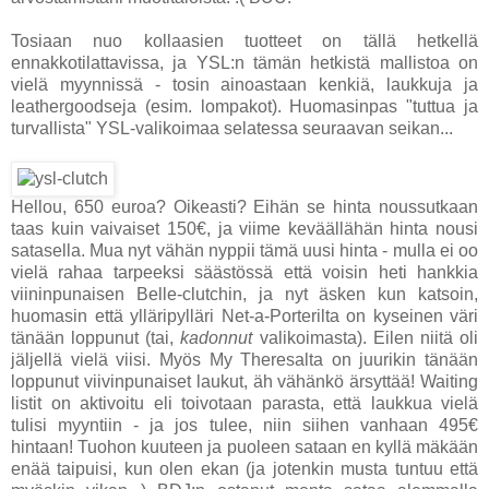
Tosiaan nuo kollaasien tuotteet on tällä hetkellä
ennakkotilattavissa, ja YSL:n tämän hetkistä mallistoa on
vielä myynnissä - tosin ainoastaan kenkiä, laukkuja ja
leathergoodseja (esim. lompakot). Huomasinpas "tuttua ja
turvallista" YSL-valikoimaa selatessa seuraavan seikan...
Hellou, 650 euroa? Oikeasti? Eihän se hinta noussutkaan
taas kuin vaivaiset 150€, ja viime keväällähän hinta nousi
satasella. Mua nyt vähän nyppii tämä uusi hinta - mulla ei oo
vielä rahaa tarpeeksi säästössä että voisin heti hankkia
viininpunaisen Belle-clutchin, ja nyt äsken kun katsoin,
huomasin että ylläripylläri Net-a-Porterilta on kyseinen väri
tänään loppunut (tai,
kadonnut
valikoimasta). Eilen niitä oli
jäljellä vielä viisi. Myös My Theresalta on juurikin tänään
loppunut viivinpunaiset laukut, äh vähänkö ärsyttää! Waiting
listit on aktivoitu eli toivotaan parasta, että laukkua vielä
tulisi myyntiin - ja jos tulee, niin siihen vanhaan 495€
hintaan! Tuohon kuuteen ja puoleen sataan en kyllä mäkään
enää taipuisi, kun olen ekan (ja jotenkin musta tuntuu että