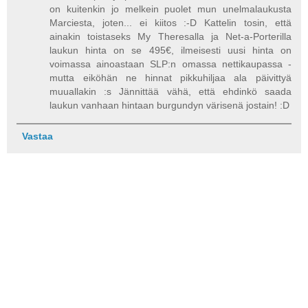
on kuitenkin jo melkein puolet mun unelmalaukusta
Marciesta, joten... ei kiitos :-D Kattelin tosin, että
ainakin toistaseks My Theresalla ja Net-a-Porterilla
laukun hinta on se 495€, ilmeisesti uusi hinta on
voimassa ainoastaan SLP:n omassa nettikaupassa -
mutta eiköhän ne hinnat pikkuhiljaa ala päivittyä
muuallakin :s Jännittää vähä, että ehdinkö saada
laukun vanhaan hintaan burgundyn värisenä jostain! :D
Vastaa