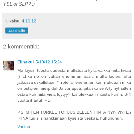
YSL or SLP? :)
julkaistu
4.10.12
Jaa muille
2 kommenttia:
Elinakui
5/10/12 15:24
Mä löysin tuosta uudesta mallistosta kyllä vaikka mitä kivaa
:) Ehkä ne on vähän enemmän basic mutta luulen, että
jatkossa uskalletaan "irrotella" enemmän kun nähdään mikä
on ostajien mielipide! Ja voi apua, pitäiskö se Arty nyt sitten
ostaa kun niitä vielä löytyy? En olekkaan moista kun n. 3-4
vuotta ihaillut :--D
P.S. MITEN TÖRKEE TOI UUS BELLEN HINTA ?!?!?!?!?! En
IKINÄ tuu siis hankkimaan kyseistä veskaa, huhuhuhuh.
Vastaa