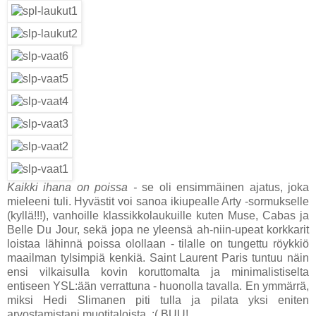
Kaikki ihana on poissa -
se oli ensimmäinen ajatus, joka
mieleeni tuli. Hyvästit voi sanoa ikiupealle Arty -sormukselle
(kyllä!!!), vanhoille klassikkolaukuille kuten Muse, Cabas ja
Belle Du Jour, sekä jopa ne yleensä ah-niin-upeat korkkarit
loistaa lähinnä poissa olollaan - tilalle on tungettu röykkiö
maailman tylsimpiä kenkiä. Saint Laurent Paris tuntuu näin
ensi vilkaisulla kovin koruttomalta ja minimalistiselta
entiseen YSL:ään verrattuna - huonolla tavalla. En ymmärrä,
miksi Hedi Slimanen piti tulla ja pilata yksi eniten
arvostamistani muotitaloista. :( BUU!