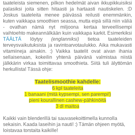
taateleista siemenen, pilkon hedelmät aivan ikkupikkuisiksi
palasiksi joita sitten hitaasti ja hartaasti nautiskelen. :D
Joskus taateleita menee päivässä reilusti enemmänkin,
kuten vaikkapa smoothien seassa, mutta eipä sillä niin väliä
- ovathan nämä nyt miljoona kertaa terveellisempi
vaihtoehto makeannälkään kuin vaikkapa karkit. Esimerkiksi
TÄÄLTÄ
löytyy
(englanniksi)
tietoa taateleiden
terveysvaikutuksista ja ravintoarvotaulukko. Aika mukavasti
vitamiineja ainakin. :) Vaikka taatelit ovat aivan ihania
sellaisenaan, kokeilin yhtenä päivänä valmistaa niistä
jälkkärin virkaa toimittavaa smoothieta. Siitä tuli älyttömän
herkullista! Tässä ohje:
Taatelismoothie kahdelle:
6 kpl taateleita
1 banaani (mitä kypsempi, sen parempi!)
pieni kourallinen cashew-pähkinöitä
3 dl maitoa
Kaikki vain blenderillä tai sauvasekoittimella kunnolla
sekaisin. Kaada laseihin ja nauti! :) Tämän ohjeen myötä,
loistavaa torstaita kaikille!