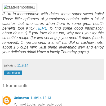
/
/
I'm in loooooooove with dates, those super sweet fruits!
Those little epitomes of yumminess contain quite a lot of
calories, but who cares when there is some great health
benefits too! Klick
HERE
to find some good information
about dates. :)
If you love dates too, why don't you try this
smoothie recipe (for two servings): you need 6 dates (seeds
removed), 1 ripe banana, a small handful of cashew nuts,
about 1.5 cups milk. Just blend everything well and enjoy
your delicious drink! Have a lovely Thursday guys :)
julkaistu
11.9.14
Jaa muille
1 kommentti:
Unknown
11/9/14 12:13
Yummy! Looks really really good