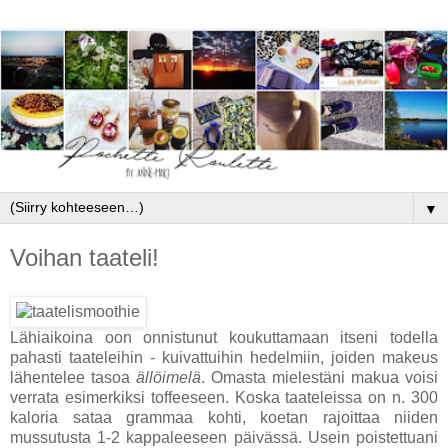
▼
Voihan taateli!
Lähiaikoina oon onnistunut koukuttamaan itseni todella
pahasti taateleihin - kuivattuihin hedelmiin, joiden makeus
lähentelee tasoa
ällöimelä
. Omasta mielestäni makua voisi
verrata esimerkiksi toffeeseen. Koska taateleissa on n. 300
kaloria sataa grammaa kohti, koetan rajoittaa niiden
mussutusta 1-2 kappaleeseen päivässä. Usein poistettuani