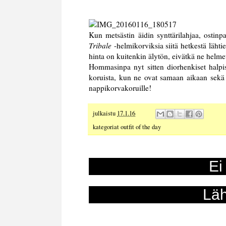
Kun metsästin äidin synttärilahjaa, ostinpa
Tribale
-helmikorviksia
siitä hetkestä lähti
hinta on kuitenkin älytön, eivätkä ne helmet
Hommasinpa nyt sitten diorhenkiset halpis
koruista, kun ne ovat samaan aikaan sekä si
nappikorvakoruille!
julkaistu
17.1.16
kategoriat
outfit of the day
Ei
Läh