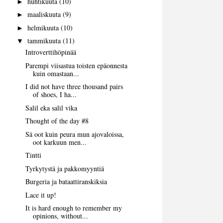
huhtikuuta
(10)
►
maaliskuuta
(9)
►
helmikuuta
(10)
►
tammikuuta
(11)
▼
Introverttihöpinää
Parempi viisastua toisten epäonnesta
kuin omastaan...
I did not have three thousand pairs
of shoes, I ha...
Salil eka salil vika
Thought of the day #8
Sä oot kuin peura mun ajovaloissa,
oot karkuun men...
Tintti
Tyrkytystä ja pakkomyyntiä
Burgeria ja bataattiranskiksia
Lace it up!
It is hard enough to remember my
opinions, without...