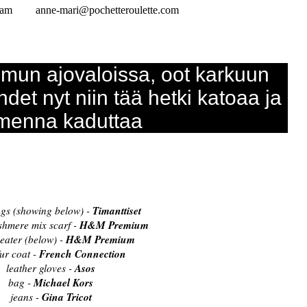
ram
anne-mari@pochetteroulette.com
 mun ajovaloissa, oot karkuun
det nyt niin tää hetki katoaa ja
menna kaduttaa
Timanttiset
ngs (showing below) -
H&M Premium
hmere mix scarf -
H&M Premium
eater (below) -
French Connection
fur coat -
Asos
leather gloves -
Michael Kors
bag -
Gina Tricot
jeans -