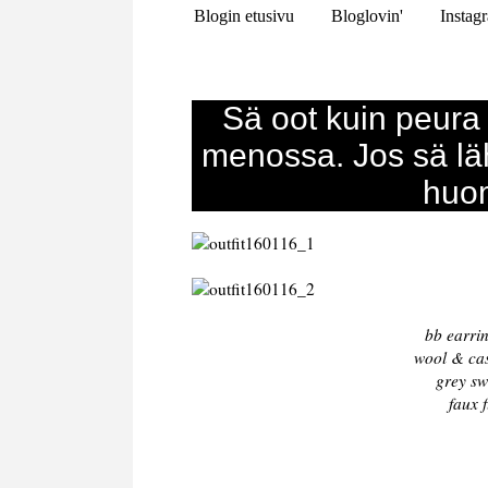
Blogin etusivu
Bloglovin'
Instag
Sä oot kuin peura
menossa. Jos sä läh
huo
bb earri
wool & cas
grey sw
faux 