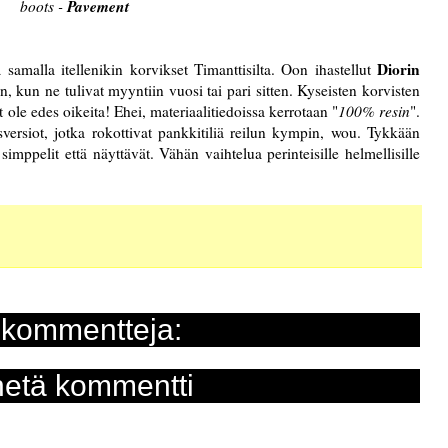
Pavement
boots -
Diorin
 samalla itellenikin korvikset Timanttisilta. Oon ihastellut
en, kun ne tulivat myyntiin vuosi tai pari sitten. Kyseisten korvisten
 ole edes oikeita! Ehei, materiaalitiedoissa kerrotaan "
100% resin
".
versiot, jotka rokottivat pankkitiliä reilun kympin, wou. Tykkään
mppelit että näyttävät. Vähän vaihtelua perinteisille helmellisille
 kommentteja:
etä kommentti