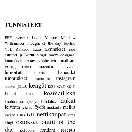
TUNNISTEET
FFF
Louis Vuitton
Matthew
Kokkola
Williamson
Thought of the day
Topshop
alennukset
YSL
Zalando
Zara
asos
asusteet ja korut
blogit
boozt
designer-
ebay
luomukset
ekslusiivit mallistot
going deep
haaveilu
hajuvedet
himoitut
ihanuudet
hiukset
ilmoitukset
instagram
inspiraatio
kengät
joulu
kesä
kevät
kirjat
introvert
kosmetiikka
kissat
korut
laukut
kuulumisia
laihdutus
kyselyt
leivonta
löydöt
meikit
luksus
matkailu
nettikaupat
musiikki
mekot
oma
ostokset
outfit of the
blogi
day
random
reseptit
polyvore