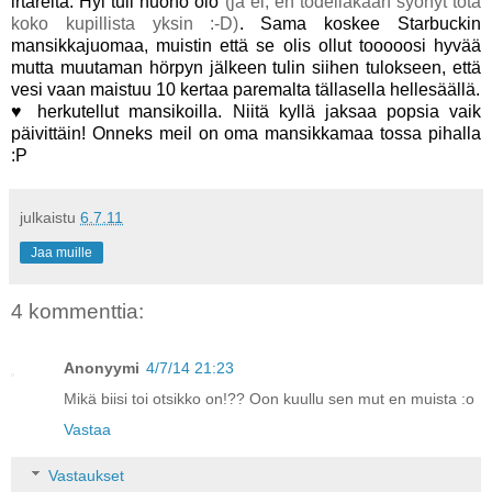
irtareita. Hyi tuli huono olo
(ja ei, en todellakaan syönyt tota
koko kupillista yksin :-D)
. Sama koskee Starbuckin
mansikkajuomaa, muistin että se olis ollut tooooosi hyvää
mutta muutaman hörpyn jälkeen tulin siihen tulokseen, että
vesi vaan maistuu 10 kertaa paremalta tällasella hellesäällä.
♥ herkutellut mansikoilla. Niitä kyllä jaksaa popsia vaik
päivittäin! Onneks meil on oma mansikkamaa tossa pihalla
:P
julkaistu
6.7.11
Jaa muille
4 kommenttia:
Anonyymi
4/7/14 21:23
Mikä biisi toi otsikko on!?? Oon kuullu sen mut en muista :o
Vastaa
Vastaukset