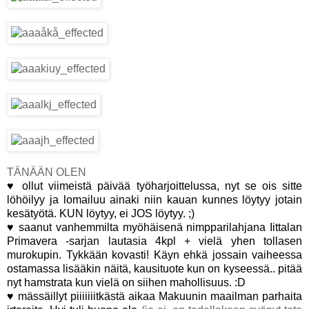
TÄNÄÄN OLEN
♥ ollut viimeistä päivää työharjoittelussa, nyt se ois sitte
löhöilyy ja lomailuu ainaki niin kauan kunnes löytyy jotain
kesätyötä. KUN löytyy, ei JOS löytyy. ;)
♥ saanut vanhemmilta myöhäisenä nimpparilahjana Iittalan
Primavera -sarjan lautasia 4kpl + vielä yhen tollasen
murokupin. Tykkään kovasti! Käyn ehkä jossain vaiheessa
ostamassa lisääkin näitä, kausituote kun on kyseessä.. pitää
nyt hamstrata kun vielä on siihen mahollisuus. :D
♥ mässäillyt piiiiiiitkästä aikaa Makuunin maailman parhaita