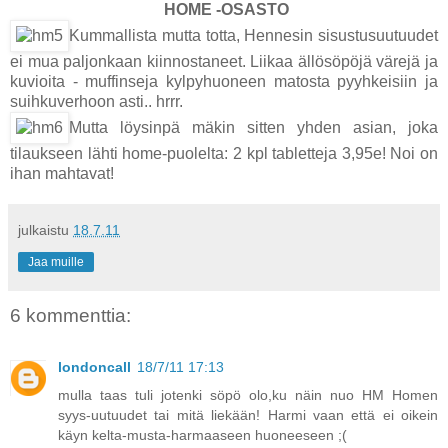
HOME -OSASTO
Kummallista mutta totta, Hennesin sisustusuutuudet
ei mua paljonkaan kiinnostaneet. Liikaa ällösöpöjä värejä ja
kuvioita - muffinseja kylpyhuoneen matosta pyyhkeisiin ja
suihkuverhoon asti.. hrrr.
Mutta löysinpä mäkin sitten yhden asian, joka
tilaukseen lähti home-puolelta: 2 kpl tabletteja 3,95e! Noi on
ihan mahtavat!
julkaistu
18.7.11
Jaa muille
6 kommenttia:
londoncall
18/7/11 17:13
mulla taas tuli jotenki söpö olo,ku näin nuo HM Homen
syys-uutuudet tai mitä liekään! Harmi vaan että ei oikein
käyn kelta-musta-harmaaseen huoneeseen ;(