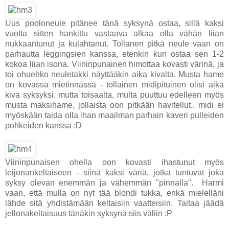
Uus pooloneule pitänee tänä syksynä ostaa, sillä kaksi
vuotta sitten hankittu vastaava alkaa olla vähän liian
nukkaantunut ja kulahtanut. Tollanen pitkä neule vaan on
parhautta leggingsien kanssa, etenkin kun ostaa sen 1-2
kokoa liian isona. Viininpunainen himottaa kovasti värinä, ja
toi ohuehko neuletakki näyttääkin aika kivalta. Musta hame
on kovassa mietinnässä - tollainen midipituinen olisi aika
kiva syksyksi, mutta toisaalta, multa puuttuu edelleen myös
musta maksihame, jollaista oon pitkään havitellut.. midi ei
myöskään taida olla ihan maailman parhain kaveri pulleiden
pohkeiden kanssa :D
Viininpunaisen ohella oon kovasti ihastunut myös
leijonankeltaiseen - siinä kaksi väriä, jotka tuntuvat joka
syksy olevan enemmän ja vähemmän "pinnalla". Harmi
vaan, että mulla on nyt tää blondi tukka, enkä mielelläni
lähde sitä yhdistämään keltaisiin vaatteisiin. Taitaa jäädä
jellonakeltaisuus tänäkin syksynä siis väliin :P