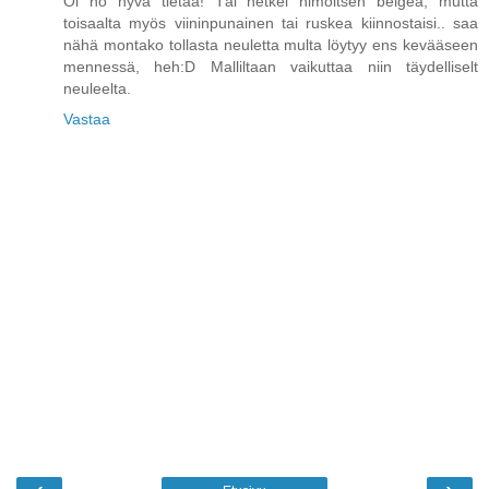
Oi no hyvä tietää! Täl hetkel himoitsen beigeä, mutta
toisaalta myös viininpunainen tai ruskea kiinnostaisi.. saa
nähä montako tollasta neuletta multa löytyy ens kevääseen
mennessä, heh:D Malliltaan vaikuttaa niin täydelliselt
neuleelta.
Vastaa