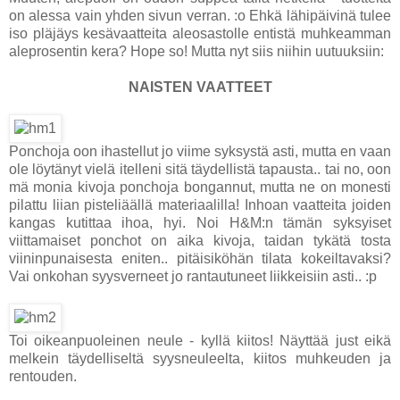
on alessa vain yhden sivun verran. :o Ehkä lähipäivinä tulee
iso pläjäys kesävaatteita aleosastolle entistä muhkeamman
aleprosentin kera? Hope so! Mutta nyt siis niihin uutuuksiin:
NAISTEN VAATTEET
Ponchoja oon ihastellut jo viime syksystä asti, mutta en vaan
ole löytänyt vielä itelleni sitä täydellistä tapausta.. tai no, oon
mä monia kivoja ponchoja bongannut, mutta ne on monesti
pilattu liian pisteliäällä materiaalilla! Inhoan vaatteita joiden
kangas kutittaa ihoa, hyi. Noi H&M:n tämän syksyiset
viittamaiset ponchot on aika kivoja, taidan tykätä tosta
viininpunaisesta eniten.. pitäisiköhän tilata kokeiltavaksi?
Vai onkohan syysverneet jo rantautuneet liikkeisiin asti.. :p
Toi oikeanpuoleinen neule - kyllä kiitos! Näyttää just eikä
melkein täydelliseltä syysneuleelta, kiitos muhkeuden ja
rentouden.