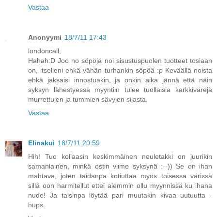
Vastaa
Anonyymi
18/7/11 17:43
londoncall,
Hahah:D Joo no söpöjä noi sisustuspuolen tuotteet tosiaan
on, itselleni ehkä vähän turhankin söpöä :p Keväällä noista
ehkä jaksaisi innostuakin, ja onkin aika jännä että näin
syksyn lähestyessä myyntiin tulee tuollaisia karkkivärejä
murrettujen ja tummien sävyjen sijasta.
Vastaa
Elinakui
18/7/11 20:59
Hih! Tuo kollaasin keskimmäinen neuletakki on juurikin
samanlainen, minkä ostin viime syksynä :--)) Se on ihan
mahtava, joten taidanpa kotiuttaa myös toisessa värissä
sillä oon harmitellut ettei aiemmin ollu myynnissä ku ihana
nude! Ja taisinpa löytää pari muutakin kivaa uutuutta -
hups.