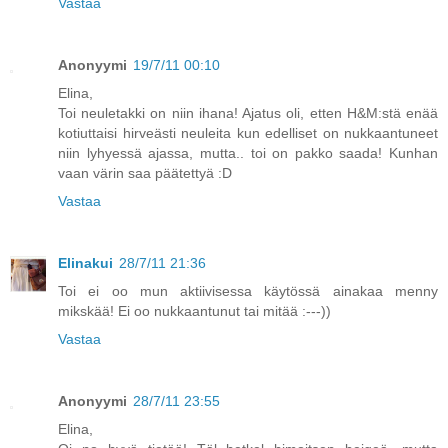
Vastaa
Anonyymi
19/7/11 00:10
Elina,
Toi neuletakki on niin ihana! Ajatus oli, etten H&M:stä enää
kotiuttaisi hirveästi neuleita kun edelliset on nukkaantuneet
niin lyhyessä ajassa, mutta.. toi on pakko saada! Kunhan
vaan värin saa päätettyä :D
Vastaa
Elinakui
28/7/11 21:36
Toi ei oo mun aktiivisessa käytössä ainakaa menny
mikskää! Ei oo nukkaantunut tai mitää :---))
Vastaa
Anonyymi
28/7/11 23:55
Elina,