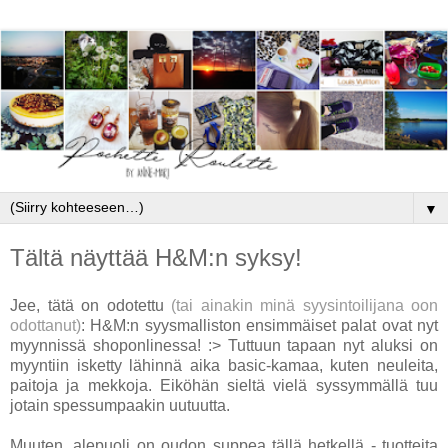
▼
Tältä näyttää H&M:n syksy!
Jee, tätä on odotettu
(tai ainakin minä syysintoilijana oon
odottanut)
: H&M:n syysmalliston ensimmäiset palat ovat nyt
myynnissä shoponlinessa! :> Tuttuun tapaan nyt aluksi on
myyntiin isketty lähinnä aika basic-kamaa, kuten neuleita,
paitoja ja mekkoja. Eiköhän sieltä vielä syssymmällä tuu
jotain spessumpaakin uutuutta.
Muuten, alepuoli on oudon suppea tällä hetkellä - tuotteita