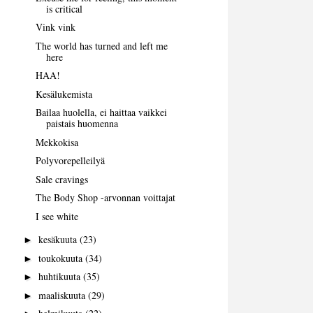
is critical
Vink vink
The world has turned and left me
here
HAA!
Kesälukemista
Bailaa huolella, ei haittaa vaikkei
paistais huomenna
Mekkokisa
Polyvorepelleilyä
Sale cravings
The Body Shop -arvonnan voittajat
I see white
kesäkuuta
(23)
►
toukokuuta
(34)
►
huhtikuuta
(35)
►
maaliskuuta
(29)
►