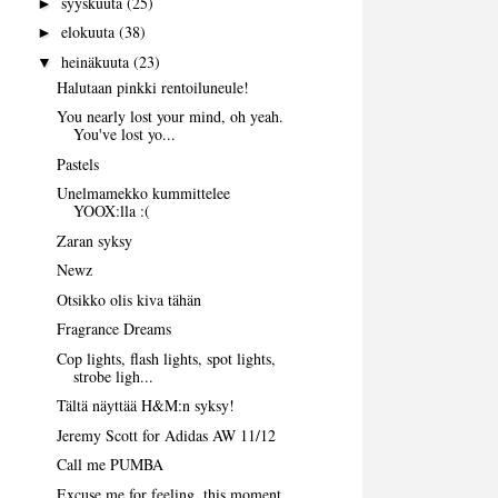
syyskuuta
(25)
►
elokuuta
(38)
►
heinäkuuta
(23)
▼
Halutaan pinkki rentoiluneule!
You nearly lost your mind, oh yeah.
You've lost yo...
Pastels
Unelmamekko kummittelee
YOOX:lla :(
Zaran syksy
Newz
Otsikko olis kiva tähän
Fragrance Dreams
Cop lights, flash lights, spot lights,
strobe ligh...
Tältä näyttää H&M:n syksy!
Jeremy Scott for Adidas AW 11/12
Call me PUMBA
Excuse me for feeling, this moment