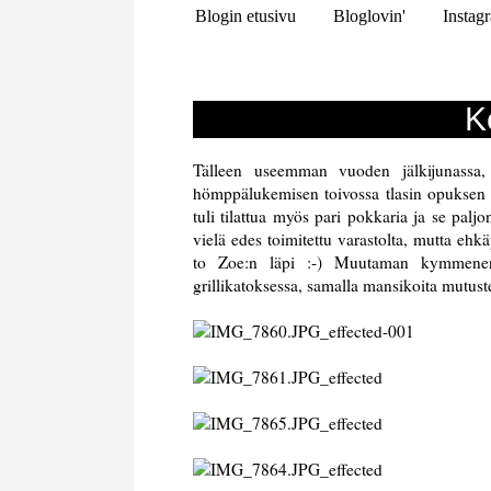
Blogin etusivu
Bloglovin'
Instag
K
Tälleen useemman vuoden jälkijunassa
hömppälukemisen toivossa tlasin opuksen c
tuli tilattua myös pari pokkaria ja se palj
vielä edes toimitettu varastolta, mutta eh
to Zoe:n läpi :-) Muutaman kymmenen
grillikatoksessa, samalla mansikoita mutuste