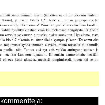
annutti aivotoiminnan täysin (tai sitten se oli toi olkkarin tuuletin
tariin), ja päätin lähteä 1,5h lenkille... ilman juomapulloa tai
kaan erehdy tekee samaa! Viimeiset pari kilsaa olin ihan kuollut,
iti välillä pysähtyäkin ihan vaan kuuntelemaan hengitystä. :D Kotiin
uin arviolta jääkauden pituiseksi ajaksi suihkuun. Hyi elämä, tästä
la klo 6-7 aikoihin tai sitten illalla kympin jälkeen. Toi aamu olis
ä on taipumusta syödä ihminen elävältä, mutta toisaalta toi aamulla
puolia.. niih. Tuntuu että nyt vois vaikka auringonpistoksen ja
n - etenkin kun oon lupautunu lähtemään aamuvarhain metsään
 en ees kestä ajastusta metässä rämpimisestä, mutta kai se on
 kommentteja: