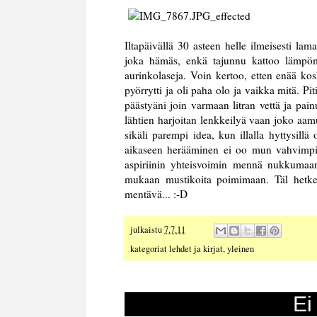
Iltapäivällä 30 asteen helle ilmeisesti lama
joka hämäs, enkä tajunnu kattoo lämpömit
aurinkolaseja. Voin kertoo, etten enää kos
pyörrytti ja oli paha olo ja vaikka mitä. P
päästyäni join varmaan litran vettä ja pain
lähtien harjoitan lenkkeilyä vaan joko aamul
sikäli parempi idea, kun illalla hyttysill
aikaseen herääminen ei oo mun vahvimpia 
aspiriinin yhteisvoimin mennä nukkumaa
mukaan mustikoita poimimaan. Täl hetkel
mentävä... :-D
julkaistu
7.7.11
kategoriat
lehdet ja kirjat
,
yleinen
Ei