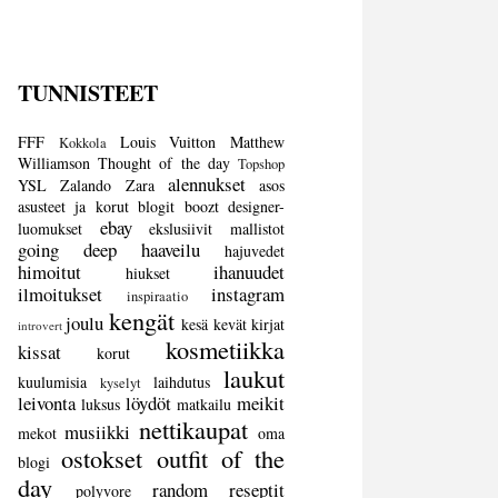
TUNNISTEET
FFF
Louis Vuitton
Matthew
Kokkola
Williamson
Thought of the day
Topshop
alennukset
YSL
Zalando
Zara
asos
asusteet ja korut
blogit
boozt
designer-
ebay
luomukset
ekslusiivit mallistot
going deep
haaveilu
hajuvedet
himoitut
ihanuudet
hiukset
ilmoitukset
instagram
inspiraatio
kengät
joulu
kesä
kevät
kirjat
introvert
kosmetiikka
kissat
korut
laukut
kuulumisia
laihdutus
kyselyt
leivonta
löydöt
meikit
luksus
matkailu
nettikaupat
musiikki
mekot
oma
ostokset
outfit of the
blogi
day
random
reseptit
polyvore