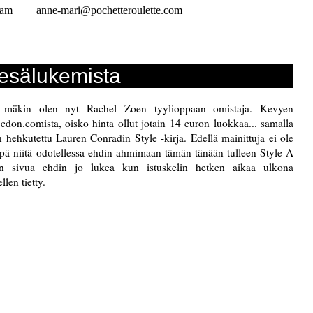
ram
anne-mari@pochetteroulette.com
esälukemista
, mäkin olen nyt Rachel Zoen tyylioppaan omistaja. Kevyen
don.comista, oisko hinta ollut jotain 14 euron luokkaa... samalla
on hehkutettu Lauren Conradin Style -kirja. Edellä mainittuja ei ole
käpä niitä odotellessa ehdin ahmimaan tämän tänään tulleen Style A
 sivua ehdin jo lukea kun istuskelin hetken aikaa ulkona
llen tietty.