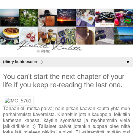
▼
You can't start the next chapter of your
life if you keep re-reading the last one.
Tänään oli metka päivä; näin pitkän kaavan kautta yhtä mun
parhaimmista kavereista. Kierreltiin jotain kauppoja, leikittiin
kameran kanssa, käytiin syömässä ja myöhemmin vielä
jälkkärilläkin. :) Tällaiset päivät jotenkin tuppaa olee niitä
jotka jää mieleen pitkiksi ajoiksi. Ei välttämättä mitään tosi