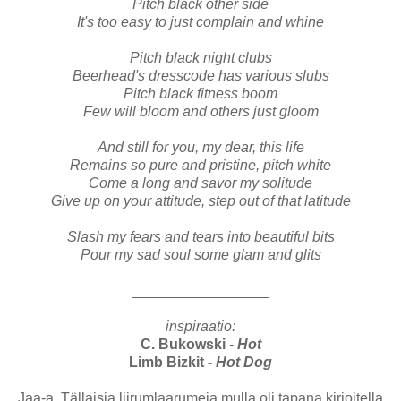
Pitch black other side
It's too easy to just complain and whine
Pitch black night clubs
Beerhead's dresscode has various slubs
Pitch black fitness boom
Few will bloom and others just gloom
And still for you, my dear, this life
Remains so pure and pristine, pitch white
Come a long and savor my solitude
Give up on your attitude, step out of that latitude
Slash my fears and tears into beautiful bits
Pour my sad soul some glam and glits
_________________
inspiraatio:
C. Bukowski
- Hot
Limb Bizkit
- Hot Dog
Jaa-a. Tällaisia liirumlaarumeja mulla oli tapana kirjoitella