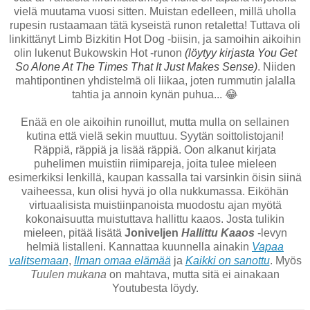
vielä muutama vuosi sitten. Muistan edelleen, millä uholla
rupesin rustaamaan tätä kyseistä runon retaletta! Tuttava oli
linkittänyt Limb Bizkitin Hot Dog -biisin, ja samoihin aikoihin
olin lukenut Bukowskin Hot -runon
(löytyy kirjasta You Get
So Alone At The Times That It Just Makes Sense)
. Niiden
mahtipontinen yhdistelmä oli liikaa, joten rummutin jalalla
tahtia ja annoin kynän puhua
..
. 😂
Enää en ole aikoihin runoillut, mutta mulla on sellainen
kutina että vielä sekin muuttuu. Syytän soittolistojani!
Räppiä, räppiä ja lisää räppiä. Oon alkanut kirjata
puhelimen muistiin riimipareja, joita tulee mieleen
esimerkiksi lenkillä, kaupan kassalla tai varsinkin öisin siinä
vaiheessa, kun olisi hyvä jo olla nukkumassa. Eiköhän
virtuaalisista muistiinpanoista muodostu ajan myötä
kokonaisuutta muistuttava hallittu kaaos. Josta tulikin
mieleen, pitää lisätä
Joniveljen
Hallittu Kaaos
-levyn
helmiä listalleni. Kannattaa kuunnella ainakin
Vapaa
valitsemaan
,
Ilman omaa elämää
ja
Kaikki on sanottu
. Myös
Tuulen mukana
on mahtava, mutta sitä ei ainakaan
Youtubesta löydy.