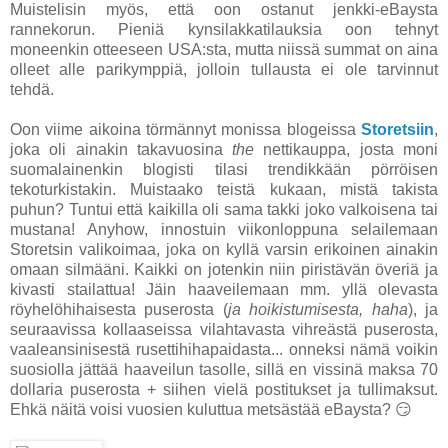
Muistelisin myös, että oon ostanut jenkki-eBaysta
rannekorun. Pieniä kynsilakkatilauksia oon tehnyt
moneenkin otteeseen USA:sta, mutta niissä summat on aina
olleet alle parikymppiä, jolloin tullausta ei ole tarvinnut
tehdä.
Oon viime aikoina törmännyt monissa blogeissa
Storetsiin
,
joka oli ainakin takavuosina
the
nettikauppa, josta moni
suomalainenkin blogisti tilasi trendikkään pörröisen
tekoturkistakin. Muistaako teistä kukaan, mistä takista
puhun? Tuntui että kaikilla oli sama takki joko valkoisena tai
mustana! Anyhow, innostuin viikonloppuna selailemaan
Storetsin valikoimaa, joka on kyllä varsin erikoinen ainakin
omaan silmääni. Kaikki on jotenkin niin piristävän överiä ja
kivasti stailattua! Jäin haaveilemaan mm. yllä olevasta
röyhelöhihaisesta puserosta
(
ja hoikistumisesta, haha
)
, ja
seuraavissa kollaaseissa vilahtavasta vihreästä puserosta,
vaaleansinisestä rusettihihapaidasta... onneksi nämä voikin
suosiolla jättää haaveilun tasolle, sillä en vissinä maksa 70
dollaria puserosta + siihen vielä postitukset ja tullimaksut.
Ehkä näitä voisi vuosien kuluttua metsästää eBaysta? 😏