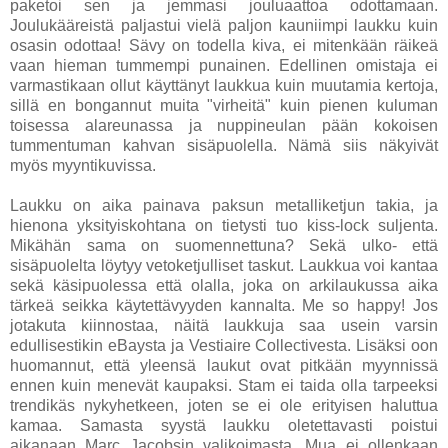
paketoi sen ja jemmasi jouluaattoa odottamaan.
Joulukääreistä paljastui vielä paljon kauniimpi laukku kuin
osasin odottaa! Sävy on todella kiva, ei mitenkään räikeä
vaan hieman tummempi punainen. Edellinen omistaja ei
varmastikaan ollut käyttänyt laukkua kuin muutamia kertoja,
sillä en bongannut muita "virheitä" kuin pienen kuluman
toisessa alareunassa ja nuppineulan pään kokoisen
tummentuman kahvan sisäpuolella. Nämä siis näkyivät
myös myyntikuvissa.
Laukku on aika painava paksun metalliketjun takia, ja
hienona yksityiskohtana on tietysti tuo kiss-lock suljenta.
Mikähän sama on suomennettuna? Sekä ulko- että
sisäpuolelta löytyy vetoketjulliset taskut. Laukkua voi kantaa
sekä käsipuolessa että olalla, joka on arkilaukussa aika
tärkeä seikka käytettävyyden kannalta. Me so happy! Jos
jotakuta kiinnostaa, näitä laukkuja saa usein varsin
edullisestikin eBaysta ja Vestiaire Collectivesta. Lisäksi oon
huomannut, että yleensä laukut ovat pitkään myynnissä
ennen kuin menevät kaupaksi. Stam ei taida olla tarpeeksi
trendikäs nykyhetkeen, joten se ei ole erityisen haluttua
kamaa. Samasta syystä laukku oletettavasti poistui
aikanaan Marc Jacobsin valikoimasta. Mua ei ollenkaan