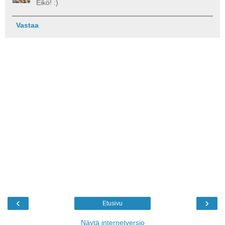
Eikö! :)
Vastaa
‹
›
Etusivu
Näytä internetversio