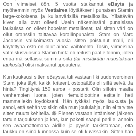
Oon viimeiset ööh, 5 vuotta stalkannut
eBayta
ja
myöhemmin myös
Vestiairea
löytääkseni punaisen Stamin
large-kokoisena ja kullanvärisillä metalliosilla. Yllättävän
kiven alla ovat olleet! Usein näkemissäni punaisissa
laukuissa on olleet hopeiset metalliosat, tai sitten väri on
ollut oranssiin taittavaa korallinpunaista. Stam on Marc
Jacobsin valikoimasta vuosia sitten poistunut malli, eli
käytettynä osto on ollut ainoa vaihtoehto. Tosin, viimeisinä
valmistusvuosina Stamin hinta oli reilusti päälle tonnin, joten
enpä mä sellaisia summia siitä
(tai mistäkään muustakaan
laukusta!)
olisi maksanut upouutena.
Kun kuukausi sitten eBayssa tuli vastaan liki uudenveroinen
Stam, joka täytti kaikki kriteerit, ostopäätös oli sillä selvä. Ja
hinta? Tingittynä 150 euroa + postarit! Olin silloin maalla
vanhempien luona, joten riemuidioottina esittelin heti
mammallekin löydökseni. Hän tykkäsi myös laukusta ja
sanoi, että sehän voisikin olla mun joululahja, niin ei tarvitse
sitten muuta kehitellä. 😁 Pienen vastaan inttämisen jälkeen
tartuin tarjoukseen ja kas, kun paketti saapui perille, annoin
sen avaamattomana äidille ja pyysin tarkistamaan, että
laukku on siinä kunnossa kuin se oli kuvissakin. Sitten hän