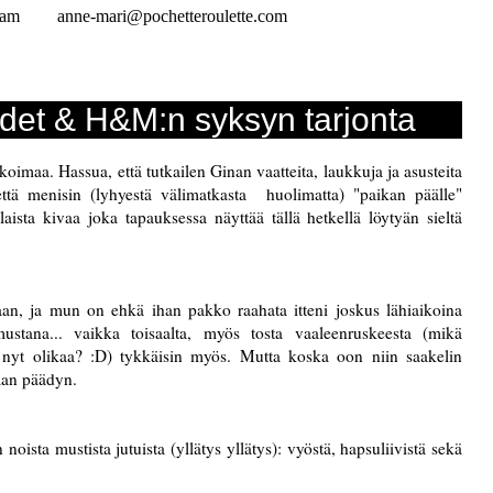
ram
anne-mari@pochetteroulette.com
udet & H&M:n syksyn tarjonta
koimaa. Hassua, että tutkailen Ginan vaatteita, laukkuja ja asusteita
ttä menisin (lyhyestä välimatkasta huolimatta) "paikan päälle"
ista kivaa joka tapauksessa näyttää tällä hetkellä löytyän sieltä
maan, ja mun on ehkä ihan pakko raahata itteni joskus lähiaikoina
tana... vaikka toisaalta, myös tosta vaaleenruskeesta (mikä
yt olikaa? :D) tykkäisin myös. Mutta koska oon niin saakelin
aan päädyn.
noista mustista jutuista (yllätys yllätys): vyöstä, hapsuliivistä sekä