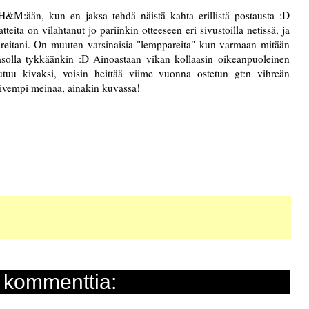
 H&M:ään, kun en jaksa tehdä näistä kahta erillistä postausta :D
ita on vilahtanut jo pariinkin otteeseen eri sivustoilla netissä, ja
reitani. On muuten varsinaisia "lemppareita" kun varmaan mitään
 tasolla tykkäänkin :D Ainoastaan vikan kollaasin oikeanpuoleinen
autuu kivaksi, voisin heittää viime vuonna ostetun gt:n vihreän
ivempi meinaa, ainakin kuvassa!
 kommenttia: