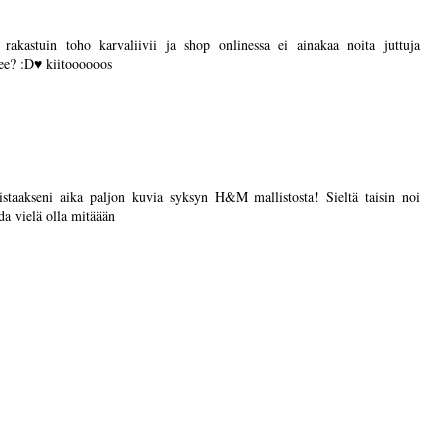
akastuin toho karvaliivii ja shop onlinessa ei ainakaa noita juttuja
kee? :D♥ kiitoooooos
istaakseni aika paljon kuvia syksyn H&M mallistosta! Sieltä taisin noi
da vielä olla mitäään