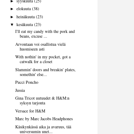
syyskuuta
(25)
►
elokuuta
(38)
►
heinäkuuta
(23)
►
kesäkuuta
(23)
▼
I'll eat my candy with the pork and
beans, excuse ...
Arvontaan voi osallistua vielä
huomiseen asti
With nothin' in my pocket, got a
catwalk for a closet
Slammin' doors and breakin' plates,
somethin' else...
Pucci Poncho
Jussia
Gina Tricot uutuudet & H&M:n
syksyn tarjonta
Versace for H&M
Marc by Marc Jacobs Headphones
Käsikynkässä aika ja avaruus, tää
universumin unet...