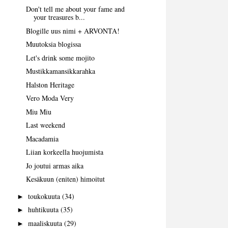
Don't tell me about your fame and
your treasures b...
Blogille uus nimi + ARVONTA!
Muutoksia blogissa
Let's drink some mojito
Mustikkamansikkarahka
Halston Heritage
Vero Moda Very
Miu Miu
Last weekend
Macadamia
Liian korkeella huojumista
Jo joutui armas aika
Kesäkuun (eniten) himoitut
toukokuuta
(34)
►
huhtikuuta
(35)
►
maaliskuuta
(29)
►