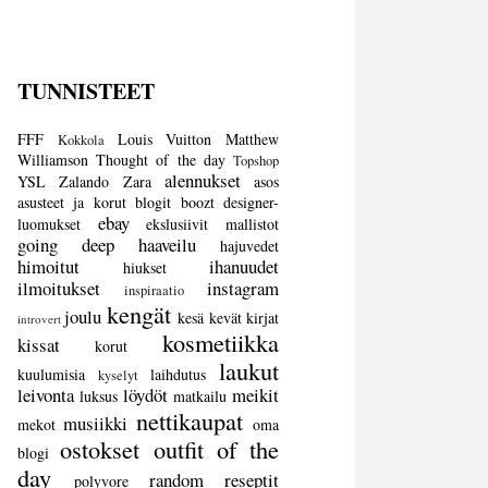
TUNNISTEET
FFF
Louis Vuitton
Matthew
Kokkola
Williamson
Thought of the day
Topshop
alennukset
YSL
Zalando
Zara
asos
asusteet ja korut
blogit
boozt
designer-
ebay
luomukset
ekslusiivit mallistot
going deep
haaveilu
hajuvedet
himoitut
ihanuudet
hiukset
ilmoitukset
instagram
inspiraatio
kengät
joulu
kesä
kevät
kirjat
introvert
kosmetiikka
kissat
korut
laukut
kuulumisia
laihdutus
kyselyt
leivonta
löydöt
meikit
luksus
matkailu
nettikaupat
musiikki
mekot
oma
ostokset
outfit of the
blogi
day
random
reseptit
polyvore