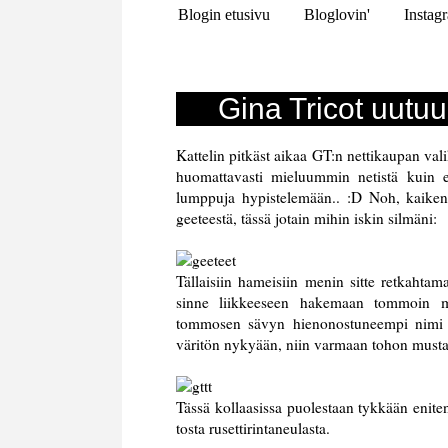
Blogin etusivu
Bloglovin'
Instag
Gina Tricot uutu
Kattelin pitkäst aikaa GT:n nettikaupan vali
huomattavasti mieluummin netistä kuin e
lumppuja hypistelemään.. :D Noh, kaikenla
geeteestä, tässä jotain mihin iskin silmäni:
Tällaisiin hameisiin menin sitte retkahta
sinne liikkeeseen hakemaan tommoin mus
tommosen sävyn hienonostuneempi nimi n
väritön nykyään, niin varmaan tohon must
Tässä kollaasissa puolestaan tykkään eniten 
tosta rusettirintaneulasta.