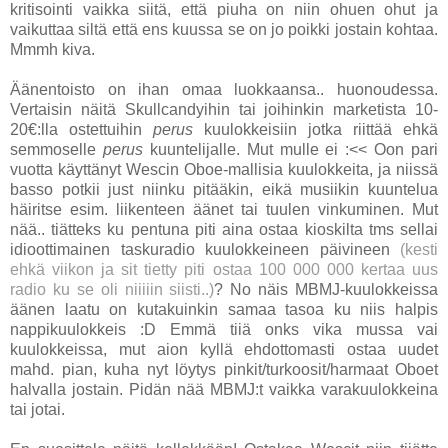
kritisointi vaikka siitä, että piuha on niin ohuen ohut ja
vaikuttaa siltä että ens kuussa se on jo poikki jostain kohtaa.
Mmmh kiva.
Äänentoisto on ihan omaa luokkaansa.. huonoudessa.
Vertaisin näitä Skullcandyihin tai joihinkin marketista 10-
20€:lla ostettuihin
perus
kuulokkeisiin jotka riittää ehkä
semmoselle
perus
kuuntelijalle. Mut mulle ei :<< Oon pari
vuotta käyttänyt Wescin Oboe-mallisia kuulokkeita, ja niissä
basso potkii just niinku pitääkin, eikä musiikin kuuntelua
häiritse esim. liikenteen äänet tai tuulen vinkuminen. Mut
nää.. tiätteks ku pentuna piti aina ostaa kioskilta tms sellai
idioottimainen taskuradio kuulokkeineen päivineen
(kesti
ehkä viikon ja sit tietty piti ostaa 100 000 000 kertaa uus
radio ku se oli niiiiin siisti..)
? No näis MBMJ-kuulokkeissa
äänen laatu on kutakuinkin samaa tasoa ku niis halpis
nappikuulokkeis :D Emmä tiiä onks vika mussa vai
kuulokkeissa, mut aion kyllä ehdottomasti ostaa uudet
mahd. pian, kuha nyt löytys pinkit/turkoosit/harmaat Oboet
halvalla jostain. Pidän nää MBMJ:t vaikka varakuulokkeina
tai jotai.