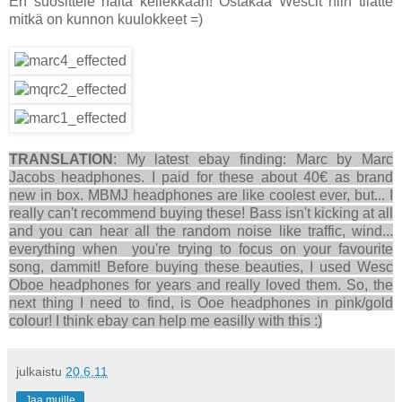
En suosittele näitä kellekkään! Ostakaa Wescit niin tiiätte
mitkä on kunnon kuulokkeet =)
TRANSLATION
: My latest ebay finding: Marc by Marc
Jacobs headphones. I paid for these about 40€ as brand
new in box. MBMJ headphones are like coolest ever, but... I
really can't recommend buying these! Bass isn't kicking at all
and you can hear all the random noise like traffic, wind...
everything when you're trying to focus on your favourite
song, dammit! Before buying these beauties, I used Wesc
Oboe headphones for years and really loved them. So, the
next thing I need to find, is Ooe headphones in pink/gold
colour! I think ebay can help me easilly with this :)
julkaistu
20.6.11
Jaa muille