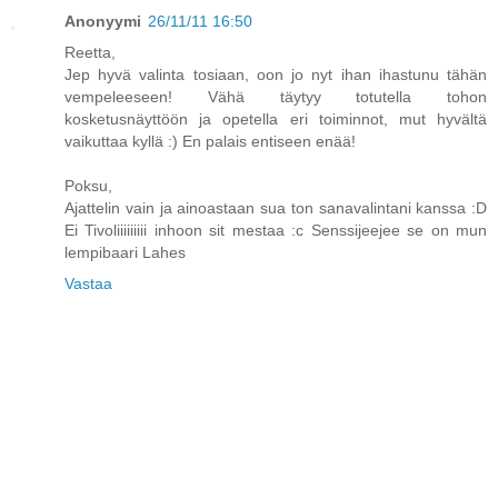
Anonyymi
26/11/11 16:50
Reetta,
Jep hyvä valinta tosiaan, oon jo nyt ihan ihastunu tähän
vempeleeseen! Vähä täytyy totutella tohon
kosketusnäyttöön ja opetella eri toiminnot, mut hyvältä
vaikuttaa kyllä :) En palais entiseen enää!
Poksu,
Ajattelin vain ja ainoastaan sua ton sanavalintani kanssa :D
Ei Tivoliiiiiiiii inhoon sit mestaa :c Senssijeejee se on mun
lempibaari Lahes
Vastaa