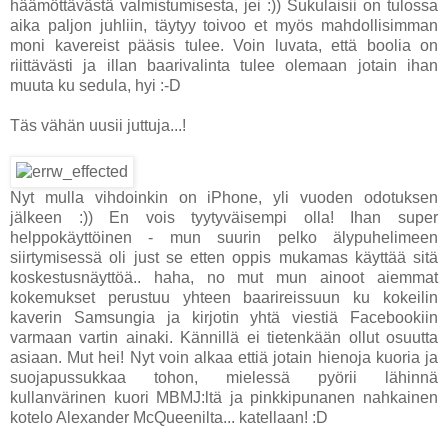
häämöttävästä valmistumisesta, jei :)) Sukulaisii on tulossa
aika paljon juhliin, täytyy toivoo et myös mahdollisimman
moni kavereist pääsis tulee. Voin luvata, että boolia on
riittävästi ja illan baarivalinta tulee olemaan jotain ihan
muuta ku sedula, hyi :-D
Täs vähän uusii juttuja...!
Nyt mulla vihdoinkin on iPhone, yli vuoden odotuksen
jälkeen :)) En vois tyytyväisempi olla! Ihan super
helppokäyttöinen - mun suurin pelko älypuhelimeen
siirtymisessä oli just se etten oppis mukamas käyttää sitä
koskestusnäyttöä.. haha, no mut mun ainoot aiemmat
kokemukset perustuu yhteen baarireissuun ku kokeilin
kaverin Samsungia ja kirjotin yhtä viestiä Facebookiin
varmaan vartin ainaki. Kännillä ei tietenkään ollut osuutta
asiaan. Mut hei! Nyt voin alkaa ettiä jotain hienoja kuoria ja
suojapussukkaa tohon, mielessä pyörii lähinnä
kullanvärinen kuori MBMJ:ltä ja pinkkipunanen nahkainen
kotelo Alexander McQueenilta... katellaan! :D