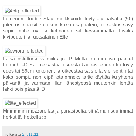
Lumenen Double Stay -meikkivoide löyty äly halvalla (5€)
joten ostinpa sitten oikein kaksin kappalein, toi kakkos-sävy
sopii mulle nyt ja kolmonen sit keväämmällä. Lisäks
kivipuuteri ja ruotsalainen Elle
Lätsä ostettuna valmiiks jo :P Mulla on niin iso pää et
huhhuh :-D Sai metsästää useesta kaupast ennen ku löyty
edes toi 59cm kokonen, ja oikeestaa sais olla viel sentin tai
kaks isompi.. noh, eipä tota onneks tartte käyttää ku yhtenä
päivänä, ja varmaan illan lähestyessä muutenkin lentää
lakki pois päästä :D
Mmmmmm mozzarellaa ja punasipulia, siinä mun suurimmat
herkut täl hetkellä :p
julkaistu
24.11.11