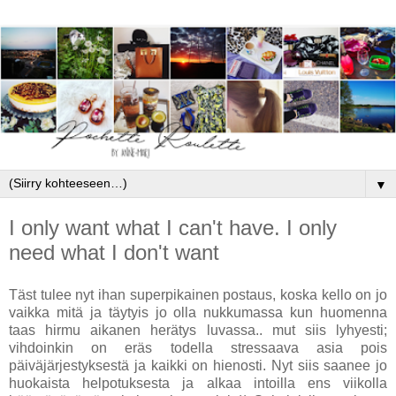
▼
I only want what I can't have. I only
need what I don't want
Täst tulee nyt ihan superpikainen postaus, koska kello on jo
vaikka mitä ja täytyis jo olla nukkumassa kun huomenna
taas hirmu aikanen herätys luvassa.. mut siis lyhyesti;
vihdoinkin on eräs todella stressaava asia pois
päiväjärjestyksestä ja kaikki on hienosti. Nyt siis saanee jo
huokaista helpotuksesta ja alkaa intoilla ens viikolla