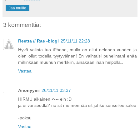
Jaa muille
3 kommenttia:
Reetta // Rae -blogi
25/11/11 22:28
Hyvä valinta tuo iPhone, mulla on ollut nelonen vuoden ja
olen ollut todella tyytyväinen! En vaihtaisi puhelintani enää
mihinkään muuhun merkkiin, ainakaan ihan helpolla..
Vastaa
Anonyymi
26/11/11 03:37
HIRMU aikainen <--- eih ;D
ja ei vai seudla? no sit me mennää sit johku senseilee salee
-poksu
Vastaa