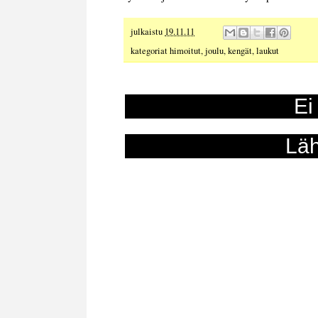
julkaistu
19.11.11
kategoriat
himoitut
,
joulu
,
kengät
,
laukut
Ei
Läh