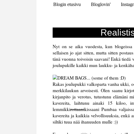
Blogin etusivu
Bloglovin'
Instag
Realistis
Nyt on se aika vuodesta, kun blogeissa i
sellaisen jo ajat sitten, mutta sitten posta
tänä vuonna toivoisin saavani! Enkä tiedä v
joulupukille kaikki mun laukku- ja kenkä
Rakas joulupukki valkoparta vanha ukki, 
merkkilaukun arvoisesti. Olen saanu kirjotu
kirjanpito ja verotus, tutustunu elämäni 
kavereita, laihtunu ainaki 15 kiloo, i
lemmikki
rottaani
kissaani Pumbaa valjaiss
kavereita ja kaikkia velvollisuuksia, enkä
siltiki tuua nää ihanuuden mulle :))