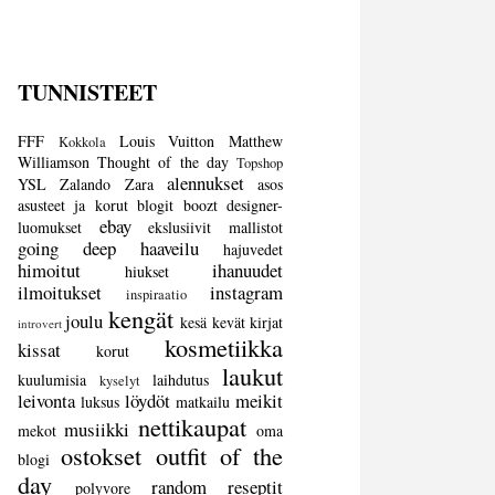
TUNNISTEET
FFF
Louis Vuitton
Matthew
Kokkola
Williamson
Thought of the day
Topshop
alennukset
YSL
Zalando
Zara
asos
asusteet ja korut
blogit
boozt
designer-
ebay
luomukset
ekslusiivit mallistot
going deep
haaveilu
hajuvedet
himoitut
ihanuudet
hiukset
ilmoitukset
instagram
inspiraatio
kengät
joulu
kesä
kevät
kirjat
introvert
kosmetiikka
kissat
korut
laukut
kuulumisia
laihdutus
kyselyt
leivonta
löydöt
meikit
luksus
matkailu
nettikaupat
musiikki
mekot
oma
ostokset
outfit of the
blogi
day
random
reseptit
polyvore