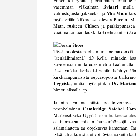
Ennen ku ryntäät juoruumaan tontuille mu
Bvlgari
vasemman yläkulman
mulla
Miu Miun
valmistujaislahjakkeeksi, ja
kiss
Puccin
myös erään kiikareissa olevan
. Mu
Chloen
Miun, ruskeen
ja pinkkipunase
vaatimattomaan laukkukokoelmaani =) Ja
Tässä puolestaan olis mun unelmakenkiä.. n
"kenkäihmisenä" :D Kyllä, minäkin haa
kävelemään niillä edes metriä kaatumatta.
tässä vaikka kerkeäisi vähän kehittymään
kirkkaanpunaisista supersöpöistä ballerino
Uggeista
Dr. Marten
, mutta myös pinkin
himotuslistalla. :p
Ja niin. En mä näistä oo toivomassa yht
Cambridge Satchel Co
neonkeltainen
Martensit sekä Uggit
(ne on huikeessa ale
ei harrasteta mitään hupsunhöpsöjä vaat
salamalaitetta tai objektiivia kameraan. Ta
tylsä lahja kun sitä ei voi löytää paketin kä