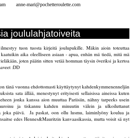
ram
anne-mari@pochetteroulette.com
ia joululahjatoiveita
lmestyy tuon tuosta kirjeitä joulupukille. Mäkin aioin toteuttaa
us kaatuikin aika oleelliseen asiaan - apua, enhän mä tiedä, mitä mä
ieläkään, joten päätin sitten vetää homman täysin överiksi ja kertoa
haaveet :DD
oon tänä vuonna ehdottomasti käyttäytynyt kahdenkymmenenneljän
ksista sata ällää, menestynyt erityisesti sellaisissa aineissa kuten
mieheen jonka kanssa aion muuttaa Pariisiin, nähny tarpeeks usein
muroinu ja tiskannu kahden minuutin välein ja ulkoiluttanut
a joka päivä. Ja paskat, oon ollu lusmu, laiminlyöny koulua ja
 ansaitse edes Hennes&Mauritzin kanvaasikassia, mutta voisit sä nyt