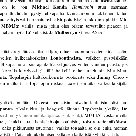
n toiveista, haluisin kuitenkin huomauttaa että itseasiassa toi
Michael Korsin
 on jo, ton
Hamiltonin
tuun saamaan
aprintti clutchin pystyn ehkäpä hankkimaan omin nokkineni, kuten
tta erityisesti harmaahapsi saisit pohdiskella joko ton pinkin Miu
MBMJ
n
:n välillä, niistä jokin olisi oikein tervetullut pieneen ja
LV
Mulberryn
 ainahan myös
kelpaisi. Ja
vihreä
Alexa
.
iitä on yllättäen aika paljon, ottaen huomioon etten pidä itseäni
Louboutineista
veilen huikeankorkeista
, vaikken pystyisikään
 Ehkäpä ne on siis ajankohtaiset joskus viiden vuoden päästä, jos
 koroilla kävelyssä ;) Tällä hetkellä eniten unelmoin Miu Miun
Topshopin
Jimmy Choo
ista,
kultakorkoisista bootseista sekä
-
sin
maiharit ja Topshopin ruskeat loaferit on aika korkealla sijalla
ikäs mitään. Oikeesti realistisia toiveita laukuista olisi tuo
mpanyn
olkalaukku, ja kengistä lähinnä Topshopin yksilöt, Dr.
ssa Jimmy Choon nettikaupassa, vink vink)
. MUTTA, koska meillä
e-, laukku- tai kenkälahjoja jouluisin, toivon todennäköisesti
i ehkä pikkuruista tatuointia, vaikka toisaalta se olis ehkä hieman
tköistä :( Paitsi elmukelmuisen sellaisen kätköistä kylläkin. Hah.