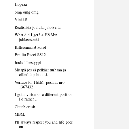
Hopeaa
omg omg omg
Vinkki!
Realistisia joululahjatoiveita
What did I get? + H&M:n
juhlasesonki
Killereimmät korot
Emilio Pucci SS12
Joulu lähestyypi
Mitäpä jos sä pelkäät turhaan ja
elämä tapahtuu si...
Versace for H&M -postaus nro
1367432
I got a vision of a different position
I'd rather ...
Clutch crush
MBMJ
I'll always respect you and life goes
on