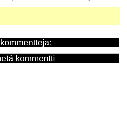
 kommentteja:
etä kommentti