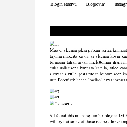
Blogin etusivu
Bloglovin'
Instag
Mua ei yleensä jaksa pätkän vertaa kiinnosta
täynnä makeita kuvia, ei yleensä kovin k
törmäsin tähän aivan mielettömän ihanaan
ehkä nälkäisenä kannata katella, tulee vaa
suoraan sivulle, josta ruoan loihtimiseen käy
niin Foodfuck lienee "melko" hyvä inspiraa
// I found this amazing tumblr blog called
will try out some of those recipes, for exa