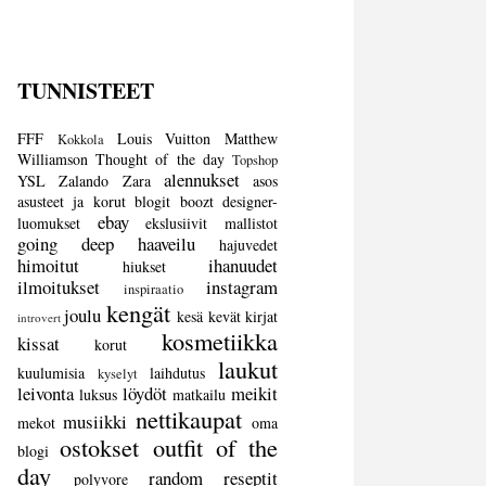
TUNNISTEET
FFF
Louis Vuitton
Matthew
Kokkola
Williamson
Thought of the day
Topshop
alennukset
YSL
Zalando
Zara
asos
asusteet ja korut
blogit
boozt
designer-
ebay
luomukset
ekslusiivit mallistot
going deep
haaveilu
hajuvedet
himoitut
ihanuudet
hiukset
ilmoitukset
instagram
inspiraatio
kengät
joulu
kesä
kevät
kirjat
introvert
kosmetiikka
kissat
korut
laukut
kuulumisia
laihdutus
kyselyt
leivonta
löydöt
meikit
luksus
matkailu
nettikaupat
musiikki
mekot
oma
ostokset
outfit of the
blogi
day
random
reseptit
polyvore