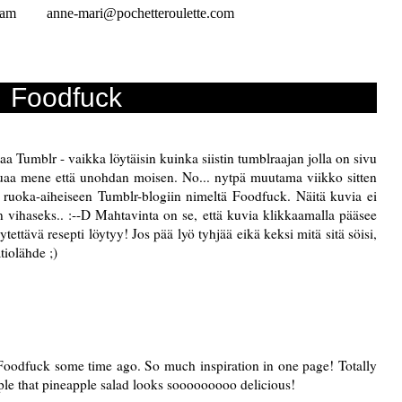
ram
anne-mari@pochetteroulette.com
Foodfuck
a Tumblr - vaikka löytäisin kuinka siistin tumblraajan jolla on sivu
auaa mene että unohdan moisen. No... nytpä muutama viikko sitten
 ruoka-aiheiseen Tumblr-blogiin nimeltä
Foodfuck
. Näitä kuvia ei
n vihaseks.. :--D Mahtavinta on se, että kuvia klikkaamalla pääsee
tettävä resepti löytyy! Jos pää lyö tyhjää eikä keksi mitä sitä söisi,
tiolähde ;)
Foodfuck
some time ago. So much inspiration in one page! Totally
mple that pineapple salad looks sooooooooo delicious!