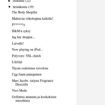
elokuuta
(22)
►
heinäkuuta
(19)
▼
The Body Shopilta
Mahtavaa viikoloppua kaikille!
P******e
H&M:n syksy
Jag har shoppat...
Laivalle!
Now playing on iPod...
Polyvore: YSL clutch
Löytöjä
Täysin realistinen toivelista
Ugg-fanin painajainen
Marc Jacobs -tarjous Fragrance
Directillä
Vero Moda
Grillattua ananasta ja kookoksista
smoothieta