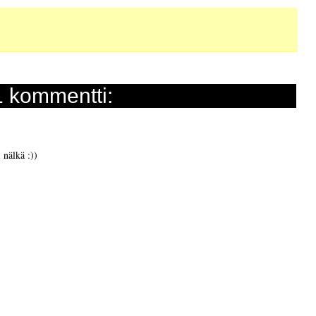
1 kommentti:
 nälkä :))