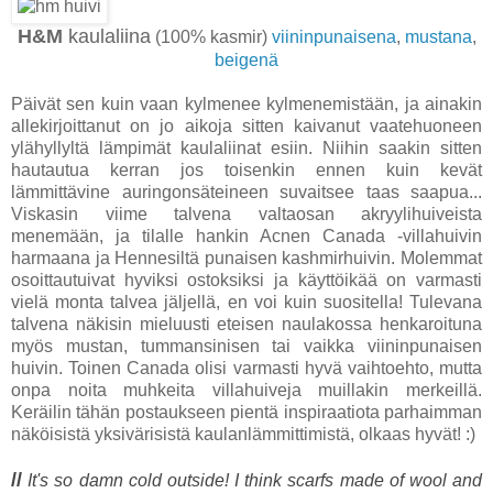
H&M
kaulaliina
(100% kasmir)
viininpunaisena
,
mustana
,
beigenä
Päivät sen kuin vaan kylmenee kylmenemistään, ja ainakin
allekirjoittanut on jo aikoja sitten kaivanut vaatehuoneen
ylähyllyltä lämpimät kaulaliinat esiin. Niihin saakin sitten
hautautua kerran jos toisenkin ennen kuin kevät
lämmittävine auringonsäteineen suvaitsee taas saapua...
Viskasin viime talvena valtaosan akryylihuiveista
menemään, ja tilalle hankin Acnen Canada -villahuivin
harmaana ja Hennesiltä punaisen kashmirhuivin. Molemmat
osoittautuivat hyviksi ostoksiksi ja käyttöikää on varmasti
vielä monta talvea jäljellä, en voi kuin suositella! Tulevana
talvena näkisin mieluusti eteisen naulakossa henkaroituna
myös mustan, tummansinisen tai vaikka viininpunaisen
huivin. Toinen Canada olisi varmasti hyvä vaihtoehto, mutta
onpa noita muhkeita villahuiveja muillakin merkeillä.
Keräilin tähän postaukseen pientä inspiraatiota parhaimman
näköisistä yksivärisistä kaulanlämmittimistä, olkaas hyvät! :)
//
It's so damn cold outside! I think scarfs made of wool and