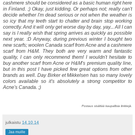
cashmere should be considered as a basic human right here
in Finland. ;) Okay, just kidding. Or perhaps not; really can't
decide whether I'm dead serious or not when the weather is
so icy that my teeth start to chatter and brain stop working
correctly. And it will only get worse day by day, yay... All I can
say is I really wish that spring arrives as quickly as possible
next year. :D Anyway, d
uring previous winter I bought two
new scarfs; woolen Canada scarf from Acne and a cashmere
scarf from H&M. They both are very warm and fantastic
quality, I can only recommend them! I wouldn't hesitate to
buy another scarf from Acne or H&M's premium quality line,
but in this post I have picked few great options from other
brands as well. Day Birker et Mikkelsen has so many lovely
colors available so it's absolutely a strong competitor to
Acne's Canada. ;)
Postaus sisältää kaupallisia linkkejä.
julkaistu
14.10.14
Jaa muille