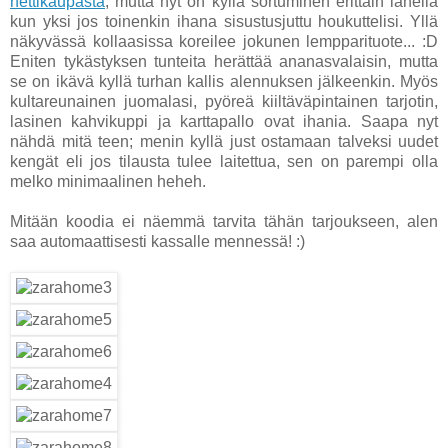
nettikaupasta
, mutta nyt on kyllä sortuminen erittäin lähellä
kun yksi jos toinenkin ihana sisustusjuttu houkuttelisi. Yllä
näkyvässä kollaasissa koreilee jokunen lempparituote... :D
Eniten tykästyksen tunteita herättää ananasvalaisin, mutta
se on ikävä kyllä turhan kallis alennuksen jälkeenkin. Myös
kultareunainen juomalasi, pyöreä kiiltäväpintainen tarjotin,
lasinen kahvikuppi ja karttapallo ovat ihania. Saapa nyt
nähdä mitä teen; menin kyllä just ostamaan talveksi uudet
kengät eli jos tilausta tulee laitettua, sen on parempi olla
melko minimaalinen heheh.
Mitään koodia ei näemmä tarvita tähän tarjoukseen, alen
saa automaattisesti kassalle mennessä! :)