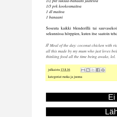
1/2 pkt suklaa-banaani jäätelöä
1/3 prk kookosmaitoa
1 dl maitoa
1 banaani
Soseuta kaikki blenderillä tai sauvasekoi
sekunnissa hörppien, kuten itse saatoin teh
//
Meal of the day: coconut chicken with 
all this made by my mum who just loves bein
thinking food all the time being awake, lol.
julkaistu
13.8.16
kategoriat
ruoka ja juoma
Ei
Läh