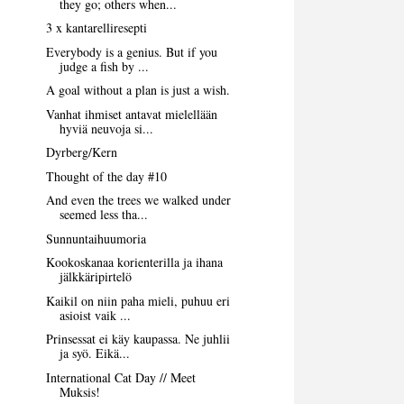
they go; others when...
3 x kantarelliresepti
Everybody is a genius. But if you
judge a fish by ...
A goal without a plan is just a wish.
Vanhat ihmiset antavat mielellään
hyviä neuvoja si...
Dyrberg/Kern
Thought of the day #10
And even the trees we walked under
seemed less tha...
Sunnuntaihuumoria
Kookoskanaa korienterilla ja ihana
jälkkäripirtelö
Kaikil on niin paha mieli, puhuu eri
asioist vaik ...
Prinsessat ei käy kaupassa. Ne juhlii
ja syö. Eikä...
International Cat Day // Meet
Muksis!