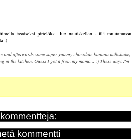
ttimella tasaiseksi pirtelöksi. Juo nautiskellen - älä muutamassa
dä ;)
rice and afterwards some super yummy chocolate banana milkshake,
g in the kitchen. Guess I got it from my mama... ;) These days I'm
 kommentteja:
etä kommentti