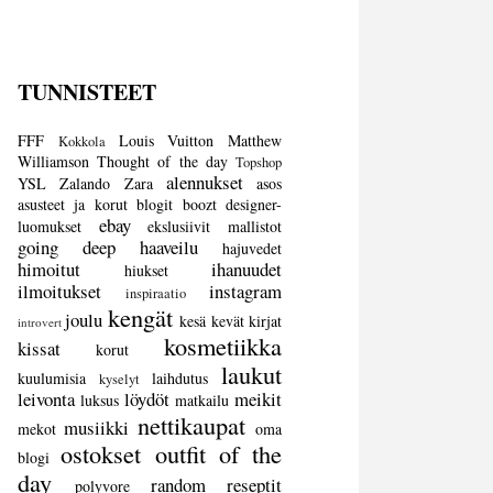
TUNNISTEET
FFF
Louis Vuitton
Matthew
Kokkola
Williamson
Thought of the day
Topshop
alennukset
YSL
Zalando
Zara
asos
asusteet ja korut
blogit
boozt
designer-
ebay
luomukset
ekslusiivit mallistot
going deep
haaveilu
hajuvedet
himoitut
ihanuudet
hiukset
ilmoitukset
instagram
inspiraatio
kengät
joulu
kesä
kevät
kirjat
introvert
kosmetiikka
kissat
korut
laukut
kuulumisia
laihdutus
kyselyt
leivonta
löydöt
meikit
luksus
matkailu
nettikaupat
musiikki
mekot
oma
ostokset
outfit of the
blogi
day
random
reseptit
polyvore