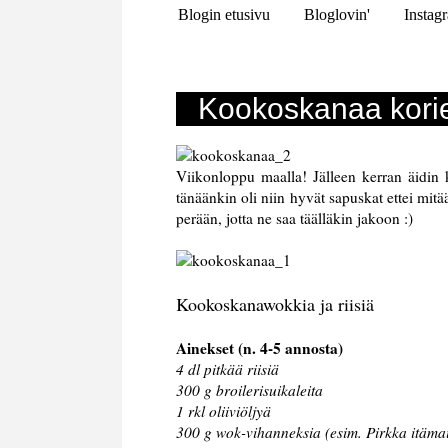
Blogin etusivu
Bloglovin'
Instag
Kookoskanaa korient
Viikonloppu maalla! Jälleen kerran äidin ko
tänäänkin oli niin hyvät sapuskat ettei mit
perään, jotta ne saa täälläkin jakoon :)
Kookoskanawokkia ja riisiä
Ainekset (n. 4-5 annosta)
4 dl pitkää riisiä
300 g broilerisuikaleita
1 rkl oliiviöljyä
300 g wok-vihanneksia (esim. Pirkka itämai