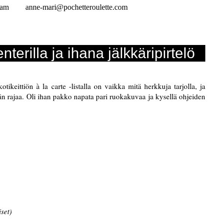
ram
anne-mari@pochetteroulette.com
erilla ja ihana jälkkäripirtelö
tikeittiön à la carte -listalla on vaikka mitä herkkuja tarjolla, ja
ään rajaa. Oli ihan pakko napata pari ruokakuvaa ja kysellä ohjeiden
set)