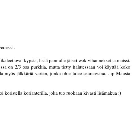
vedessä.
uikaleet ovat kypsiä, lisää pannulle jäiset wok-vihannekset ja maissi.
sa on 2/3 osa purkkia, mutta tietty halutessaan voi käyttää koko
lla myös jälkkäriä varten, jonka ohje tulee seuraavana... :p Mausta
 koristella korianterilla, joka tuo ruokaan kivasti lisämakua :)