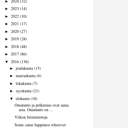
2024
(32)
►
2023
(14)
►
2022
(10)
►
2021
(17)
►
2020
(27)
►
2019
(28)
►
2018
(48)
►
2017
(86)
►
2016
(136)
▼
joulukuuta
(15)
►
marraskuuta
(6)
►
lokakuuta
(7)
►
syyskuuta
(21)
►
elokuuta
(18)
▼
Omatunto ja pelkuruus ovat sama
asia. Omatunto on ...
Viikon biisimuistoja
Some cause happiness wherever