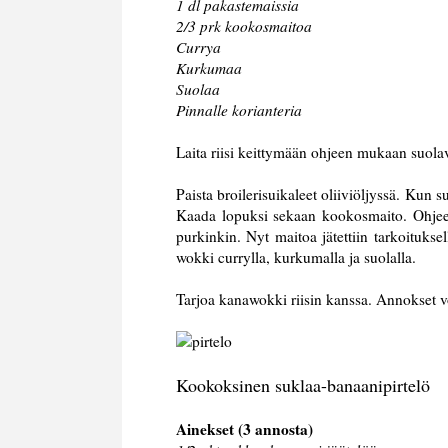
1 dl pakastemaissia
2/3 prk kookosmaitoa
Currya
Kurkumaa
Suolaa
Pinnalle korianteria
Laita riisi keittymään ohjeen mukaan suola
Paista broilerisuikaleet oliiviöljyssä. Kun s
Kaada lopuksi sekaan kookosmaito. Ohjees
purkinkin. Nyt maitoa jätettiin tarkoitukse
wokki currylla, kurkumalla ja suolalla.
Tarjoa kanawokki riisin kanssa. Annokset voi
Kookoksinen suklaa-banaanipirtelö
Ainekset (3 annosta)