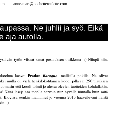
ram
anne-mari@pochetteroulette.com
aupassa. Ne juhlii ja syö. Eikä
e aja autolla.
tävän tytön viisaat sanat postauksen otsikkona! ;) Niinpä niin,
Pradan
Baroque
kokoelma kasvoi
-mallisilla pokilla. Ne olivat
ksi mulla oli vielä henkilökohtainen koodi jolla sai 25€ tilauksen
omasin että koodi toimii jo alessa olevien tuotteiden kohdallakin,
a! Näitä laseja saa todella harvoin niin hyvällä hinnalla kuin mitä
htyä. Blogissa oonkin maininnut jo vuonna 2013 haaveilevani näistä
kin. ;)