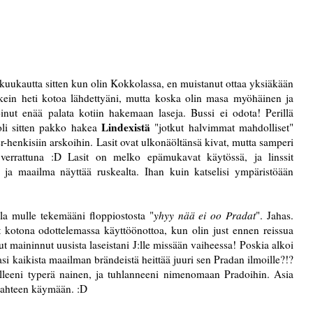
i kuukautta sitten kun olin Kokkolassa, en muistanut ottaa yksiäkään
kein heti kotoa lähdettyäni, mutta koska olin masa myöhäinen ja
nut enää palata kotiin hakemaan laseja. Bussi ei odota! Perillä
Lindexistä
 oli sitten pakko hakea
"jotkut halvimmat mahdolliset"
r-henkisiin arskoihin. Lasit ovat ulkonäöltänsä kivat, mutta samperi
 verrattuna :D Lasit on melko epämukavat käytössä, ja linssit
ja maailma näyttää ruskealta. Ihan kuin katselisi ympäristöään
lla mulle tekemääni floppiostosta "
yhyy nää ei oo Pradat
". Jahas.
t kotona odottelemassa käyttöönottoa, kun olin just ennen reissua
t maininnut uusista laseistani J:lle missään vaiheessa! Poskia alkoi
i kaikista maailman brändeistä heittää juuri sen Pradan ilmoille?!?
olleeni typerä nainen, ja tuhlanneeni nimenomaan Pradoihin. Asia
 Lahteen käymään. :D