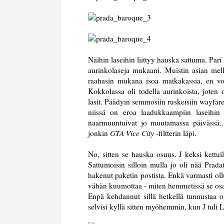
Näihin laseihin liittyy hauska sattuma. Par
aurinkolaseja mukaani. Muistin asian mel
raahasin mukana isoa matkakassia, en voi
Kokkolassa oli todella aurinkoista, joten
lasit. Päädyin semmosiin ruskeisiin wayfare
niissä on eroa laadukkaampiin laseihin
naarmuuntuivat jo muutamassa päivässä.. 
jonkin
GTA Vice City
-filtterin läpi.
No, sitten se hauska osuus. J keksi kettui
Sattumoisin silloin mulla jo oli nää Prada
hakenut paketin postista. Enkä varmasti ollu
vähän kuumottaa - miten hemmetissä se osas
Enpä kehdannut sillä hetkellä tunnustaa 
selvisi kyllä sitten myöhemmin, kun J tuli