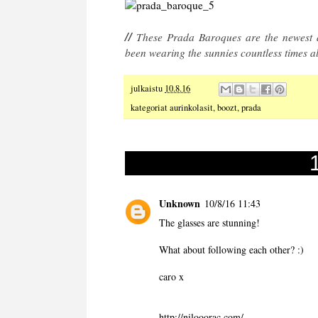
//
These Prada Baroques are the newest add
been wearing the sunnies countless times al
julkaistu
10.8.16
kategoriat
aurinkolasit
,
boozt
,
prada
Unknown
10/8/16 11:43
The glasses are stunning!
What about following each other? :)
caro x
http://nilooorac.com/