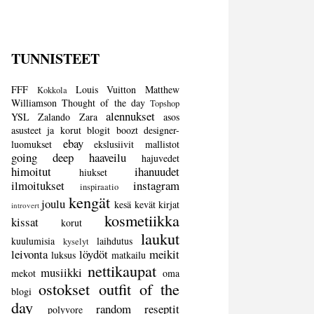
TUNNISTEET
FFF
Louis Vuitton
Matthew
Kokkola
Williamson
Thought of the day
Topshop
alennukset
YSL
Zalando
Zara
asos
asusteet ja korut
blogit
boozt
designer-
ebay
luomukset
ekslusiivit mallistot
going deep
haaveilu
hajuvedet
himoitut
ihanuudet
hiukset
ilmoitukset
instagram
inspiraatio
kengät
joulu
kesä
kevät
kirjat
introvert
kosmetiikka
kissat
korut
laukut
kuulumisia
laihdutus
kyselyt
leivonta
löydöt
meikit
luksus
matkailu
nettikaupat
musiikki
mekot
oma
ostokset
outfit of the
blogi
day
random
reseptit
polyvore