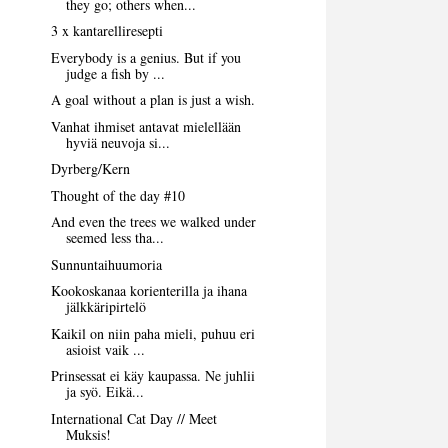
they go; others when...
3 x kantarelliresepti
Everybody is a genius. But if you
judge a fish by ...
A goal without a plan is just a wish.
Vanhat ihmiset antavat mielellään
hyviä neuvoja si...
Dyrberg/Kern
Thought of the day #10
And even the trees we walked under
seemed less tha...
Sunnuntaihuumoria
Kookoskanaa korienterilla ja ihana
jälkkäripirtelö
Kaikil on niin paha mieli, puhuu eri
asioist vaik ...
Prinsessat ei käy kaupassa. Ne juhlii
ja syö. Eikä...
International Cat Day // Meet
Muksis!