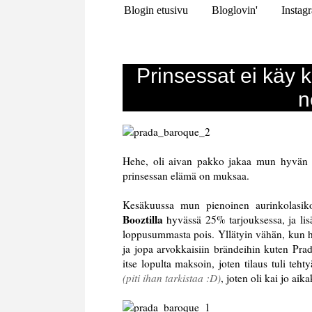
Blogin etusivu
Bloglovin'
Instag
Prinsessat ei käy k
n
Hehe, oli aivan pakko jakaa mun hyvän ys
prinsessan elämä on muksaa.
Kesäkuussa mun pienoinen aurinkolasi
Booztilla
hyvässä 25% tarjouksessa, ja lisä
loppusummasta pois. Yllätyin vähän, kun hu
ja jopa arvokkaisiin brändeihin kuten Prad
itse lopulta maksoin, joten tilaus tuli te
(piti ihan tarkistaa :D)
, joten oli kai jo aika