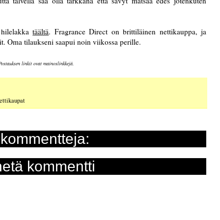
utta talvella saa olla tarkkana että sävyt mätsää edes jotenkuten
 hilelakka
täältä
. Fragrance Direct on brittiläinen nettikauppa, ja
t. Oma tilaukseni saapui noin viikossa perille.
Postauksen linkit ovat mainoslinkkejä.
ettikaupat
 kommentteja:
etä kommentti