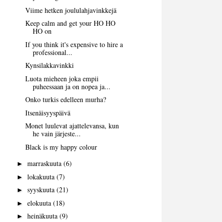
Viime hetken joululahjavinkkejä
Keep calm and get your HO HO
HO on
If you think it's expensive to hire a
professional...
Kynsilakkavinkki
Luota mieheen joka empii
puheessaan ja on nopea ja...
Onko turkis edelleen murha?
Itsenäisyyspäivä
Monet luulevat ajattelevansa, kun
he vain järjeste...
Black is my happy colour
marraskuuta
(6)
►
lokakuuta
(7)
►
syyskuuta
(21)
►
elokuuta
(18)
►
heinäkuuta
(9)
►