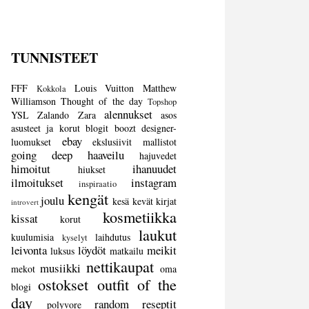
TUNNISTEET
FFF
Louis Vuitton
Matthew
Kokkola
Williamson
Thought of the day
Topshop
alennukset
YSL
Zalando
Zara
asos
asusteet ja korut
blogit
boozt
designer-
ebay
luomukset
ekslusiivit mallistot
going deep
haaveilu
hajuvedet
himoitut
ihanuudet
hiukset
ilmoitukset
instagram
inspiraatio
kengät
joulu
kesä
kevät
kirjat
introvert
kosmetiikka
kissat
korut
laukut
kuulumisia
laihdutus
kyselyt
leivonta
löydöt
meikit
luksus
matkailu
nettikaupat
musiikki
mekot
oma
ostokset
outfit of the
blogi
day
random
reseptit
polyvore