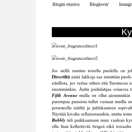
Blogin etusivu
Bloglovin'
Instag
Ky
Jos siellä ruudun toisella puolella on 
Directiltä
näitä lakkoja saa nimittäin puoli
edullista, jos vertaa siihen että Suomess
enemmänkin. Äidin joululahjaa ostaessa ti
Fifth Avenue
mulla on ollut aiemminkin k
parempaa punaista tullut vastaan muilla m
perusteella nätiltä ja juhlakauteen sopivalt
Näyttää kivalta sellaisenaankin, mutta toi
Bubbly
tuli paikkaamaan mun vaalean kynsi
olla liian kellertävää beigeä eikä toisaal