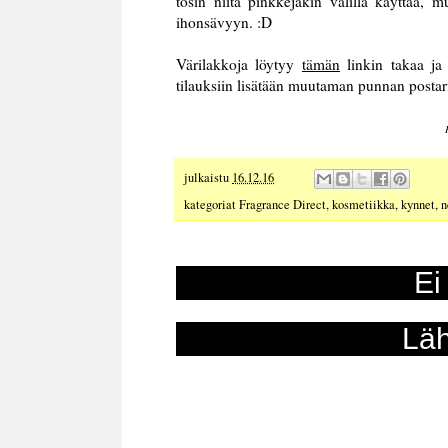
tosin niitä pinkkejäkin välillä käyttää, m
ihonsävyyn. :D
Värilakkoja löytyy
tämän
linkin takaa ja
tilauksiin lisätään muutaman punnan postari
julkaistu
16.12.16
kategoriat
Fragrance Direct
,
kosmetiikka
,
kynnet
,
n
Ei
Läh