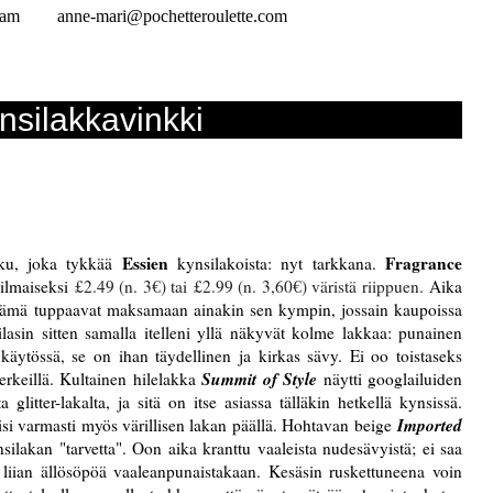
ram
anne-mari@pochetteroulette.com
nsilakkavinkki
Essien
Fragrance
joku, joka tykkää
kynsilakoista: nyt tarkkana.
-ilmaiseksi
£2.49 (n. 3€) tai
£2.99 (n. 3,60€) väristä riippuen.
Aika
a nämä tuppaavat maksamaan ainakin sen kympin, jossain kaupoissa
lasin sitten samalla itelleni yllä näkyvät kolme lakkaa: punainen
äytössä, se on ihan täydellinen ja kirkas sävy. Ei oo toistaseks
Summit of Style
erkeillä. Kultainen hilelakka
näytti googlailuiden
a glitter-lakalta, ja sitä on itse asiassa tälläkin hetkellä kynsissä.
Imported
misi varmasti myös värillisen lakan päällä. Hohtavan beige
lakan "tarvetta". Oon aika kranttu vaaleista nudesävyistä; ei saa
ta liian ällösöpöä vaaleanpunaistakaan. Kesäsin ruskettuneena voin