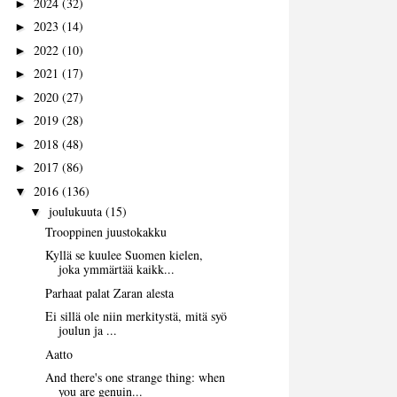
2024
(32)
►
2023
(14)
►
2022
(10)
►
2021
(17)
►
2020
(27)
►
2019
(28)
►
2018
(48)
►
2017
(86)
►
2016
(136)
▼
joulukuuta
(15)
▼
Trooppinen juustokakku
Kyllä se kuulee Suomen kielen,
joka ymmärtää kaikk...
Parhaat palat Zaran alesta
Ei sillä ole niin merkitystä, mitä syö
joulun ja ...
Aatto
And there's one strange thing: when
you are genuin...