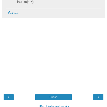
laukkuja =)
Vastaa
‹
›
Etusivu
Näytä internetversio