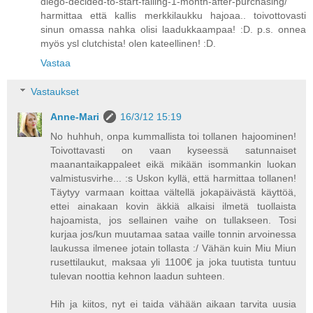
diego-decided-to-start-falling-1-month-after-purchasing/
harmittaa että kallis merkkilaukku hajoaa.. toivottovasti
sinun omassa nahka olisi laadukkaampaa! :D. p.s. onnea
myös ysl clutchista! olen kateellinen! :D.
Vastaa
Vastaukset
Anne-Mari
16/3/12 15:19
No huhhuh, onpa kummallista toi tollanen hajoominen!
Toivottavasti on vaan kyseessä satunnaiset
maanantaikappaleet eikä mikään isommankin luokan
valmistusvirhe... :s Uskon kyllä, että harmittaa tollanen!
Täytyy varmaan koittaa vältellä jokapäivästä käyttöä,
ettei ainakaan kovin äkkiä alkaisi ilmetä tuollaista
hajoamista, jos sellainen vaihe on tullakseen. Tosi
kurjaa jos/kun muutamaa sataa vaille tonnin arvoinessa
laukussa ilmenee jotain tollasta :/ Vähän kuin Miu Miun
rusettilaukut, maksaa yli 1100€ ja joka tuutista tuntuu
tulevan noottia kehnon laadun suhteen.
Hih ja kiitos, nyt ei taida vähään aikaan tarvita uusia