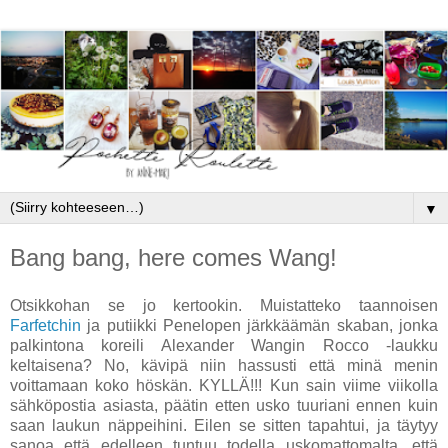
▼
Bang bang, here comes Wang!
Otsikkohan se jo kertookin. Muistatteko taannoisen
Farfetchin
ja putiikki Penelopen järkkäämän skaban, jonka
palkintona koreili Alexander Wangin Rocco -laukku
keltaisena? No, kävipä niin hassusti että minä menin
voittamaan koko höskän. KYLLÄ!!! Kun sain viime viikolla
sähköpostia asiasta, päätin etten usko tuuriani ennen kuin
saan laukun näppeihini. Eilen se sitten tapahtui, ja täytyy
sanoa että edelleen tuntuu todella uskomattomalta, että