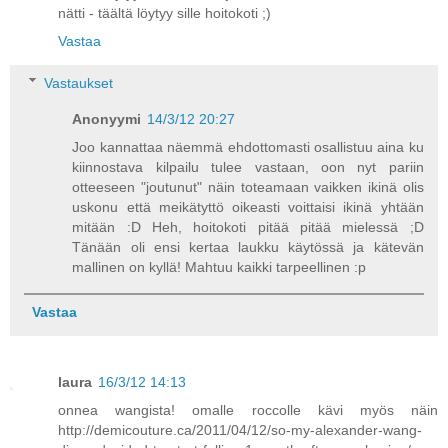
nätti - täältä löytyy sille hoitokoti ;)
Vastaa
Vastaukset
Anonyymi
14/3/12 20:27
Joo kannattaa näemmä ehdottomasti osallistuu aina ku
kiinnostava kilpailu tulee vastaan, oon nyt pariin
otteeseen "joutunut" näin toteamaan vaikken ikinä olis
uskonu että meikätyttö oikeasti voittaisi ikinä yhtään
mitään :D Heh, hoitokoti pitää pitää mielessä ;D
Tänään oli ensi kertaa laukku käytössä ja kätevän
mallinen on kyllä! Mahtuu kaikki tarpeellinen :p
Vastaa
laura
16/3/12 14:13
onnea wangista! omalle roccolle kävi myös näin
http://demicouture.ca/2011/04/12/so-my-alexander-wang-