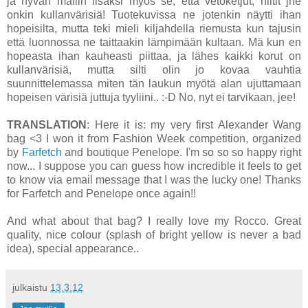
ja hyvän mallin lisäksi myös se, että vetoketjut, niitit jne
onkin kullanvärisiä! Tuotekuvissa ne jotenkin näytti ihan
hopeisilta, mutta teki mieli kiljahdella riemusta kun tajusin
että luonnossa ne taittaakin lämpimään kultaan. Mä kun en
hopeasta ihan kauheasti piittaa, ja lähes kaikki korut on
kullanvärisiä, mutta silti olin jo kovaa vauhtia
suunnittelemassa miten tän laukun myötä alan ujuttamaan
hopeisen värisiä juttuja tyyliini.. :-D No, nyt ei tarvikaan, jee!
TRANSLATION
: Here it is: my very first Alexander Wang
bag <3 I won it from Fashion Week competition, organized
by
Farfetch
and boutique Penelope. I'm so so so happy right
now... I suppose you can guess how incredible it feels to get
to know via email message that I was the lucky one! Thanks
for Farfetch and Penelope once again!!
And what about that bag? I really love my Rocco. Great
quality, nice colour (splash of bright yellow is never a bad
idea), special appearance..
julkaistu
13.3.12