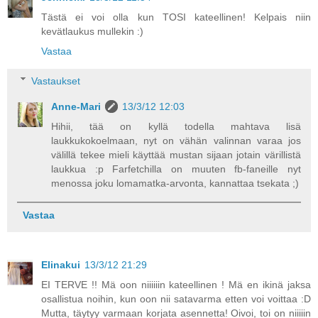
Tästä ei voi olla kun TOSI kateellinen! Kelpais niin
kevätlaukus mullekin :)
Vastaa
Vastaukset
Anne-Mari
13/3/12 12:03
Hihii, tää on kyllä todella mahtava lisä
laukkukokoelmaan, nyt on vähän valinnan varaa jos
välillä tekee mieli käyttää mustan sijaan jotain värillistä
laukkua :p Farfetchilla on muuten fb-faneille nyt
menossa joku lomamatka-arvonta, kannattaa tsekata ;)
Vastaa
Elinakui
13/3/12 21:29
EI TERVE !! Mä oon niiiiiin kateellinen ! Mä en ikinä jaksa
osallistua noihin, kun oon nii satavarma etten voi voittaa :D
Mutta, täytyy varmaan korjata asennetta! Oivoi, toi on niiiiin