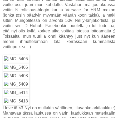
voitto osui juuri mun kohdalle. Vastahan mä joulukuussa
voitin Nitrolicious-blogin kautta Versace for H&M mekon
(jonka tosin päädyin myymään väärän koon takia), ja hetki
sitten Mungolifessa oli arvonta 50€ Nelly-lahjakortista, ja
voitin sen :D Huhuh. Facebookin puolella jo tuli todettua,
että nyt olis kyllä korkee aika voittaa lotossa lottoamatta ;)
Toisaalta, mun tuurilla onni kääntyy just nyt kun ääneen
menin ihmettelemään tätä kerrassaan kummallista
voittoputkea.. ;)
I love it! <3 Nyt on mullakin värillinen, tilavahko arkilaukku :)
Mahtavaa tässä laukussa on värin, laadukkaan materiaalin