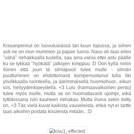
Kissanpennut on luovutusiässä tän kuun lopussa, ja siihen
asti ne on mun mummon ja papan luona. Nasu oli taas eilen
"vähä" riehakkaalla tuulella, saa aina varoa ettei astu päälle
ku se tykkää "hyökätä" jalkojen kimppuu :D Oon kyllä niiiiin
ilonen että juuri tä silmäpuoli tulee mulle - silmän
puuttuminen on ehdottomasti kompensoitunut tolla liki
ylivilkkaalla luonteella, ja äärimmäisellä huomiohuor.. eikun
siis, hellyydenkipeydellä. <3 Lulu (harmaavalkoinen pentu)
tulee myös mulle, mutta se on huomattavasti ujompi, eikä
tyttökissana niin kauheen riehakas. Mutta ihana sekin tietty
on. <3 Täs vielä kuvat kaikista vauveleista, ehkä nyt ei tartte
taas aikoihin postata kisuleista mitään.. :D